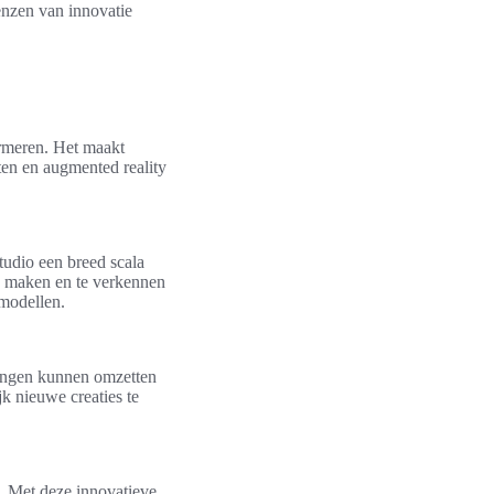
enzen van innovatie
ormeren. Het maakt
ten en augmented reality
Studio een breed scala
 te maken en te verkennen
modellen.
dingen kunnen omzetten
k nieuwe creaties te
. Met deze innovatieve