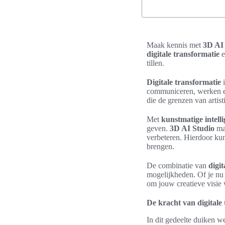
Maak kennis met
3D AI
digitale transformatie
tillen.
Digitale transformatie
i
communiceren, werken en
die de grenzen van artis
Met
kunstmatige intelli
geven.
3D AI Studio
maa
verbeteren. Hierdoor ku
brengen.
De combinatie van
digit
mogelijkheden. Of je nu 
om jouw creatieve visie 
De kracht van digitale
In dit gedeelte duiken we