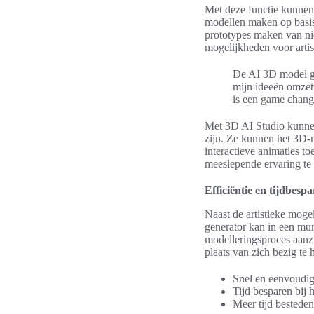
Met deze functie kunnen
modellen maken op basis 
prototypes maken van n
mogelijkheden voor artis
De AI 3D model gen
mijn ideeën omzet
is een game chang
Met 3D AI Studio kunnen
zijn. Ze kunnen het 3D-m
interactieve animaties to
meeslepende ervaring te 
Efficiëntie en tijdbespa
Naast de artistieke moge
generator kan in een mu
modelleringsproces aanzi
plaats van zich bezig te 
Snel en eenvoudi
Tijd besparen bij 
Meer tijd besteden