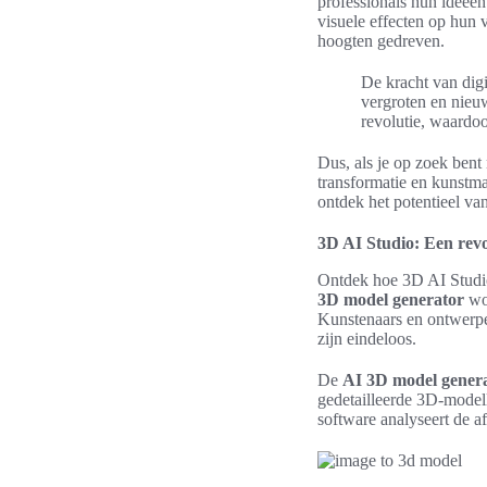
professionals hun ideeë
visuele effecten op hun v
hoogten gedreven.
De kracht van digit
vergroten en nieuw
revolutie, waardoor
Dus, als je op zoek bent
transformatie en kunstma
ontdek het potentieel va
3D AI Studio: Een revol
Ontdek hoe 3D AI Studi
3D model generator
wor
Kunstenaars en ontwerpe
zijn eindeloos.
De
AI 3D model gener
gedetailleerde 3D-modell
software analyseert de a