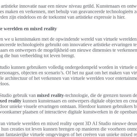
artistieke innovatie naar een nieuw niveau getild. Kunstenaars en ont
ies maken en verkennen, met behulp van geavanceerde technologieën 
en zijn eindeloos en de toekomst van artistieke expressie is hier.
e werelden en mixed reality
 laten we u kennismaken met de opwindende wereld van virtuele werelde
ceerde technologieën gebruikt om innovatieve artistieke ervaringen te 
aars en ontwerpers de mogelijkheid om nieuwe dimensies te verkenne
g die hun verbeelding tot leven brengt.
tudio kunnen gebruikers volledig ondergedompeld worden in virtuele
ersonages, objecten en scenario’s. Of het nu gaat om het maken van virtu
le architectuur of het verkennen van virtuele werelden voor entertainm
loos.
Studio gebruik van
mixed reality
-technologie, die de grenzen tussen de
xed reality
kunnen kunstenaars en ontwerpers digitale objecten en crea
door unieke visuele ervaringen ontstaan. Hierdoor kunnen gebruikers bi
woonkamer plaatsen of interactieve digitale kunstwerken in de openbare
an virtuele werelden en mixed reality opent 3D AI Studio nieuwe deur
 hun creaties tot leven kunnen brengen op manieren die voorheen onmo
n fantasierijke virtuele omgevingen of het creëren van unieke mixed r