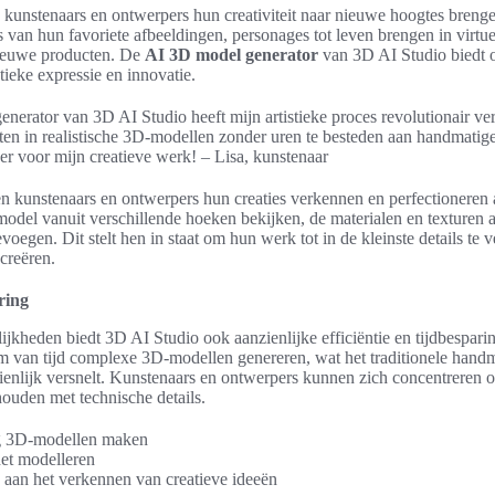
 kunstenaars en ontwerpers hun creativiteit naar nieuwe hoogtes bren
van hun favoriete afbeeldingen, personages tot leven brengen in virtue
ieuwe producten. De
AI 3D model generator
van 3D AI Studio biedt 
tieke expressie en innovatie.
erator van 3D AI Studio heeft mijn artistieke proces revolutionair ve
ten in realistische 3D-modellen zonder uren te besteden aan handmatig
er voor mijn creatieve werk! – Lisa, kunstenaar
 kunstenaars en ontwerpers hun creaties verkennen en perfectioneren 
odel vanuit verschillende hoeken bekijken, de materialen en texturen 
evoegen. Dit stelt hen in staat om hun werk tot in de kleinste details te 
creëren.
ring
lijkheden biedt 3D AI Studio ook aanzienlijke efficiëntie en tijdbespa
m van tijd complexe 3D-modellen genereren, wat het traditionele hand
enlijk versnelt. Kunstenaars en ontwerpers kunnen zich concentreren op
houden met technische details.
g 3D-modellen maken
het modelleren
 aan het verkennen van creatieve ideeën