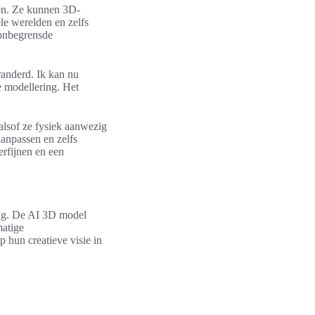
gen. Ze kunnen 3D-
le werelden en zelfs
onbegrensde
randerd. Ik kan nu
e modellering. Het
alsof ze fysiek aanwezig
aanpassen en zelfs
verfijnen en een
ring. De AI 3D model
matige
 hun creatieve visie in