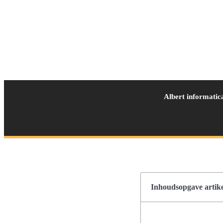
Albert informatic
Inhoudsopgave artike