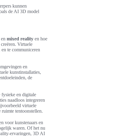
werpers kunnen
zoals de AI 3D model
n en
mixed reality
en hoe
creëren. Virtuele
n en te communiceren
 omgevingen en
ele kunstinstallaties,
entdoeleinden, de
 fysieke en digitale
ties naadloos integreren
jvoorbeeld virtuele
 ruimte tentoonstellen.
en voor kunstenaars en
gelijk waren. Of het nu
eality-ervaringen, 3D AI