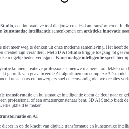
 Studio
, een innovatieve tool die jouw creaties kan transformeren. In dit
en
kunstmatige intelligentie
samenkomen om
artistieke innovatie
naar
s niet meer weg te denken uit onze moderne samenleving. Het heeft d
 creatief zijn veranderd. Met
3D AI Studio
krijg je toegang tot geav
tieke mogelijkheden verleggen.
Kunstmatige intelligentie
speelt hierbij
gentie
kunnen creatieve professionals nieuwe manieren ontdekken om 
kt gebruik van geavanceerde AI-algoritmen om complexe 3D-modellen
nnen kunstenaars en ontwerpers snel en eenvoudig nieuwe creaties verk
ale transformatie
en kunstmatige intelligentie opent de deur naar ongek
een professional of een amateurkunstenaar bent, 3D AI Studio biedt de
werkelijkheid te maken.
 transformatie en AI
 dieper in op de kracht van digitale transformatie en kunstmatige intelli