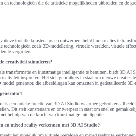
n en technologieën die de artistieke mogelijkheden uitbreiden en de gr
vatieve tool die kunstenaars en ontwerpers helpt hun creaties te transf
 technologieën zoals 3D-modellering, virtuele werelden, visuele effec
den te vergroten.
e creativiteit stimuleren?
le transformatie en kunstmatige intelligentie te benutten, biedt 3D AI 
 creativiteit inspireren. Het stelt gebruikers in staat om nieuwe creaties
 model generator, die afbeeldingen kan omzetten in gedetailleerde 3D-
 generator?
r is een unieke functie van 3D AI Studio waarmee gebruikers afbeel
en. Dit stelt kunstenaars en ontwerpers in staat om snel en gemakkelij
et behulp van de kracht van kunstmatige intelligentie.
en en mixed reality verkennen met 3D AI Studio?
maakt het mogelijk om virtuele werelden en mixed reality te verkennen