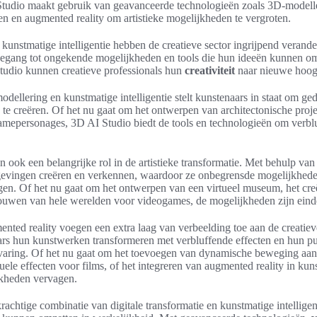
Studio maakt gebruik van geavanceerde technologieën zoals 3D-modell
ten en augmented reality om artistieke mogelijkheden te vergroten.
n kunstmatige intelligentie hebben de creatieve sector ingrijpend verand
egang tot ongekende mogelijkheden en tools die hun ideeën kunnen omz
udio kunnen creatieve professionals hun
creativiteit
naar nieuwe hoogt
ellering en kunstmatige intelligentie stelt kunstenaars in staat om ged
 te creëren. Of het nu gaat om het ontwerpen van architectonische proje
gamepersonages, 3D AI Studio biedt de tools en technologieën om verblu
n ook een belangrijke rol in de artistieke transformatie. Met behulp v
mgevingen creëren en verkennen, waardoor ze onbegrensde mogelijkhe
engen. Of het nu gaat om het ontwerpen van een virtueel museum, het cre
 bouwen van hele werelden voor videogames, de mogelijkheden zijn eind
ented reality voegen een extra laag van verbeelding toe aan de creati
rs hun kunstwerken transformeren met verbluffende effecten en hun p
aring. Of het nu gaat om het toevoegen van dynamische beweging aan il
le effecten voor films, of het integreren van augmented reality in kunst
jkheden vervagen.
rachtige combinatie van digitale transformatie en kunstmatige intelligen