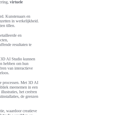
ering,
virtuele
erd. Kunstenaars en
etten in werkelijkheid.
en tillen.
etailleerde en
cten,
ffende resultaten te
an 3D AI Studio kunnen
den hebben om hun
ëren van interactieve
eloos.
eve processen. Met 3D AI
ubliek meenemen in een
lustraties, het creëren
installaties, de grenzen
tie, waardoor creatieve