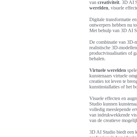
van
creativiteit
. 3D AI 
werelden
, visuele effec
Digitale transformatie e
ontwerpers hebben nu to
Met behulp van 3D AI St
De combinatie van 3D-mod
realistische 3D-modellen
productvisualisaties of 
behalen.
Virtuele werelden
spele
kunstenaars virtuele o
creaties tot leven te br
kunstinstallaties of het
Visuele effecten en augm
Studio kunnen kunstenaa
volledig meeslepende erv
van indrukwekkende visue
van de creatieve mogeli
3D AI Studio biedt een k