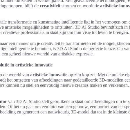
n kunnen omzetten in werkelijkheid. Met geavanceerde technologieën,
v
ingertoppen, blijft de
creativiteit
stromen en wordt de
artistieke innov
ale transformatie en kunstmatige intelligentie ligt in het vermogen om de
e artistieke mogelijkheden te ontsluiten. 3D AI Studio bevindt zich in 
 creatieve professionals in staat zijn om hun visie tot leven te brengen.
 naar een manier om je creativiteit te transformeren en de mogelijkheden
tige intelligentie te benutten, is 3D AI Studio de perfecte keuze. Ga v
n een geheel nieuwe wereld van artistieke expressie.
utie in artistieke innovatie
o de wereld van
artistieke innovatie
op zijn kop zet. Met de unieke e
dt het omzetten van afbeeldingen naar gedetailleerde 3D-modellen een 
rs kunnen nu snel en eenvoudig nieuwe creaties maken en verkennen,
ator
van 3D AI Studio stelt gebruikers in staat om afbeeldingen om te zet
en. Of het nu gaat om een foto van een gebouw, een portret van een pe
fbeelding en genereert een nauwkeurig 3D-model dat tot in de kleinste 