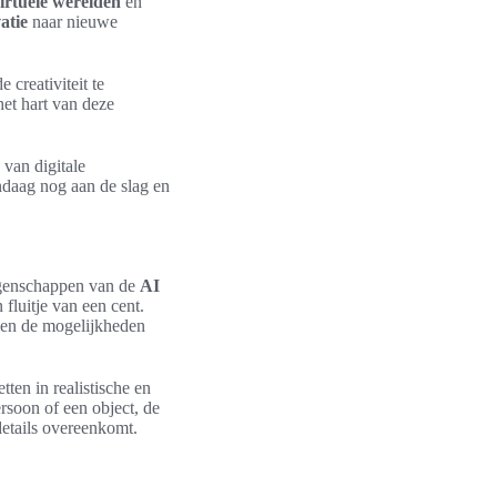
irtuele werelden
en
atie
naar nieuwe
 creativiteit te
het hart van deze
 van digitale
andaag nog aan de slag en
igenschappen van de
AI
fluitje van een cent.
 en de mogelijkheden
ten in realistische en
rsoon of een object, de
details overeenkomt.