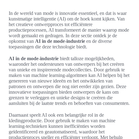
In de wereld van mode is innovatie essentieel, en dat is waar
kunstmatige intelligentie (AI) om de hoek komt kijken. Van
het creatieve ontwerpproces tot efficiëntere
productieprocessen, AI transformeert de manier waarop mode
wordt gemaakt en gedragen. In deze sectie ontdek je de
opkomst van
AI in de mode-industrie
en de diverse
toepassingen die deze technologie biedt.
AI in de mode-industrie
biedt talloze mogelijkheden,
waaronder het ondersteunen van ontwerpers bij het creëren
van unieke en inspirerende modecollecties. Door gebruik te
maken van machine learning-algoritmen kan AI helpen bij het
genereren van nieuwe ideeën en het ontwikkelen van
patronen en ontwerpen die nog niet eerder zijn gezien. Deze
innovatieve toepassingen bieden ontwerpers de kans om
grenzen te verleggen en unieke designs te creëren die
aansluiten bij de laatste trends en behoeften van consumenten.
Daarnaast speelt AI ook een belangrijke rol in de
kledingproductie. Door gebruik te maken van machine
learning-technieken kunnen inefficiënties worden
geïdentificeerd en geautomatiseerd, waardoor het
productieproces sneller en efficiënter verloopt. Met behulp