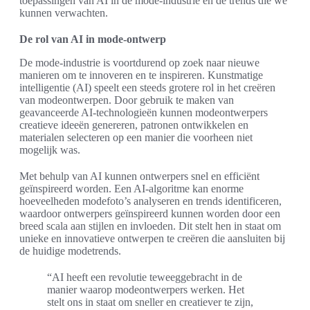
toepassingen van AI in de mode-industrie en de trends die we
kunnen verwachten.
De rol van AI in mode-ontwerp
De mode-industrie is voortdurend op zoek naar nieuwe
manieren om te innoveren en te inspireren. Kunstmatige
intelligentie (AI) speelt een steeds grotere rol in het creëren
van modeontwerpen. Door gebruik te maken van
geavanceerde AI-technologieën kunnen modeontwerpers
creatieve ideeën genereren, patronen ontwikkelen en
materialen selecteren op een manier die voorheen niet
mogelijk was.
Met behulp van AI kunnen ontwerpers snel en efficiënt
geïnspireerd worden. Een AI-algoritme kan enorme
hoeveelheden modefoto’s analyseren en trends identificeren,
waardoor ontwerpers geïnspireerd kunnen worden door een
breed scala aan stijlen en invloeden. Dit stelt hen in staat om
unieke en innovatieve ontwerpen te creëren die aansluiten bij
de huidige modetrends.
“AI heeft een revolutie teweeggebracht in de
manier waarop modeontwerpers werken. Het
stelt ons in staat om sneller en creatiever te zijn,