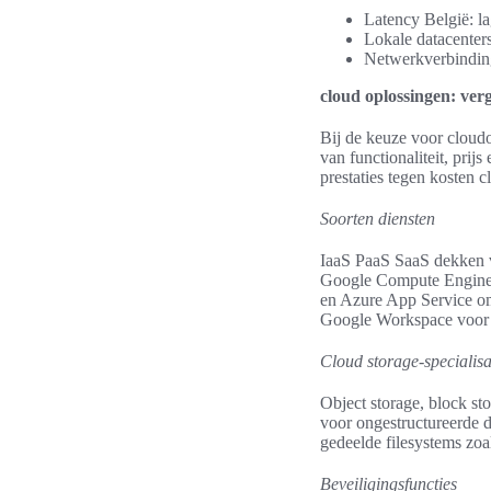
Latency België: la
Lokale datacenters:
Netwerkverbinding
cloud oplossingen: verg
Bij de keuze voor cloudop
van functionaliteit, prij
prestaties tegen kosten c
Soorten diensten
IaaS PaaS SaaS dekken v
Google Compute Engine 
en Azure App Service om
Google Workspace voor di
Cloud storage-specialisa
Object storage, block st
voor ongestructureerde d
gedeelde filesystems zo
Beveiligingsfuncties