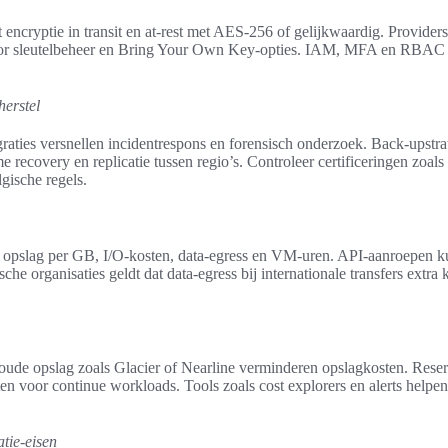
t encryptie in transit en at-rest met AES-256 of gelijkwaardig. Provider
r sleutelbeheer en Bring Your Own Key-opties. IAM, MFA en RBAC 
herstel
raties versnellen incidentrespons en forensisch onderzoek. Back-upstr
ime recovery en replicatie tussen regio’s. Controleer certificeringen zo
gische regels.
t opslag per GB, I/O-kosten, data‑egress en VM-uren. API-aanroepen k
he organisaties geldt dat data‑egress bij internationale transfers extr
koude opslag zoals Glacier of Nearline verminderen opslagkosten. Rese
en voor continue workloads. Tools zoals cost explorers en alerts helpe
tie-eisen