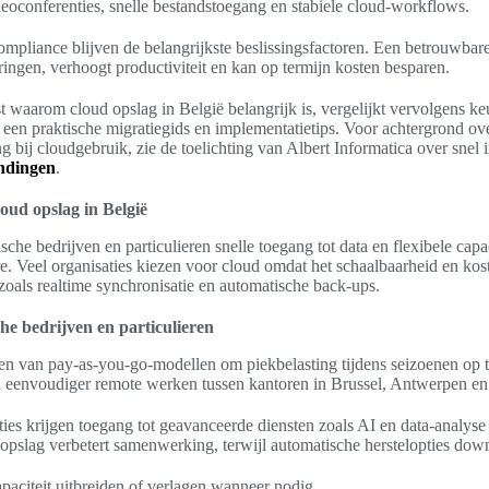
eoconferenties, snelle bestandstoegang en stabiele cloud-workflows.
ompliance blijven de belangrijkste beslissingsfactoren. Een betrouwbar
ringen, verhoogt productiviteit en kan op termijn kosten besparen.
st waarom cloud opslag in België belangrijk is, vergelijkt vervolgens ke
et een praktische migratiegids en implementatietips. Voor achtergrond ov
ng bij cloudgebruik, zie de toelichting van Albert Informatica over snel
indingen
.
oud opslag in België
che bedrijven en particulieren snelle toegang tot data en flexibele capa
e. Veel organisaties kiezen voor cloud omdat het schaalbaarheid en kos
zoals realtime synchronisatie en automatische back-ups.
he bedrijven en particulieren
en van pay-as-you-go-modellen om piekbelasting tijdens seizoenen op t
en eenvoudiger remote werken tussen kantoren in Brussel, Antwerpen en
aties krijgen toegang tot geavanceerde diensten zoals AI en data-analyse
opslag verbetert samenwerking, terwijl automatische herstelopties dow
paciteit uitbreiden of verlagen wanneer nodig.