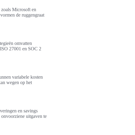
s zoals Microsoft en
vormen de ruggengraat
ategieën omvatten
als ISO 27001 en SOC 2
unnen variabele kosten
a kan wegen op het
rveringen en savings
n onvoorziene uitgaven te