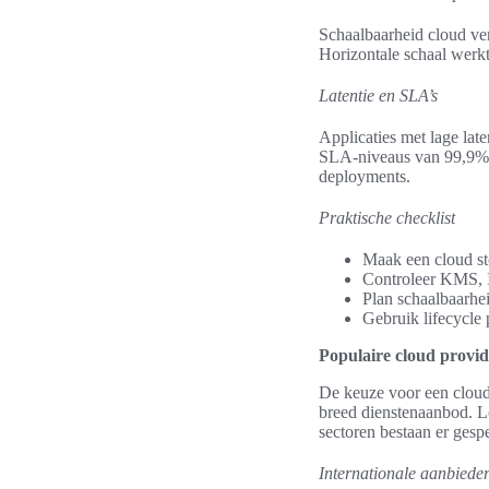
Schaalbaarheid cloud ver
Horizontale schaal werkt
Latentie en SLA’s
Applicaties met lage lat
SLA-niveaus van 99,9% v
deployments.
Praktische checklist
Maak een cloud st
Controleer KMS, I
Plan schaalbaarhe
Gebruik lifecycle 
Populaire cloud provi
De keuze voor een cloudp
breed dienstenaanbod. Lo
sectoren bestaan er gesp
Internationale aanbiede