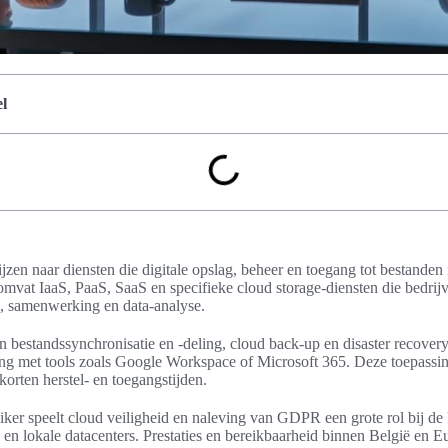
l
zen naar diensten die digitale opslag, beheer en toegang tot bestande
 omvat IaaS, PaaS, SaaS en specifieke cloud storage-diensten die bedrijv
e, samenwerking en data-analyse.
jn bestandssynchronisatie en -deling, cloud back-up en disaster recovery
ng met tools zoals Google Workspace of Microsoft 365. Deze toepassi
korten herstel- en toegangstijden.
ker speelt cloud veiligheid en naleving van GDPR een grote rol bij de
s en lokale datacenters. Prestaties en bereikbaarheid binnen België en E