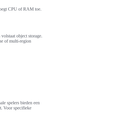
l voegt CPU of RAM toe.
volstaat object storage.
e of multi-region
ale spelers bieden een
t. Voor specifieke