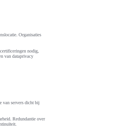
nslocatie. Organisaties
certificeringen nodig,
en van dataprivacy
e van servers dicht bij
arheid. Redundantie over
inuïteit.