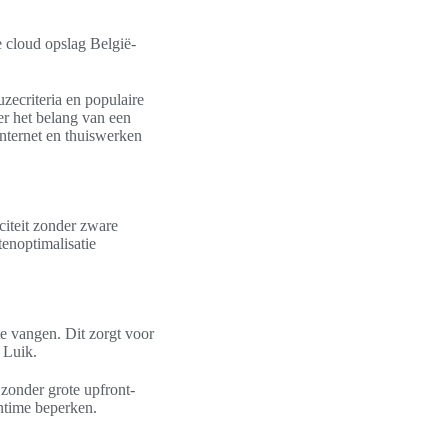
e cloud opslag België-
uzecriteria en populaire
er het belang van een
 internet en thuiswerken
citeit zonder zware
tenoptimalisatie
e vangen. Dit zorgt voor
 Luik.
 zonder grote upfront-
ntime beperken.