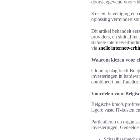
doorslaggevend voor vid
Kosten, beveiliging en c
oplossing vermindert sto
Dit artikel behandelt eer
providers, en sluit af m
stabiele internetverbindi
via
snelle internetverb
Waarom kiezen voor cl
Cloud opslag biedt Belgis
investeringen in hardwar
combineert met functies 
Voordelen voor Belgisc
Belgische kmo’s profiter
lagere vaste IT-kosten 
Particulieren en organis
investeringen. Gedeelde 
Schaalbaarheid: ca