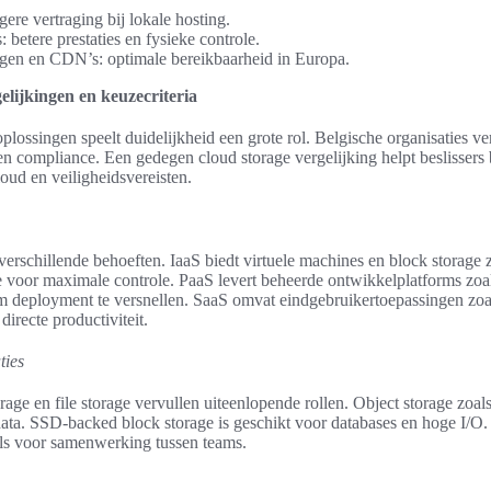
gere vertraging bij lokale hosting.
 betere prestaties en fysieke controle.
en en CDN’s: optimale bereikbaarheid in Europa.
elijkingen en keuzecriteria
lossingen speelt duidelijkheid een grote rol. Belgische organisaties ver
s en compliance. Een gedegen cloud storage vergelijking helpt beslissers
loud en veiligheidsvereisten.
erschillende behoeften. IaaS biedt virtuele machines en block storag
voor maximale controle. PaaS levert beheerde ontwikkelplatforms zo
 deployment te versnellen. SaaS omvat eindgebruikertoepassingen zoa
recte productiviteit.
ties
orage en file storage vervullen uiteenlopende rollen. Object storage zoa
ata. SSD-backed block storage is geschikt voor databases en hoge I/O. F
als voor samenwerking tussen teams.