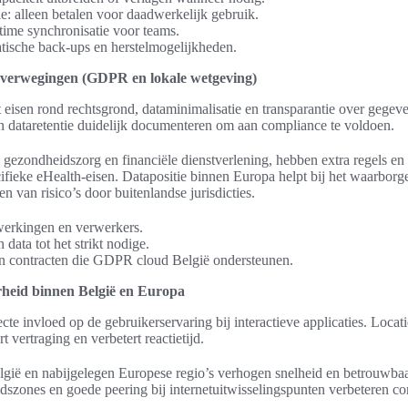
e: alleen betalen voor daadwerkelijk gebruik.
altime synchronisatie voor teams.
atische back-ups en herstelmogelijkheden.
-overwegingen (GDPR en lokale wetgeving)
eisen rond rechtsgrond, dataminimalisatie en transparantie over gegeve
 dataretentie duidelijk documenteren om aan compliance te voldoen.
gezondheidszorg en financiële dienstverlening, hebben extra regels en 
fieke eHealth-eisen. Datapositie binnen Europa helpt bij het waarborg
n van risico’s door buitenlandse jurisdicties.
erkingen en verwerkers.
data tot het strikt nodige.
en contracten die GDPR cloud België ondersteunen.
rheid binnen België en Europa
ecte invloed op de gebruikerservaring bij interactieve applicaties. Locati
 vertraging en verbetert reactietijd.
elgië en nabijgelegen Europese regio’s verhogen snelheid en betrouwba
szones en goede peering bij internetuitwisselingspunten verbeteren cont