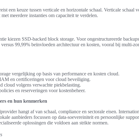
eist een keuze tussen verticale en horizontale schaal. Verticale schaa
 met meerdere instanties om capaciteit te verdelen.
entie kiezen SSD-backed block storage. Voor ongestructureerde backups 
ersus 99,99% beïnvloeden architectuur en kosten, vooral bij multi-zon
orage vergelijking op basis van performance en kosten cloud.
AM en certificeringen voor cloud beveiliging.
id cloud volgens verwachte piekbelasting.
policies en reserveringen voor kostenbeheer.
ders en hun kenmerken
rovider hangt af van schaal, compliance en sectorale eisen. Internation
kale aanbieders focussen op data‑soevereiniteit en persoonlijke suppor
ecialiseerde oplossingen die voldoen aan strikte normen.
rs