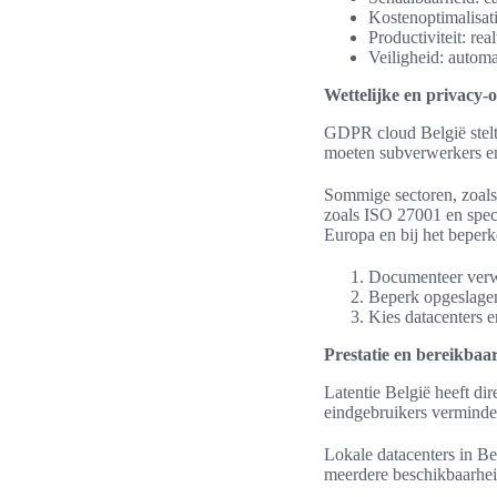
Kostenoptimalisati
Productiviteit: re
Veiligheid: autom
Wettelijke en privacy
GDPR cloud België stelt 
moeten subverwerkers en
Sommige sectoren, zoals 
zoals ISO 27001 en speci
Europa en bij het beperke
Documenteer verw
Beperk opgeslagen 
Kies datacenters 
Prestatie en bereikbaa
Latentie België heeft dir
eindgebruikers vermindert
Lokale datacenters in B
meerdere beschikbaarheid