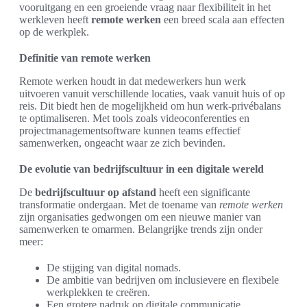
vooruitgang en een groeiende vraag naar flexibiliteit in het
werkleven heeft
remote werken
een breed scala aan effecten
op de werkplek.
Definitie van remote werken
Remote werken houdt in dat medewerkers hun werk
uitvoeren vanuit verschillende locaties, vaak vanuit huis of op
reis. Dit biedt hen de mogelijkheid om hun werk-privébalans
te optimaliseren. Met tools zoals videoconferenties en
projectmanagementsoftware kunnen teams effectief
samenwerken, ongeacht waar ze zich bevinden.
De evolutie van bedrijfscultuur in een digitale wereld
De
bedrijfscultuur op afstand
heeft een significante
transformatie ondergaan. Met de toename van
remote werken
zijn organisaties gedwongen om een nieuwe manier van
samenwerken te omarmen. Belangrijke trends zijn onder
meer:
De stijging van digital nomads.
De ambitie van bedrijven om inclusievere en flexibele
werkplekken te creëren.
Een grotere nadruk op digitale communicatie.