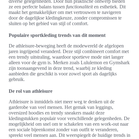
diverse gelegenheden. Door hun praktische ontwerp bieden
ze een perfecte balans tussen
functionaliteit
en esthetiek. Dit
maakt het gemakkelijker om met vertrouwen te navigeren
door de dagelijkse kledingkeuze, zonder compromissen te
sluiten op het gebied van stijl of comfort.
Populaire sportkleding trends van dit moment
De athleisure-beweging heeft de modewereld de afgelopen
jaren ingrijpend veranderd. Deze stijl combineert comfort met
een trendy uitstraling, waardoor sportieve mode niet langer
alleen voor de gym is. Merken zoals Lululemon en Gymshark
zijn toonaangevend in deze trend, waarbij ze kleding
aanbieden die geschikt is voor zowel sport als dagelijks
gebruik.
De rol van athleisure
Athleisure is inmiddels niet meer weg te denken uit de
garderobe van veel mensen. Het gemak van leggings,
oversized hoodies en trendy sneakers maakt deze
kledingstukken populair voor verschillende gelegenheden. De
mogelijkheid om snel om te schakelen van een work-out naar
een sociale bijeenkomst zonder van outfit te veranderen,
spreekt veel mensen aan. Dit weerspiegelt de huidige trends in