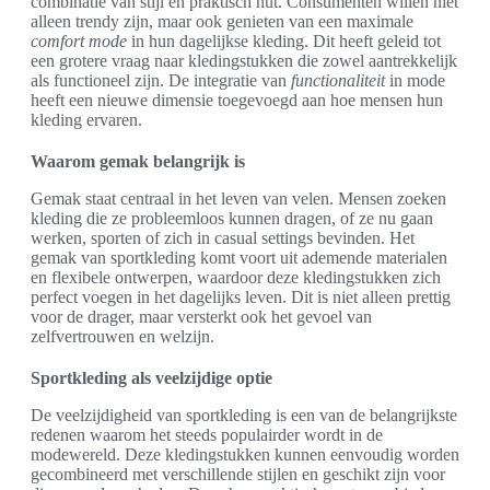
combinatie van stijl en praktisch nut. Consumenten willen niet
alleen trendy zijn, maar ook genieten van een maximale
comfort mode
in hun dagelijkse kleding. Dit heeft geleid tot
een grotere vraag naar kledingstukken die zowel aantrekkelijk
als functioneel zijn. De integratie van
functionaliteit
in mode
heeft een nieuwe dimensie toegevoegd aan hoe mensen hun
kleding ervaren.
Waarom gemak belangrijk is
Gemak staat centraal in het leven van velen. Mensen zoeken
kleding die ze probleemloos kunnen dragen, of ze nu gaan
werken, sporten of zich in casual settings bevinden. Het
gemak van sportkleding komt voort uit ademende materialen
en flexibele ontwerpen, waardoor deze kledingstukken zich
perfect voegen in het dagelijks leven. Dit is niet alleen prettig
voor de drager, maar versterkt ook het gevoel van
zelfvertrouwen en welzijn.
Sportkleding als veelzijdige optie
De veelzijdigheid van sportkleding is een van de belangrijkste
redenen waarom het steeds populairder wordt in de
modewereld. Deze kledingstukken kunnen eenvoudig worden
gecombineerd met verschillende stijlen en geschikt zijn voor