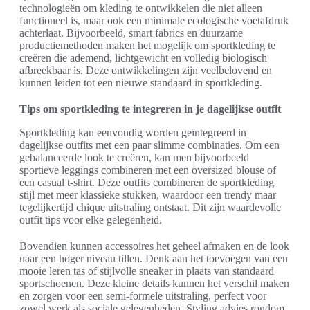
technologieën om kleding te ontwikkelen die niet alleen
functioneel is, maar ook een minimale ecologische voetafdruk
achterlaat. Bijvoorbeeld, smart fabrics en duurzame
productiemethoden maken het mogelijk om sportkleding te
creëren die ademend, lichtgewicht en volledig biologisch
afbreekbaar is. Deze ontwikkelingen zijn veelbelovend en
kunnen leiden tot een nieuwe standaard in sportkleding.
Tips om sportkleding te integreren in je dagelijkse outfit
Sportkleding kan eenvoudig worden geïntegreerd in
dagelijkse outfits met een paar slimme combinaties. Om een
gebalanceerde look te creëren, kan men bijvoorbeeld
sportieve leggings combineren met een oversized blouse of
een casual t-shirt. Deze outfits combineren de sportkleding
stijl met meer klassieke stukken, waardoor een trendy maar
tegelijkertijd chique uitstraling ontstaat. Dit zijn waardevolle
outfit tips voor elke gelegenheid.
Bovendien kunnen accessoires het geheel afmaken en de look
naar een hoger niveau tillen. Denk aan het toevoegen van een
mooie leren tas of stijlvolle sneaker in plaats van standaard
sportschoenen. Deze kleine details kunnen het verschil maken
en zorgen voor een semi-formele uitstraling, perfect voor
zowel werk als sociale gelegenheden. Styling advies rondom