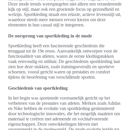
Deze mode trends weerspiegelen niet alleen een veranderende
kijk op stijl, maar ook een groeiende focus op gezondheid en
welzijn. Sportkleding straalt een relaxte, actieve levensstijl uit,
waardoor steeds meer mensen ervoor kiezen om deze
elementen in hun casual stijl te integreren.
De oorsprong van sportkleding in de mode
Sportkleding heeft een fascinerende geschiedenis die
teruggaat tot de 19e eeuw. Aanvankelijk ontworpen voor de
functionaliteit van atleten, waren de eerste kledingstukken
vaak eenvoudig en utilitair. De geschiedenis sportkleding laat
zien hoe deze stukken, zoals trainingsoveralls en sportieve
schoenen, vooral gericht waren op prestaties en comfort
tijdens de beoefening van verschillende sporten.
Geschiedenis van sportkleding
In het begin was sportmode voornamelijk gericht op het
verbeteren van de prestaties van atleten. Merken zoals Adidas
en Nike hebben de evolutie van sportkleding gestimuleerd
door technologische innovaties, die het mogelijk maakten om
materiaal te creëren met ademende en vochtafvoerende
eigenschappen. Deze ontwikkelingen bleven niet
onopgemerkt in de modewereld. De mode evolutie leidde tot