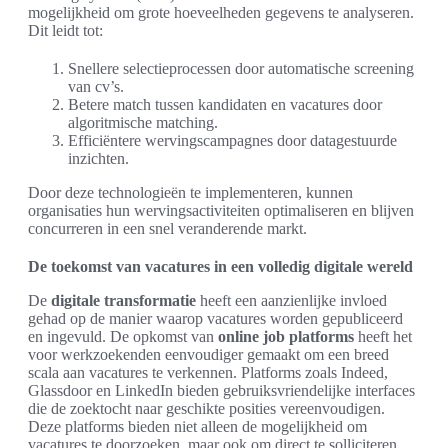
mogelijkheid om grote hoeveelheden gegevens te analyseren.
Dit leidt tot:
Snellere selectieprocessen door automatische screening
van cv’s.
Betere match tussen kandidaten en vacatures door
algoritmische matching.
Efficiëntere wervingscampagnes door datagestuurde
inzichten.
Door deze technologieën te implementeren, kunnen
organisaties hun wervingsactiviteiten optimaliseren en blijven
concurreren in een snel veranderende markt.
De toekomst van vacatures in een volledig digitale wereld
De
digitale transformatie
heeft een aanzienlijke invloed
gehad op de manier waarop vacatures worden gepubliceerd
en ingevuld. De opkomst van
online job platforms
heeft het
voor werkzoekenden eenvoudiger gemaakt om een breed
scala aan vacatures te verkennen. Platforms zoals Indeed,
Glassdoor en LinkedIn bieden gebruiksvriendelijke interfaces
die de zoektocht naar geschikte posities vereenvoudigen.
Deze platforms bieden niet alleen de mogelijkheid om
vacatures te doorzoeken, maar ook om direct te solliciteren,