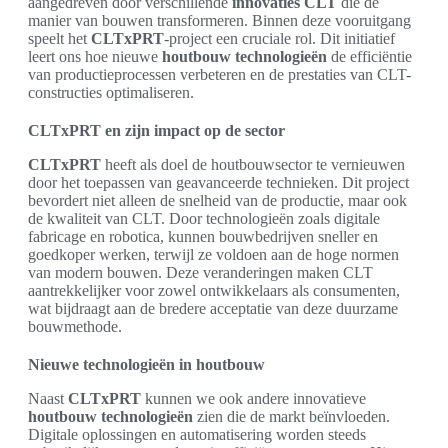
aangedreven door verschillende
innovaties CLT
die de
manier van bouwen transformeren. Binnen deze vooruitgang
speelt het
CLTxPRT
-project een cruciale rol. Dit initiatief
leert ons hoe nieuwe
houtbouw technologieën
de efficiëntie
van productieprocessen verbeteren en de prestaties van CLT-
constructies optimaliseren.
CLTxPRT en zijn impact op de sector
CLTxPRT
heeft als doel de houtbouwsector te vernieuwen
door het toepassen van geavanceerde technieken. Dit project
bevordert niet alleen de snelheid van de productie, maar ook
de kwaliteit van CLT. Door technologieën zoals digitale
fabricage en robotica, kunnen bouwbedrijven sneller en
goedkoper werken, terwijl ze voldoen aan de hoge normen
van modern bouwen. Deze veranderingen maken CLT
aantrekkelijker voor zowel ontwikkelaars als consumenten,
wat bijdraagt aan de bredere acceptatie van deze duurzame
bouwmethode.
Nieuwe technologieën in houtbouw
Naast
CLTxPRT
kunnen we ook andere innovatieve
houtbouw technologieën
zien die de markt beïnvloeden.
Digitale oplossingen en automatisering worden steeds