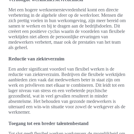
Met een hogere werknemerstevredenheid komt een directe
verbetering in de algehele sfeer op de werkvloer. Mensen die
zich prettig voelen in hun werkomgeving, zijn meer bereid om
samen te werken en bij te dragen aan de bedrijfsdoelen. Dit
creëert een positieve cyclus waarin de voordelen van flexibele
werktijden niet alleen de persoonlijke ervaringen van
medewerkers verbetert, maar ook de prestaties van het team
als geheel.
Reductie van ziekteverzuim
Een ander significant voordeel van flexibel werken is de
reductie van ziekteverzuim. Bedrijven die flexibele werktijden
aanbieden zien vaak dat medewerkers beter in staat zijn om
werk en privéleven met elkaar te combineren. Dit leidt tot een
lager niveau van stress en een verbeterde psychische
gezondheid, wat in veel gevallen resulteert in minder
absenteïsme. Het behouden van gezonde medewerkers is
uiteraard een win-win situatie voor zowel de werkgever als de
werknemer.
Toegang tot een breder talentenbestand
Tot slot geeft flexibel werken werkgevers de mogelijkheid om