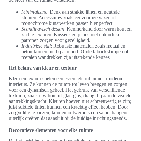
Minimalisme
: Denk aan strakke lijnen en neutrale
kleuren. Accessoires zoals eenvoudige vazen of
monochrome kunstwerken passen hier perfect.
Scandinavisch design
: Kenmerkend door warm hout en
zachte texturen. Kussens en plaids met natuurlijke
patronen zorgen voor gezelligheid.
Industriële stijl
: Robuuste materialen zoals metaal en
beton komen hierbij aan bod. Oude fabriekslampen of
metalen wandrekken zijn uitstekende keuzes.
Het belang van kleur en textuur
Kleur en textuur spelen een essentiële rol binnen moderne
interieurs. Ze kunnen de ruimte tot leven brengen en zorgen
voor een dynamisch geheel. Het gebruik van verschillende
texturen, zoals ruw hout of glad glas, draagt bij aan de visuele
aantrekkingskracht. Kleuren hoeven niet schreeuwerig te zijn;
juist subtiele tinten kunnen een krachtig effect hebben. Door
zorgvuldig te kiezen, kunnen ontwerpers een samenhangend
uiterlijk creëren dat aansluit bij de huidige inrichtingstrends.
Decoratieve elementen voor elke ruimte
Bij het inrichten van een huis speelt de keuze van decoratie