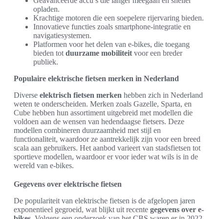
Geavanceerde accu’s die langer meegaan en sneller
opladen.
Krachtige motoren die een soepelere rijervaring bieden.
Innovatieve functies zoals smartphone-integratie en
navigatiesystemen.
Platformen voor het delen van e-bikes, die toegang
bieden tot
duurzame mobiliteit
voor een breder
publiek.
Populaire elektrische fietsen merken in Nederland
Diverse
elektrisch fietsen merken
hebben zich in Nederland
weten te onderscheiden. Merken zoals Gazelle, Sparta, en
Cube hebben hun assortiment uitgebreid met modellen die
voldoen aan de wensen van hedendaagse fietsers. Deze
modellen combineren duurzaamheid met stijl en
functionaliteit, waardoor ze aantrekkelijk zijn voor een breed
scala aan gebruikers. Het aanbod varieert van stadsfietsen tot
sportieve modellen, waardoor er voor ieder wat wils is in de
wereld van e-bikes.
Gegevens over elektrische fietsen
De populariteit van elektrische fietsen is de afgelopen jaren
exponentieel gegroeid, wat blijkt uit recente
gegevens over e-
bikes
. Volgens een onderzoek van het CBS waren er in 2022