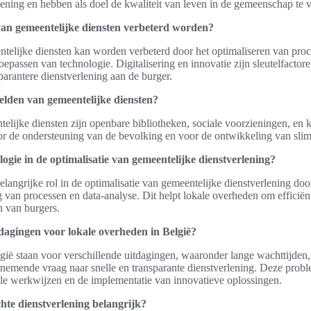
lening en hebben als doel de kwaliteit van leven in de gemeenschap te v
 van gemeentelijke diensten verbeterd worden?
ntelijke diensten kan worden verbeterd door het optimaliseren van pro
oepassen van technologie. Digitalisering en innovatie zijn sleutelfacto
parantere dienstverlening aan de burger.
elden van gemeentelijke diensten?
lijke diensten zijn openbare bibliotheken, sociale voorzieningen, en k
oor de ondersteuning van de bevolking en voor de ontwikkeling van sli
logie in de optimalisatie van gemeentelijke dienstverlening?
langrijke rol in de optimalisatie van gemeentelijke dienstverlening doo
g van processen en data-analyse. Dit helpt lokale overheden om efficiënt
n van burgers.
tdagingen voor lokale overheden in België?
ië staan voor verschillende uitdagingen, waaronder lange wachttijden,
nemende vraag naar snelle en transparante dienstverlening. Deze pro
ele werkwijzen en de implementatie van innovatieve oplossingen.
te dienstverlening belangrijk?