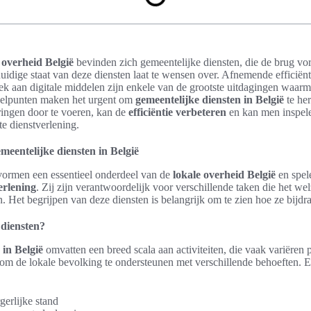
 overheid België
bevinden zich gemeentelijke diensten, die de brug vo
huidige staat van deze diensten laat te wensen over. Afnemende efficië
rek aan digitale middelen zijn enkele van de grootste uitdagingen wa
nelpunten maken het urgent om
gemeentelijke diensten in België
te her
ringen door te voeren, kan de
efficiëntie verbeteren
en kan men inspele
te dienstverlening.
meentelijke diensten in België
vormen een essentieel onderdeel van de
lokale overheid België
en spele
erlening
. Zij zijn verantwoordelijk voor verschillende taken die het wel
Het begrijpen van deze diensten is belangrijk om te zien hoe ze bijd
 diensten?
 in België
omvatten een breed scala aan activiteiten, die vaak variëren
om de lokale bevolking te ondersteunen met verschillende behoeften. E
gerlijke stand