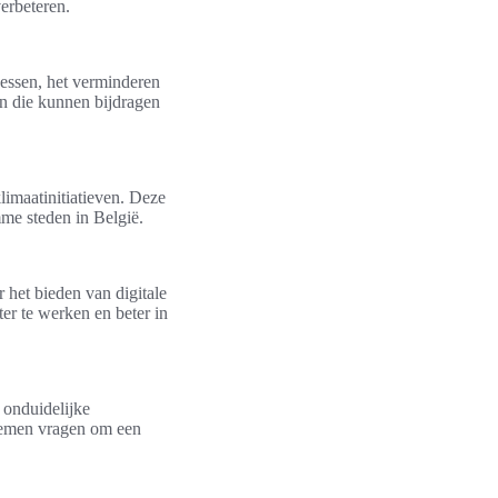
erbeteren.
cessen, het verminderen
ren die kunnen bijdragen
limaatinitiatieven. Deze
mme steden in België.
r het bieden van digitale
er te werken en beter in
 onduidelijke
blemen vragen om een