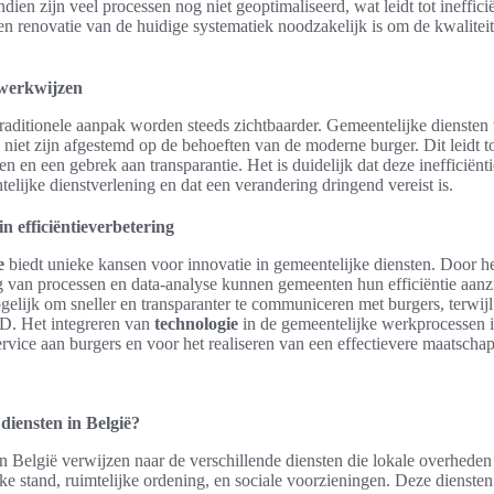
ien zijn veel processen nog niet geoptimaliseerd, wat leidt tot inefficiën
een renovatie van de huidige systematiek noodzakelijk is om de kwaliteit
 werkwijzen
raditionele aanpak worden steeds zichtbaarder. Gemeentelijke diensten
niet zijn afgestemd op de behoeften van de moderne burger. Dit leidt to
n en een gebrek aan transparantie. Het is duidelijk dat deze inefficiënt
elijke dienstverlening en dat een verandering dringend vereist is.
in efficiëntieverbetering
e
biedt unieke kansen voor innovatie in gemeentelijke diensten. Door h
g van processen en data-analyse kunnen gemeenten hun efficiëntie aanz
elijk om sneller en transparanter te communiceren met burgers, terwij
D. Het integreren van
technologie
in de gemeentelijke werkprocessen is
ervice aan burgers en voor het realiseren van een effectievere maatschap
diensten in België?
n België verwijzen naar de verschillende diensten die lokale overhede
ke stand, ruimtelijke ordening, en sociale voorzieningen. Deze diensten 