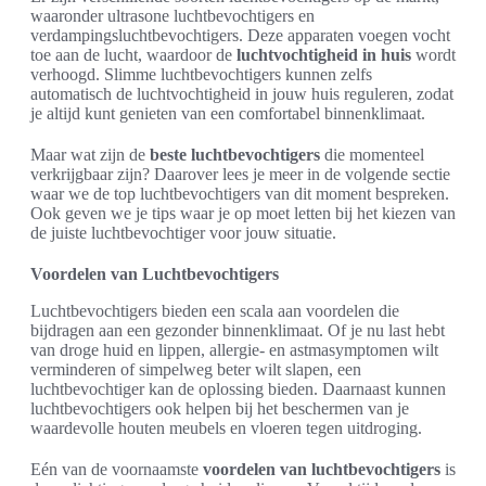
waaronder ultrasone luchtbevochtigers en
verdampingsluchtbevochtigers. Deze apparaten voegen vocht
toe aan de lucht, waardoor de
luchtvochtigheid in huis
wordt
verhoogd. Slimme luchtbevochtigers kunnen zelfs
automatisch de luchtvochtigheid in jouw huis reguleren, zodat
je altijd kunt genieten van een comfortabel binnenklimaat.
Maar wat zijn de
beste luchtbevochtigers
die momenteel
verkrijgbaar zijn? Daarover lees je meer in de volgende sectie
waar we de top luchtbevochtigers van dit moment bespreken.
Ook geven we je tips waar je op moet letten bij het kiezen van
de juiste luchtbevochtiger voor jouw situatie.
Voordelen van Luchtbevochtigers
Luchtbevochtigers bieden een scala aan voordelen die
bijdragen aan een gezonder binnenklimaat. Of je nu last hebt
van droge huid en lippen, allergie- en astmasymptomen wilt
verminderen of simpelweg beter wilt slapen, een
luchtbevochtiger kan de oplossing bieden. Daarnaast kunnen
luchtbevochtigers ook helpen bij het beschermen van je
waardevolle houten meubels en vloeren tegen uitdroging.
Eén van de voornaamste
voordelen van luchtbevochtigers
is