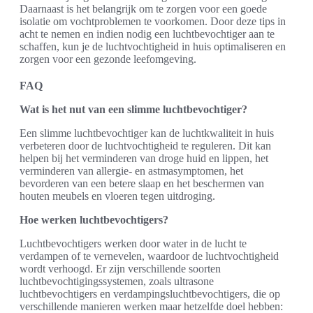
Daarnaast is het belangrijk om te zorgen voor een goede
isolatie om vochtproblemen te voorkomen. Door deze tips in
acht te nemen en indien nodig een luchtbevochtiger aan te
schaffen, kun je de luchtvochtigheid in huis optimaliseren en
zorgen voor een gezonde leefomgeving.
FAQ
Wat is het nut van een slimme luchtbevochtiger?
Een slimme luchtbevochtiger kan de luchtkwaliteit in huis
verbeteren door de luchtvochtigheid te reguleren. Dit kan
helpen bij het verminderen van droge huid en lippen, het
verminderen van allergie- en astmasymptomen, het
bevorderen van een betere slaap en het beschermen van
houten meubels en vloeren tegen uitdroging.
Hoe werken luchtbevochtigers?
Luchtbevochtigers werken door water in de lucht te
verdampen of te vernevelen, waardoor de luchtvochtigheid
wordt verhoogd. Er zijn verschillende soorten
luchtbevochtigingssystemen, zoals ultrasone
luchtbevochtigers en verdampingsluchtbevochtigers, die op
verschillende manieren werken maar hetzelfde doel hebben: