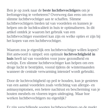
Ben je op zoek naar de
beste luchtbevochtigers
om je
leefomgeving te verbeteren? Overweeg dan eens om een
slimme luchtbevochtiger aan te schaffen. Slimme
luchtbevochtigers bieden tal van voordelen en kunnen je
helpen om de luchtkwaliteit in huis te optimaliseren. In dit
artikel ontdek je waarom het gebruik van een
luchtbevochtiger essentieel kan zijn en welke opties er zijn bij
het kopen van een luchtbevochtiger.
Waarom zou je eigenlijk een luchtbevochtiger willen kopen?
Het antwoord is simpel: een optimale
luchtvochtigheid in
huis
heeft tal van voordelen voor jouw gezondheid en
welzijn. Een slimme luchtbevochtiger kan helpen om een
droge lucht te bestrijden, vooral tijdens de wintermaanden
wanneer de centrale verwarming intensief wordt gebruikt.
Door de luchtvochtigheid op peil te houden, kun je genieten
van een aantal voordelen zoals verlichting van allergie- en
astmasymptomen, een betere nachtrust en bescherming van je
houten meubels en vloeren tegen uitdroging. Maar hoe
werken luchtbevochtigers nu eigenlijk?
Er zijn verschillende soorten luchtbevochtigers op de markt,