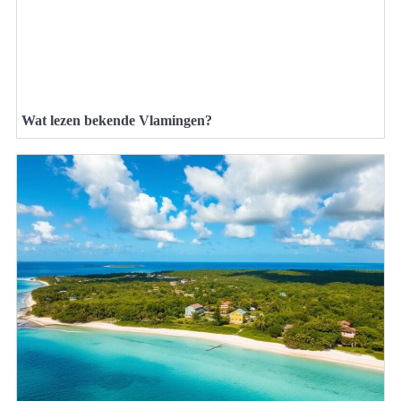
Wat lezen bekende Vlamingen?