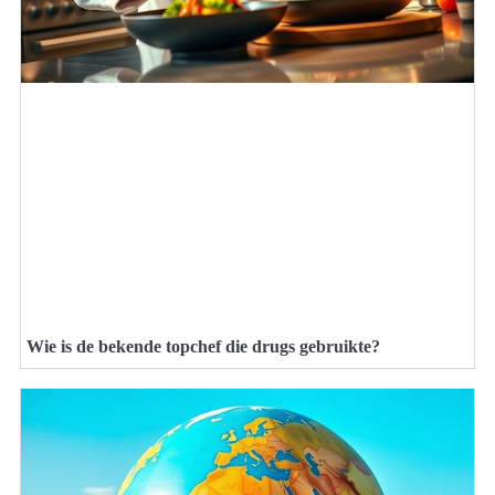
Wie is de bekende topchef die drugs gebruikte?