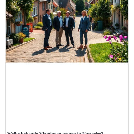
Welke bekende Vlamingen wonen in Kasterlee?