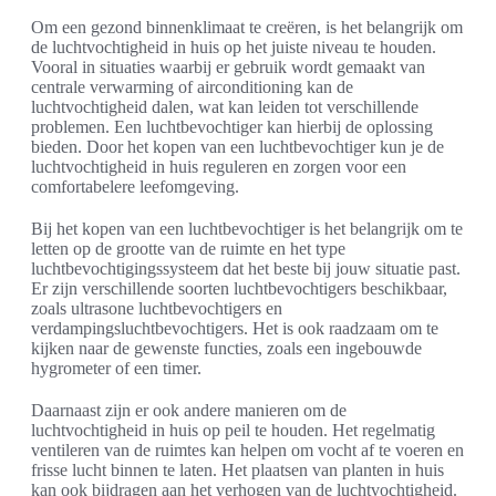
Om een gezond binnenklimaat te creëren, is het belangrijk om
de luchtvochtigheid in huis op het juiste niveau te houden.
Vooral in situaties waarbij er gebruik wordt gemaakt van
centrale verwarming of airconditioning kan de
luchtvochtigheid dalen, wat kan leiden tot verschillende
problemen. Een luchtbevochtiger kan hierbij de oplossing
bieden. Door het kopen van een luchtbevochtiger kun je de
luchtvochtigheid in huis reguleren en zorgen voor een
comfortabelere leefomgeving.
Bij het kopen van een luchtbevochtiger is het belangrijk om te
letten op de grootte van de ruimte en het type
luchtbevochtigingssysteem dat het beste bij jouw situatie past.
Er zijn verschillende soorten luchtbevochtigers beschikbaar,
zoals ultrasone luchtbevochtigers en
verdampingsluchtbevochtigers. Het is ook raadzaam om te
kijken naar de gewenste functies, zoals een ingebouwde
hygrometer of een timer.
Daarnaast zijn er ook andere manieren om de
luchtvochtigheid in huis op peil te houden. Het regelmatig
ventileren van de ruimtes kan helpen om vocht af te voeren en
frisse lucht binnen te laten. Het plaatsen van planten in huis
kan ook bijdragen aan het verhogen van de luchtvochtigheid.