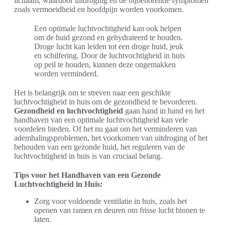
lichaam, waardoor uitdroging en de bijbehorende symptomen
zoals vermoeidheid en hoofdpijn worden voorkomen.
Een optimale luchtvochtigheid kan ook helpen
om de huid gezond en gehydrateerd te houden.
Droge lucht kan leiden tot een droge huid, jeuk
en schilfering. Door de luchtvochtigheid in huis
op peil te houden, kunnen deze ongemakken
worden verminderd.
Het is belangrijk om te streven naar een geschikte
luchtvochtigheid in huis om de gezondheid te bevorderen.
Gezondheid en luchtvochtigheid
gaan hand in hand en het
handhaven van een optimale luchtvochtigheid kan vele
voordelen bieden. Of het nu gaat om het verminderen van
ademhalingsproblemen, het voorkomen van uitdroging of het
behouden van een gezonde huid, het reguleren van de
luchtvochtigheid in huis is van cruciaal belang.
Tips voor het Handhaven van een Gezonde
Luchtvochtigheid in Huis:
Zorg voor voldoende ventilatie in huis, zoals het
openen van ramen en deuren om frisse lucht binnen te
laten.