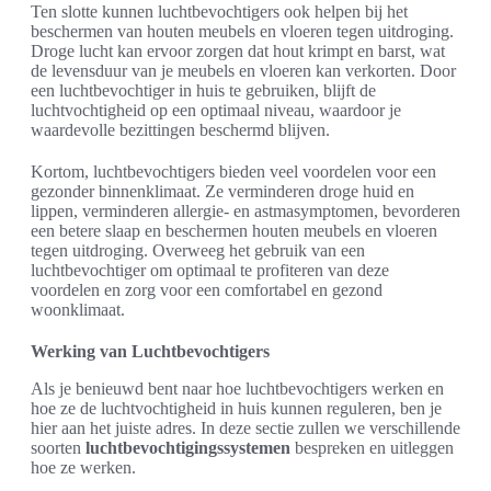
Ten slotte kunnen luchtbevochtigers ook helpen bij het
beschermen van houten meubels en vloeren tegen uitdroging.
Droge lucht kan ervoor zorgen dat hout krimpt en barst, wat
de levensduur van je meubels en vloeren kan verkorten. Door
een luchtbevochtiger in huis te gebruiken, blijft de
luchtvochtigheid op een optimaal niveau, waardoor je
waardevolle bezittingen beschermd blijven.
Kortom, luchtbevochtigers bieden veel voordelen voor een
gezonder binnenklimaat. Ze verminderen droge huid en
lippen, verminderen allergie- en astmasymptomen, bevorderen
een betere slaap en beschermen houten meubels en vloeren
tegen uitdroging. Overweeg het gebruik van een
luchtbevochtiger om optimaal te profiteren van deze
voordelen en zorg voor een comfortabel en gezond
woonklimaat.
Werking van Luchtbevochtigers
Als je benieuwd bent naar hoe luchtbevochtigers werken en
hoe ze de luchtvochtigheid in huis kunnen reguleren, ben je
hier aan het juiste adres. In deze sectie zullen we verschillende
soorten
luchtbevochtigingssystemen
bespreken en uitleggen
hoe ze werken.