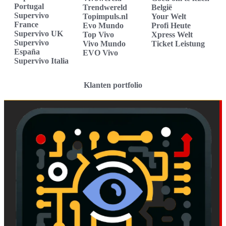
Portugal
Trendwereld
België
Supervivo
Topimpuls.nl
Your Welt
France
Evo Mundo
Profi Heute
Supervivo UK
Top Vivo
Xpress Welt
Supervivo
Vivo Mundo
Ticket Leistung
España
EVO Vivo
Supervivo Italia
Klanten portfolio