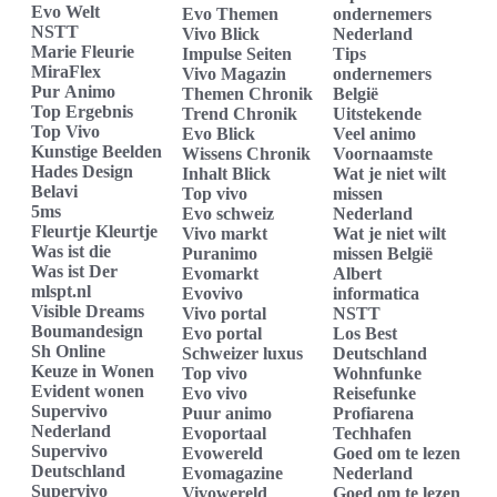
Evo Welt
Evo Themen
ondernemers
NSTT
Vivo Blick
Nederland
Marie Fleurie
Impulse Seiten
Tips
MiraFlex
Vivo Magazin
ondernemers
Pur Animo
Themen Chronik
België
Top Ergebnis
Trend Chronik
Uitstekende
Top Vivo
Evo Blick
Veel animo
Kunstige Beelden
Wissens Chronik
Voornaamste
Hades Design
Inhalt Blick
Wat je niet wilt
Belavi
Top vivo
missen
5ms
Evo schweiz
Nederland
Fleurtje Kleurtje
Vivo markt
Wat je niet wilt
Was ist die
Puranimo
missen België
Was ist Der
Evomarkt
Albert
mlspt.nl
Evovivo
informatica
Visible Dreams
Vivo portal
NSTT
Boumandesign
Evo portal
Los Best
Sh Online
Schweizer luxus
Deutschland
Keuze in Wonen
Top vivo
Wohnfunke
Evident wonen
Evo vivo
Reisefunke
Supervivo
Puur animo
Profiarena
Nederland
Evoportaal
Techhafen
Supervivo
Evowereld
Goed om te lezen
Deutschland
Evomagazine
Nederland
Supervivo
Vivowereld
Goed om te lezen