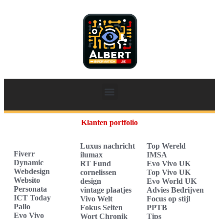
Klanten portfolio
Luxus nachricht
Top Wereld
Fiverr
ilumax
IMSA
Dynamic
RT Fund
Evo Vivo UK
Webdesign
cornelissen
Top Vivo UK
Websito
design
Evo World UK
Personata
vintage plaatjes
Advies Bedrijven
ICT Today
Vivo Welt
Focus op stijl
Pallo
Fokus Seiten
PPTB
Evo Vivo
Wort Chronik
Tips