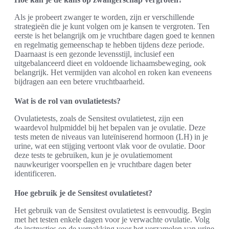
Als je probeert zwanger te worden, zijn er verschillende
strategieën die je kunt volgen om je kansen te vergroten. Ten
eerste is het belangrijk om je vruchtbare dagen goed te kennen
en regelmatig gemeenschap te hebben tijdens deze periode.
Daarnaast is een gezonde levensstijl, inclusief een
uitgebalanceerd dieet en voldoende lichaamsbeweging, ook
belangrijk. Het vermijden van alcohol en roken kan eveneens
bijdragen aan een betere vruchtbaarheid.
Wat is de rol van ovulatietests?
Ovulatietests, zoals de Sensitest ovulatietest, zijn een
waardevol hulpmiddel bij het bepalen van je ovulatie. Deze
tests meten de niveaus van luteïniserend hormoon (LH) in je
urine, wat een stijging vertoont vlak voor de ovulatie. Door
deze tests te gebruiken, kun je je ovulatiemoment
nauwkeuriger voorspellen en je vruchtbare dagen beter
identificeren.
Hoe gebruik je de Sensitest ovulatietest?
Het gebruik van de Sensitest ovulatietest is eenvoudig. Begin
met het testen enkele dagen voor je verwachte ovulatie. Volg
de instructies op de verpakking voor het verzamelen van urine