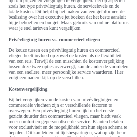
tijd om prijzen en vliegtuigen te vergelijken. Let op aspecten
zoals het type privévliegtuig huren, de servicelevels en de
totale kosten. Dit helpt bij het maken van een geïnformeerde
beslissing over het executive jet boeken dat het beste aansluit
bij je behoeften en budget. Maak gebruik van online platforms
waar je snel tarieven kunt vergelijken.
Privévliegtuig huren vs. commercieel vliegen
De keuze tussen een privévliegtuig huren en commercieel
vliegen heeft invloed op zowel de kosten als de flexibiliteit
van een reis. Terwijl de een misschien de kostenvergelijking
tussen deze twee opties overweegt, kan de ander de voordelen
van een snellere, meer persoonlijke service waarderen. Hier
volgt een nadere kijk op de verschillen.
Kostenvergelijking
Bij het vergelijken van de kosten van privévliegtuigen en
commerciële vluchten zijn er verschillende factoren te
overwegen. Een privévliegtuig huren lijkt op het eerste
gezicht duurder dan commercieel vliegen, maar biedt vaak
meer comfort en gepersonaliseerde service. Klanten betalen
voor exclusiviteit en de mogelijkheid om hun eigen schema te
bepalen. Dit kan leiden tot tijdsbesparingen, wat op zijn beurt