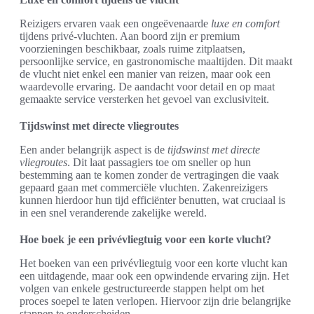
Reizigers ervaren vaak een ongeëvenaarde
luxe en comfort
tijdens privé-vluchten. Aan boord zijn er premium
voorzieningen beschikbaar, zoals ruime zitplaatsen,
persoonlijke service, en gastronomische maaltijden. Dit maakt
de vlucht niet enkel een manier van reizen, maar ook een
waardevolle ervaring. De aandacht voor detail en op maat
gemaakte service versterken het gevoel van exclusiviteit.
Tijdswinst met directe vliegroutes
Een ander belangrijk aspect is de
tijdswinst met directe
vliegroutes
. Dit laat passagiers toe om sneller op hun
bestemming aan te komen zonder de vertragingen die vaak
gepaard gaan met commerciële vluchten. Zakenreizigers
kunnen hierdoor hun tijd efficiënter benutten, wat cruciaal is
in een snel veranderende zakelijke wereld.
Hoe boek je een privévliegtuig voor een korte vlucht?
Het boeken van een privévliegtuig voor een korte vlucht kan
een uitdagende, maar ook een opwindende ervaring zijn. Het
volgen van enkele gestructureerde stappen helpt om het
proces soepel te laten verlopen. Hiervoor zijn drie belangrijke
stappen te onderscheiden.