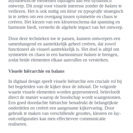
asymmetrische elementen bijdragen aan een dynamisch
ontwerp. Dit zorgt voor visuele interesse zonder de
balans
te
verliezen. Het is ook nuttig om
kleur
en
typografie
strategisch
in te zetten om een overgang tussen symmetrie en chaos te
creëren. Het kiezen van een kleurenschema dat spanning en
harmonie biedt, versterkt de algehele impact van het ontwerp.
Door deze technieken toe te passen, kunnen ontwerpers een
samenhangend en aantrekkelijk geheel creëren, dat zowel
functioneel als visueel aantrekkelijk is. Het doel is altijd om
symmetrie en chaos in een harmonieuze
balans
te brengen,
zodat beide elementen elkaar aanvullen en versterken.
Visuele hiërarchie en balans
In digitaal design speelt visuele hiërarchie een cruciale rol bij
het begeleiden van de kijker door de inhoud. De volgorde
waarin visuele elementen worden gepresenteerd, beïnvloedt
direct de manier waarop de boodschap wordt waargenomen.
Een goed doordachte hiërarchie benadrukt de belangrijkste
onderdelen en creëert een aangename kijkervaring. Door
gebruik te maken van verschillende groottes, kleuren en lay-
outconfiguraties kan men effectievere communicatie
realiseren.