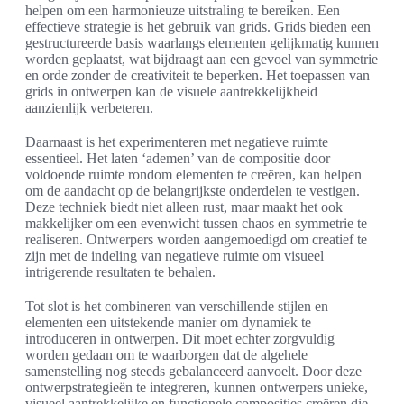
helpen om een harmonieuze uitstraling te bereiken. Een
effectieve strategie is het gebruik van grids. Grids bieden een
gestructureerde basis waarlangs elementen gelijkmatig kunnen
worden geplaatst, wat bijdraagt aan een gevoel van symmetrie
en orde zonder de creativiteit te beperken. Het toepassen van
grids in ontwerpen kan de visuele aantrekkelijkheid
aanzienlijk verbeteren.
Daarnaast is het experimenteren met negatieve ruimte
essentieel. Het laten ‘ademen’ van de compositie door
voldoende ruimte rondom elementen te creëren, kan helpen
om de aandacht op de belangrijkste onderdelen te vestigen.
Deze techniek biedt niet alleen rust, maar maakt het ook
makkelijker om een evenwicht tussen chaos en symmetrie te
realiseren. Ontwerpers worden aangemoedigd om creatief te
zijn met de indeling van negatieve ruimte om visueel
intrigerende resultaten te behalen.
Tot slot is het combineren van verschillende stijlen en
elementen een uitstekende manier om dynamiek te
introduceren in ontwerpen. Dit moet echter zorgvuldig
worden gedaan om te waarborgen dat de algehele
samenstelling nog steeds gebalanceerd aanvoelt. Door deze
ontwerpstrategieën te integreren, kunnen ontwerpers unieke,
visueel aantrekkelijke en functionele composities creëren die