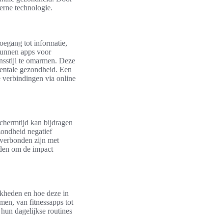
erne technologie.
oegang tot informatie,
kunnen apps voor
nsstijl te omarmen. Deze
mentale gezondheid. Een
e verbindingen via online
schermtijd kan bijdragen
zondheid negatief
 verbonden zijn met
inden om de impact
jkheden en hoe deze in
en, van fitnessapps tot
hun dagelijkse routines