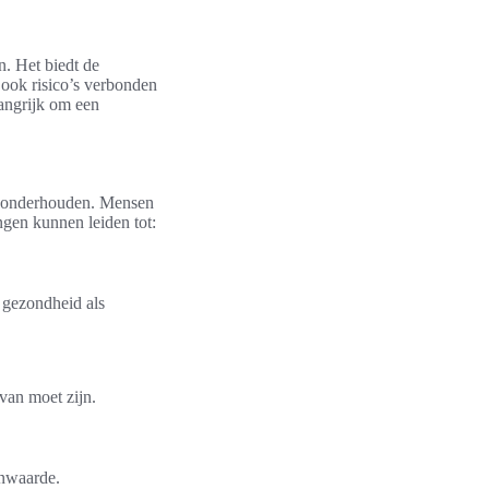
n. Het biedt de
r ook risico’s verbonden
langrijk om een
te onderhouden. Mensen
gen kunnen leiden tot:
e gezondheid als
van moet zijn.
enwaarde.