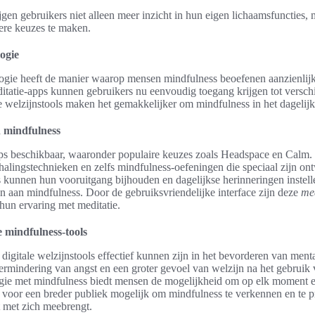
gen gebruikers niet alleen meer inzicht in hun eigen lichaamsfuncties
ere keuzes te maken.
ogie
gie heeft de manier waarop mensen mindfulness beoefenen aanzienlij
itatie-apps kunnen gebruikers nu eenvoudig toegang krijgen tot versch
e welzijnstools maken het gemakkelijker om mindfulness in het dagelijks
n mindfulness
apps beschikbaar, waaronder populaire keuzes zoals Headspace en Calm
halingstechnieken en zelfs mindfulness-oefeningen die speciaal zijn on
 kunnen hun vooruitgang bijhouden en dagelijkse herinneringen instel
den aan mindfulness. Door de gebruiksvriendelijke interface zijn deze
med
hun ervaring met meditatie.
le mindfulness-tools
digitale welzijnstools effectief kunnen zijn in het bevorderen van ment
ermindering van angst en een groter gevoel van welzijn na het gebruik
gie met mindfulness biedt mensen de mogelijkheid om op elk moment en
 voor een breder publiek mogelijk om mindfulness te verkennen en te p
t met zich meebrengt.