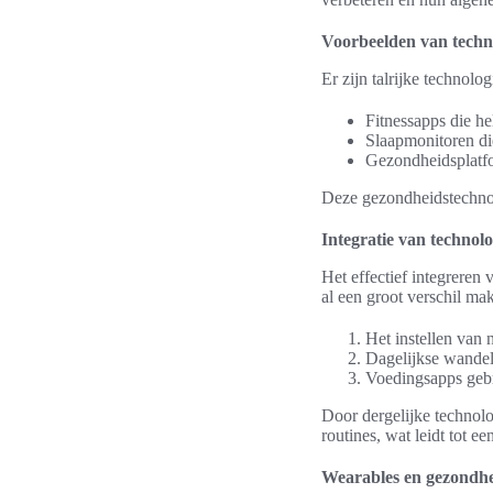
Voorbeelden van techn
Er zijn talrijke technolo
Fitnessapps die he
Slaapmonitoren die
Gezondheidsplatfor
Deze gezondheidstechnolo
Integratie van technolo
Het effectief integreren
al een groot verschil ma
Het instellen van 
Dagelijkse wandel
Voedingsapps gebr
Door dergelijke technolo
routines, wat leidt tot e
Wearables en gezondh