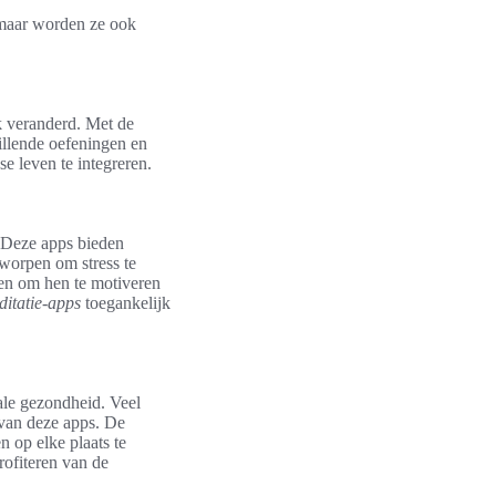
, maar worden ze ook
k veranderd. Met de
illende oefeningen en
e leven te integreren.
. Deze apps bieden
tworpen om stress te
len om hen te motiveren
itatie-apps
toegankelijk
ale gezondheid. Veel
 van deze apps. De
 op elke plaats te
rofiteren van de