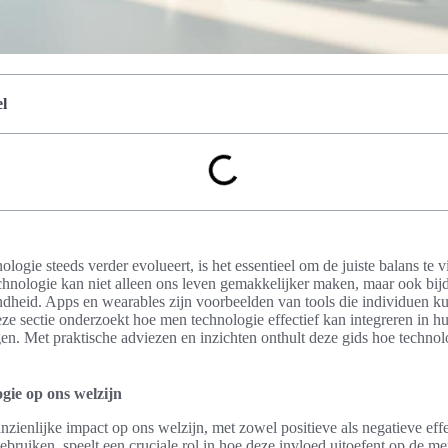
l
logie steeds verder evolueert, is het essentieel om de juiste balans te v
chnologie kan niet alleen ons leven gemakkelijker maken, maar ook bij
ndheid. Apps en wearables zijn voorbeelden van tools die individuen 
eze sectie onderzoekt hoe men technologie effectief kan integreren in h
gen. Met praktische adviezen en inzichten onthult deze gids hoe techno
gie op ons welzijn
nzienlijke impact op ons welzijn, met zowel positieve als negatieve ef
ebruiken, speelt een cruciale rol in hoe deze invloed uitoefent op de 