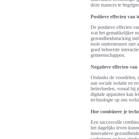
deze nuances te begrijp
Positieve effecten van 
De positieve effecten va
wat het gemakkelijker m
gezondheidstracking ind
tools ondersteunen niet 
goed beheerste interactie
gemeenschappen.
Negatieve effecten van
Ondanks de voordelen, zi
aan sociale isolatie en 
beïnvloeden, vooral bij 
digitale apparaten kan l
technologie op ons welzi
Hoe combineer je techn
Een succesvolle combinat
het dagelijks leven kun
innovatieve gezondheids
verbeteren en hun algehe