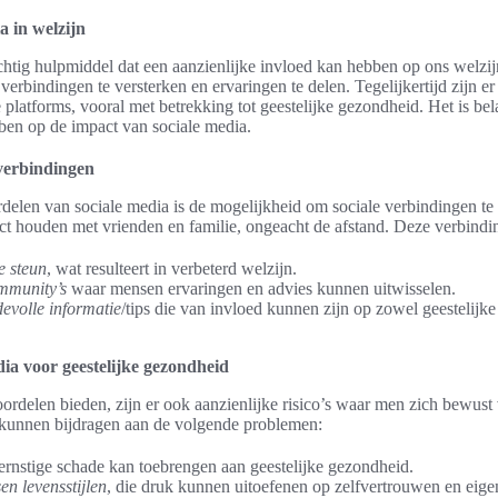
a in welzijn
chtig hulpmiddel dat een aanzienlijke invloed kan hebben op ons welzij
erbindingen te versterken en ervaringen te delen. Tegelijkertijd zijn e
 platforms, vooral met betrekking tot geestelijke gezondheid. Het is be
ben op de impact van sociale media.
verbindingen
rdelen van sociale media is de mogelijkheid om sociale verbindingen 
t houden met vrienden en familie, ongeacht de afstand. Deze verbindin
e steun
, wat resulteert in verbeterd welzijn.
mmunity’s
waar mensen ervaringen en advies kunnen uitwisselen.
evolle informatie
/tips die van invloed kunnen zijn op zowel geestelijk
dia voor geestelijke gezondheid
rdelen bieden, zijn er ook aanzienlijke risico’s waar men zich bewust 
 kunnen bijdragen aan de volgende problemen:
 ernstige schade kan toebrengen aan geestelijke gezondheid.
en levensstijlen
, die druk kunnen uitoefenen op zelfvertrouwen en eig