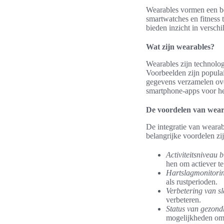
Wearables vormen een be
smartwatches en fitness 
bieden inzicht in versch
Wat zijn wearables?
Wearables zijn technolo
Voorbeelden zijn populai
gegevens verzamelen over
smartphone-apps voor he
De voordelen van wear
De integratie van wearab
belangrijke voordelen zij
Activiteitsniveau 
hen om actiever te 
Hartslagmonitori
als rustperioden.
Verbetering van sl
verbeteren.
Status van gezond
mogelijkheden om 