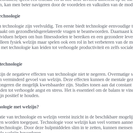
en, kan men beter navigeren door de voordelen en valkuilen van de mod
technologie
n technologie zijn veelvuldig. Ten eerste biedt technologie eenvoudige t
aakt om gezondheidsgerelateerde vragen te beantwoorden. Daarnaast 
ividuen helpen om hun fitnessdoelen te bereiken en een gezondere leve
alleen fysiek welzijn maar spelen ook een rol in het verbeteren van de 
 met technologie kan leiden tot verhoogde productiviteit en zelfs social
 technologie
jn de negatieve effecten van technologie niet te negeren. Overmatige 
een verminderd gevoel van welzijn. Deze effecten kunnen de mentale ge
jongeren die mogelijk kwetsbaarder zijn. Studies tonen aan dat constant
eiden tot verhoogde angst en stress. Het is essentieel om de balans te v
jn positief te houden.
ologie met welzijn?
ie van technologie en welzijn vereist inzicht in de beschikbare mogeli
nen worden toegepast. Technologie voor welzijn kan veel vormen aannem
technologie. Door deze hulpmiddelen slim in te zetten, kunnen mensen 
le welzijn bevorderen.