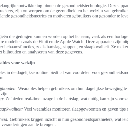
langrijke ontwikkeling binnen de gezondheidstechnologie. Deze appar
trackers, zijn ontworpen om de gezondheid en het welzijn van gebruiker
illende gezondheidsmetrics en motiveren gebruikers om gezonder te lev
gieën die gedragen kunnen worden op het lichaam, vaak als een horlog
re modellen zoals de Fitbit en de Apple Watch. Deze apparaten zijn uit
 lichaamsfuncties, zoals hartslag, stappen, en slaapkwaliteit. Ze mak
t bijhouden en analyseren van deze gegevens.
ables voor welzijn
les in de dagelijkse routine biedt tal van voordelen voor gezondheidsm
n:
bijhouden:
Wearables helpen gebruikers om hun dagelijkse beweging te
zijn.
ng:
Ze bieden real-time inzage in de hartslag, wat nuttig kan zijn voor 
aapkwaliteit:
Veel wearables monitoren slaapgewoonten en geven tips o
heid:
Gebruikers krijgen inzicht in hun gezondheidsparameters, wat leid
veranderingen aan te brengen.