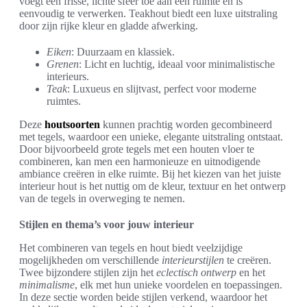
voegt een frisse, lichte sfeer toe aan een ruimte en is
eenvoudig te verwerken. Teakhout biedt een luxe uitstraling
door zijn rijke kleur en gladde afwerking.
Eiken
: Duurzaam en klassiek.
Grenen
: Licht en luchtig, ideaal voor minimalistische
interieurs.
Teak
: Luxueus en slijtvast, perfect voor moderne
ruimtes.
Deze
houtsoorten
kunnen prachtig worden gecombineerd
met tegels, waardoor een unieke, elegante uitstraling ontstaat.
Door bijvoorbeeld grote tegels met een houten vloer te
combineren, kan men een harmonieuze en uitnodigende
ambiance creëren in elke ruimte. Bij het kiezen van het juiste
interieur hout is het nuttig om de kleur, textuur en het ontwerp
van de tegels in overweging te nemen.
Stijlen en thema’s voor jouw interieur
Het combineren van tegels en hout biedt veelzijdige
mogelijkheden om verschillende
interieurstijlen
te creëren.
Twee bijzondere stijlen zijn het
eclectisch ontwerp
en het
minimalisme
, elk met hun unieke voordelen en toepassingen.
In deze sectie worden beide stijlen verkend, waardoor het