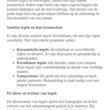
soorten tegels
te overwegen, samen met hun unieke
kenmerken. Iedere tegel heeft zijn eigen eigenschappen die
kunnen bijdragen aan de
interieurkeuze
. Het kiezen van de
juiste tegel kan een grote impact hebben op de uitstraling en
functionaliteit van een ruimte.
Soorten tegels en hun kenmerken
Er zijn diverse
soorten tegels
beschikbaar, elk met zijn eigen
voordelen. Hier zijn enkele populaire opties:
Keraamische tegels:
Beschikbaar in verschillende
stijlen en kleuren. Ze zijn duurzaam en gemakkelijk te
onderhouden.
Porseleinen tegels:
Iets duurder, maar zeer robuust.
Deze tegels zijn waterbestendig en ideaal voor vochtige
ruimtes.
Natuursteen:
Dit geeft een luxe uitstraling en heeft
unieke patronen. Behandeling is vaak nodig voor een
langere levensduur.
De kleur en textuur van tegels
De
kleurtextuur
van tegels speelt een belangrijke rol in het
creëren van een samenhangend geheel in je interieur. Bij