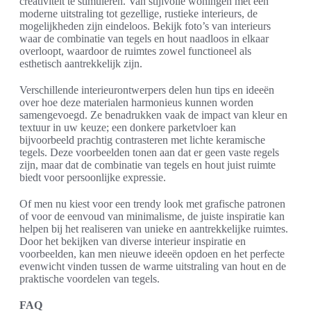
creativiteit te stimuleren. Van stijlvolle woningen met een
moderne uitstraling tot gezellige, rustieke interieurs, de
mogelijkheden zijn eindeloos. Bekijk foto’s van interieurs
waar de combinatie van tegels en hout naadloos in elkaar
overloopt, waardoor de ruimtes zowel functioneel als
esthetisch aantrekkelijk zijn.
Verschillende interieurontwerpers delen hun tips en ideeën
over hoe deze materialen harmonieus kunnen worden
samengevoegd. Ze benadrukken vaak de impact van kleur en
textuur in uw keuze; een donkere parketvloer kan
bijvoorbeeld prachtig contrasteren met lichte keramische
tegels. Deze voorbeelden tonen aan dat er geen vaste regels
zijn, maar dat de combinatie van tegels en hout juist ruimte
biedt voor persoonlijke expressie.
Of men nu kiest voor een trendy look met grafische patronen
of voor de eenvoud van minimalisme, de juiste inspiratie kan
helpen bij het realiseren van unieke en aantrekkelijke ruimtes.
Door het bekijken van diverse interieur inspiratie en
voorbeelden, kan men nieuwe ideeën opdoen en het perfecte
evenwicht vinden tussen de warme uitstraling van hout en de
praktische voordelen van tegels.
FAQ