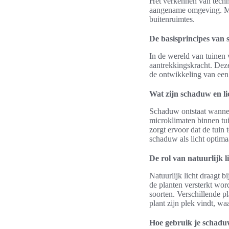
Het verkennen van techni
aangename omgeving. Mee
buitenruimtes.
De basisprincipes van s
In de wereld van tuinen
aantrekkingskracht. Dez
de ontwikkeling van een t
Wat zijn schaduw en li
Schaduw ontstaat wanneer
microklimaten binnen tuin
zorgt ervoor dat de tuin
schaduw als licht optim
De rol van natuurlijk li
Natuurlijk licht draagt 
de planten versterkt wor
soorten. Verschillende p
plant zijn plek vindt, w
Hoe gebruik je schaduw 