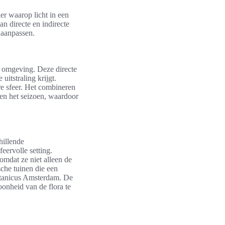
ier waarop licht in een
n directe en indirecte
 aanpassen.
ge omgeving. Deze directe
itstraling krijgt.
ere sfeer. Het combineren
g en het seizoen, waardoor
hillende
eervolle setting.
omdat ze niet alleen de
che tuinen die een
tanicus Amsterdam. De
oonheid van de flora te