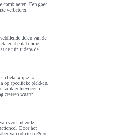
 te combineren. Een goed
mte verbeteren.
rschillende delen van de
lekken die dat nodig
at de tuin tijdens de
en belangrijke rol
n op specifieke plekken.
en karakter toevoegen.
ng creëren waarin
 van verschillende
unctioneel. Door het
sfeer van ruimte creëren.