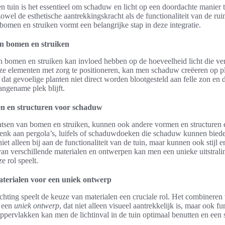
n tuin is het essentieel om schaduw en licht op een doordachte manier
wel de esthetische aantrekkingskracht als de functionaliteit van de rui
 bomen en struiken vormt een belangrijke stap in deze integratie.
an bomen en struiken
n bomen en struiken kan invloed hebben op de hoeveelheid licht die ve
ze elementen met zorg te positioneren, kan men schaduw creëeren op p
dat gevoelige planten niet direct worden blootgesteld aan felle zon en d
ngename plek blijft.
n en structuren voor schaduw
aatsen van bomen en struiken, kunnen ook andere vormen en structuren e
Denk aan pergola’s, luifels of schaduwdoeken die schaduw kunnen biede
t alleen bij aan de functionaliteit van de tuin, maar kunnen ook stijl 
an verschillende materialen en ontwerpen kan men een unieke uitstrali
 rol speelt.
terialen voor een uniek ontwerp
ichting speelt de keuze van materialen een cruciale rol. Het combineren
t een
uniek ontwerp
, dat niet alleen visueel aantrekkelijk is, maar ook f
oppervlakken kan men de lichtinval in de tuin optimaal benutten en een 