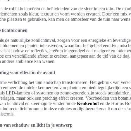
ciale rol in het creëren en beïnvloeden van de sfeer in een tuin. De man
 elementen zoals kleur, textuur en vorm worden ervaren. Door een mix va
sche plaatsen te gebruiken, kan men de atmosfeer van de tuin naar wens
e lichtbronnen
als de natuurlijke zonlichtinval, zorgen voor een energieke en levendi
n bloemen en planten intensiveren, waardoor het geheel een dynamische u
oals schaduw en reflecties, creëren integendeel een rustigere en intiem
toe om verschillende sferen te creëren, aangepast aan de tijd van de da
en andere ambiance kan wanen.
ting voor effect in de avond
me verlichting het tuinlandschap transformeren. Het gebruik van versc
centueert de unieke kenmerken van planten en biedt tegelijkertijd een sf
als LED-lampen of systemen op zonne-energie zijn steeds populairder, 
erlagen, maar ook een prachtig effect creëren. Voorbeelden van botanis
an lichtinval en sfeer zijn te vinden in de
Keukenhof
en de Hortus Bo
n indirecte lichtbronnen in deze ruimtes nodigt bezoekers uit om de sch
isternis.
en van schaduw en licht in je ontwerp