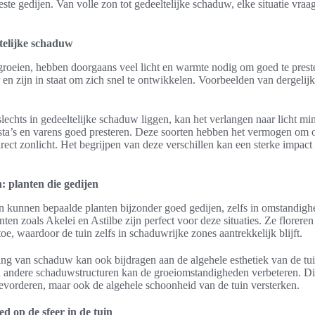
ste gedijen. Van volle zon tot gedeeltelijke schaduw, elke situatie vraa
ltelijke schaduw
 groeien, hebben doorgaans veel licht en warmte nodig om goed te prest
 en zijn in staat om zich snel te ontwikkelen. Voorbeelden van dergelijk
slechts in gedeeltelijke schaduw liggen, kan het verlangen naar licht min
sta’s en varens goed presteren. Deze soorten hebben het vermogen om o
ect zonlicht. Het begrijpen van deze verschillen kan een sterke impac
 planten die gedijen
n kunnen bepaalde planten bijzonder goed gedijen, zelfs in omstandig
en zoals Akelei en Astilbe zijn perfect voor deze situaties. Ze florere
oe, waardoor de tuin zelfs in schaduwrijke zones aantrekkelijk blijft.
g van schaduw kan ook bijdragen aan de algehele esthetiek van de tuin
 andere schaduwstructuren kan de groeiomstandigheden verbeteren. Dit 
evorderen, maar ook de algehele schoonheid van de tuin versterken.
ed op de sfeer in de tuin