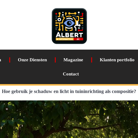
a
Onze Diensten
Magazine
Klanten portfolio
Contact
Hoe gebruik je schaduw en licht in tuininrichting als compositie?