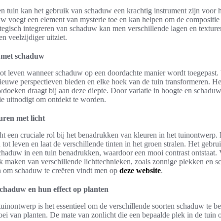
n tuin kan het gebruik van schaduw een krachtig instrument zijn voor h
uw voegt een element van mysterie toe en kan helpen om de compositie 
ategisch integreren van schaduw kan men verschillende lagen en texture
n veelzijdiger uitziet.
e met schaduw
 tot leven wanneer schaduw op een doordachte manier wordt toegepast. 
uwe perspectieven bieden en elke hoek van de tuin transformeren. H
wdoeken draagt bij aan deze diepte. Door variatie in hoogte en schaduw
 uitnodigt om ontdekt te worden.
uren met licht
t een cruciale rol bij het benadrukken van kleuren in het tuinontwerp. H
t leven en laat de verschillende tinten in het groen stralen. Het gebrui
chaduw in een tuin benadrukken, waardoor een mooi contrast ontstaat.
ik maken van verschillende lichttechnieken, zoals zonnige plekken en 
n om schaduw te creëren vindt men op
deze website
.
schaduw en hun effect op planten
tuinontwerp is het essentieel om de verschillende soorten schaduw te b
ei van planten. De mate van zonlicht die een bepaalde plek in de tuin 