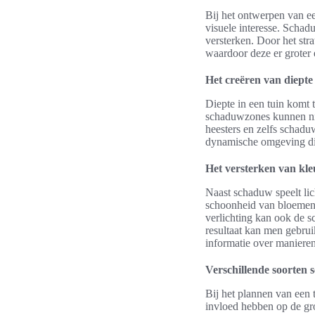
Bij het ontwerpen van ee
visuele interesse. Schad
versterken. Door het str
waardoor deze er groter e
Het creëren van diept
Diepte in een tuin komt
schaduwzones kunnen nie
heesters en zelfs schadu
dynamische omgeving die
Het versterken van kle
Naast schaduw speelt lich
schoonheid van bloemen to
verlichting kan ook de s
resultaat kan men gebru
informatie over maniere
Verschillende soorten 
Bij het plannen van een 
invloed hebben op de gro