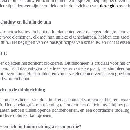
eken om schaduw en licht in tuinen te integreren, helpt bij het creëren
r tips hierover zijn te ontdekken in de inzichten van
deze gids
over h
chaduw en licht in de tuin
 vormen schaduw en licht de fundamenten voor een gezonde groei en vi
e twee elementen, elk met hun unieke eigenschappen, hebben een grote 
uin. Het begrijpen van de basisprincipes van schaduw en licht is essenti
cht?
 objecten het zonlicht blokkeren. Dit fenomeen is cruciaal voor het cr
en. Licht daarentegen is de levensader van elke plant; het stimuleert g
 tot leven komt. Het combineren van deze elementen vereist een goed o
aal worden benut.
cht in de tuininrichting
bij aan de esthetiek van de tuin. Het accentueert vormen en kleuren, wa
dt. Het is belangrijk om rekening te houden met de licht inval bij het p
lanten hebben uiteenlopende lichtbehoeften, en een doordachte indeling 
aar deze optimaal kan groeien.
en licht in tuininrichting als compositie?