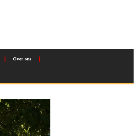
Over ons