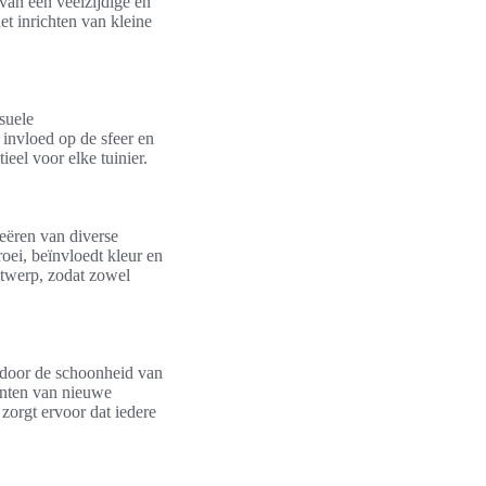
 van een veelzijdige en
et inrichten van kleine
suele
invloed op de sfeer en
eel voor elke tuinier.
eëren van diverse
roei, beïnvloedt kleur en
ntwerp, zodat zowel
ardoor de schoonheid van
lanten van nieuwe
zorgt ervoor dat iedere