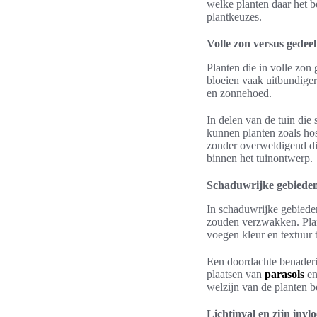
welke planten daar het be
plantkeuzes.
Volle zon versus gedee
Planten die in volle zon
bloeien vaak uitbundiger
en zonnehoed.
In delen van de tuin die 
kunnen planten zoals ho
zonder overweldigend dir
binnen het tuinontwerp.
Schaduwrijke gebieden:
In schaduwrijke gebiede
zouden verzwakken. Plant
voegen kleur en textuur t
Een doordachte benaderin
plaatsen van
parasols
en
welzijn van de planten b
Lichtinval en zijn invlo