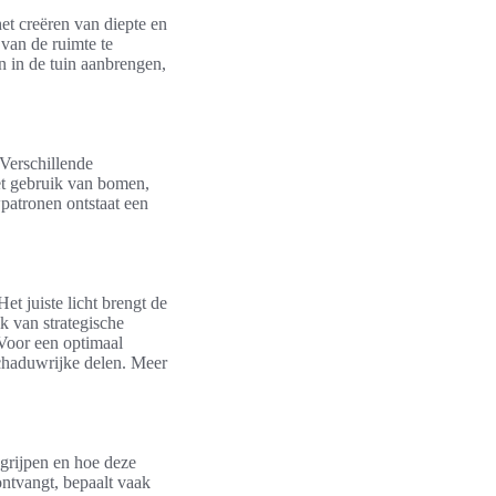
et creëren van diepte en
van de ruimte te
n in de tuin aanbrengen,
Verschillende
et gebruik van bomen,
patronen ontstaat een
et juiste licht brengt de
k van strategische
 Voor een optimaal
schaduwrijke delen. Meer
egrijpen en hoe deze
ontvangt, bepaalt vaak