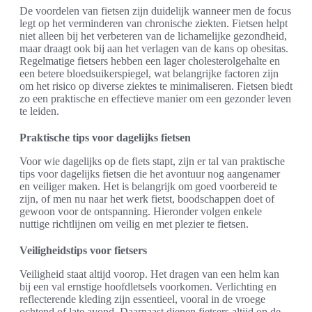
De voordelen van fietsen zijn duidelijk wanneer men de focus
legt op het verminderen van chronische ziekten. Fietsen helpt
niet alleen bij het verbeteren van de lichamelijke gezondheid,
maar draagt ook bij aan het verlagen van de kans op obesitas.
Regelmatige fietsers hebben een lager cholesterolgehalte en
een betere bloedsuikerspiegel, wat belangrijke factoren zijn
om het risico op diverse ziektes te minimaliseren. Fietsen biedt
zo een praktische en effectieve manier om een gezonder leven
te leiden.
Praktische tips voor dagelijks fietsen
Voor wie dagelijks op de fiets stapt, zijn er tal van praktische
tips voor dagelijks fietsen die het avontuur nog aangenamer
en veiliger maken. Het is belangrijk om goed voorbereid te
zijn, of men nu naar het werk fietst, boodschappen doet of
gewoon voor de ontspanning. Hieronder volgen enkele
nuttige richtlijnen om veilig en met plezier te fietsen.
Veiligheidstips voor fietsers
Veiligheid staat altijd voorop. Het dragen van een helm kan
bij een val ernstige hoofdletsels voorkomen. Verlichting en
reflecterende kleding zijn essentieel, vooral in de vroege
ochtend of late avond. Daarnaast dienen fietsers altijd op de