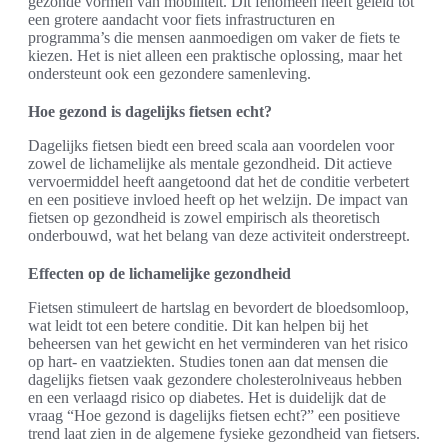
gezonde vormen van mobiliteit. Dit fenomeen heeft geleid tot
een grotere aandacht voor fiets infrastructuren en
programma’s die mensen aanmoedigen om vaker de fiets te
kiezen. Het is niet alleen een praktische oplossing, maar het
ondersteunt ook een gezondere samenleving.
Hoe gezond is dagelijks fietsen echt?
Dagelijks fietsen biedt een breed scala aan voordelen voor
zowel de lichamelijke als mentale gezondheid. Dit actieve
vervoermiddel heeft aangetoond dat het de conditie verbetert
en een positieve invloed heeft op het welzijn. De impact van
fietsen op gezondheid is zowel empirisch als theoretisch
onderbouwd, wat het belang van deze activiteit onderstreept.
Effecten op de lichamelijke gezondheid
Fietsen stimuleert de hartslag en bevordert de bloedsomloop,
wat leidt tot een betere conditie. Dit kan helpen bij het
beheersen van het gewicht en het verminderen van het risico
op hart- en vaatziekten. Studies tonen aan dat mensen die
dagelijks fietsen vaak gezondere cholesterolniveaus hebben
en een verlaagd risico op diabetes. Het is duidelijk dat de
vraag “Hoe gezond is dagelijks fietsen echt?” een positieve
trend laat zien in de algemene fysieke gezondheid van fietsers.