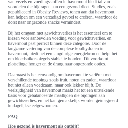
van vezels en voedingsstoffen in havermout biedt tal van
voordelen die bijdragen aan een gezond dieet. Studies, zoals
gepubliceerd in Obesity Reviews, tonen aan dat havermout
kan helpen om een verzadigd gevoel te creëren, waardoor de
dorst naar ongezonde snacks vermindert.
Bij het omgaan met gewichtsverlies is het essentieel om te
kiezen voor aanbevolen voeding voor gewichtsverlies, en
havermout past perfect binnen deze categorie. Door de
langzame vertering van de complexe koolhydraten in
havermout, biedt het een langdurige energiebron en helpt het
om bloedsuikerspiegels stabiel te houden. Dit voorkomt
plotselinge honger en de drang naar ongezonde opties.
Daarnaast is het eenvoudig om havermout te variëren met
verschillende toppings zoals fruit, noten en zaden, waardoor
het niet alleen voedzaam, maar ook lekker blijft. De
veelzijdigheid van havermout maakt het tot een uitstekende
basis voor gebalanceerde maaltijden die bijdragen aan
gewichtsverlies, en het kan gemakkelijk worden geïntegreerd
in dagelijkse eetgewoonten.
FAQ
Hoe gezond is havermout als ontbijt?