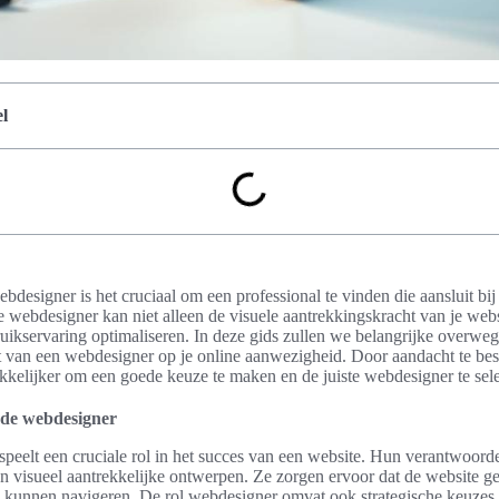
l
bdesigner is het cruciaal om een professional te vinden die aansluit bij
e webdesigner kan niet alleen de visuele aantrekkingskracht van je web
bruikservaring optimaliseren. In deze gids zullen we belangrijke overwe
ct van een webdesigner op je online aanwezigheid. Door aandacht te be
kelijker om een goede keuze te maken en de juiste webdesigner te sele
ede webdesigner
peelt een cruciale rol in het succes van een website. Hun verantwoord
an visueel aantrekkelijke ontwerpen. Ze zorgen ervoor dat de website ge
 kunnen navigeren. De rol webdesigner omvat ook strategische keuzes d