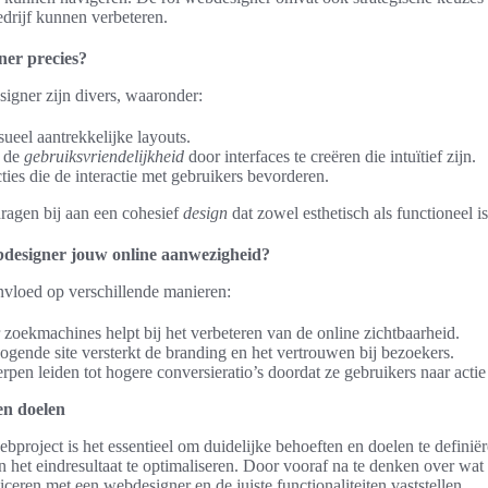
drijf kunnen verbeteren.
ner precies?
igner zijn divers, waaronder:
ueel aantrekkelijke layouts.
n de
gebruiksvriendelijkheid
door interfaces te creëren die intuïtief zijn.
ies die de interactie met gebruikers bevorderen.
agen bij aan een cohesief
design
dat zowel esthetisch als functioneel is
bdesigner jouw online aanwezigheid?
nvloed op verschillende manieren:
 zoekmachines helpt bij het verbeteren van de online zichtbaarheid.
ogende site versterkt de branding en het vertrouwen bij bezoekers.
rpen leiden tot hogere conversieratio’s doordat ze gebruikers naar actie
en doelen
ebproject is het essentieel om duidelijke behoeften en doelen te definië
en het eindresultaat te optimaliseren. Door vooraf na te denken over wa
eren met een webdesigner en de juiste functionaliteiten vaststellen.