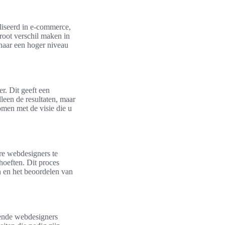
aliseerd in e-commerce,
root verschil maken in
naar een hoger niveau
er. Dit geeft een
lleen de resultaten, maar
omen met de visie die u
ere webdesigners te
hoeften. Dit proces
en en het beoordelen van
lende webdesigners