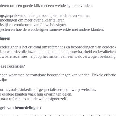
anieren om een goede klik met een webdesigner te vinden:
gsgesprekken om de. persoonlijke match te verkennen.
tmoetingen om meer over elkaar te leren.
kstijl en voorkeuren van de webdesigner.
ojecten en hoe de webdesigner samenwerkte met andere klanten.
lingen
ebdesigner is het cruciaal om referenties en beoordelingen van eerdere 
kan waardevolle inzichten bieden in de betrouwbaarheid en kwaliteite
ouwbare recensies helpt bij het maken van een weloverwogen beslissing
are recensies?
ronnen waar men betrouwbare beoordelingen kan vinden. Enkele effect
zijn:
forms zoals LinkedIn of gespecialiseerde ontwerp-websites.
r eerdere klanten vaak hun ervaringen delen.
 naar referenties aan de webdesigner zelf.
egels van beoordelingen?