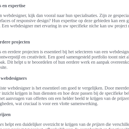
s en expertise
 webdesigner, kijk dan vooral naar hun specialisaties. Zijn ze gespeci
erfaces of responsive design? Hun expertise op deze gebieden kan een g
 Een webdesigner met ervaring in uw specifieke niche kan uw project 
erdere projecten
s en eerdere projecten is essentieel bij het selecteren van een webdesign
ntwerpstijl en creativiteit. Een goed samengesteld portfolio toont niet a
npak. Dit helpt u te beoordelen of hun eerdere werk en aanpak overeenk
ite.
e webdesigners
uiste webdesigner is het essentieel om goed te vergelijken. Door meerd
 inzicht krijgen in hun diensten en hoe deze passen bij de specifieke be
 het aanvragen van offertes om een helder beeld te krijgen van de prijz
heden, wat cruciaal is voor een vlotte samenwerking.
rijzen
tes
helpt een duidelijker overzicht te krijgen van de
prijzen
die verschil