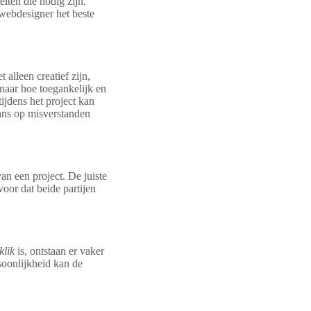
eiten die nodig zijn.
webdesigner het beste
alleen creatief zijn,
naar hoe toegankelijk en
ijdens het project kan
kans op misverstanden
an een project. De juiste
voor dat beide partijen
klik
is, ontstaan er vaker
soonlijkheid kan de