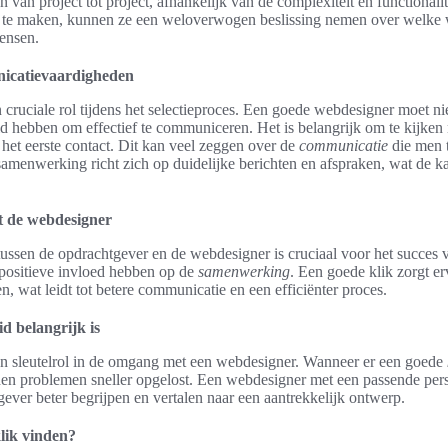
n van project tot project, afhankelijk van de complexiteit en functionalit
n te maken, kunnen ze een weloverwogen beslissing nemen over welke 
ensen.
icatievaardigheden
ruciale rol tijdens het selectieproces. Een goede webdesigner moet niet 
 hebben om effectief te communiceren. Het is belangrijk om te kijken 
s het eerste contact. Dit kan veel zeggen over de
communicatie
die men t
amenwerking richt zich op duidelijke berichten en afspraken, wat de 
t de webdesigner
ussen de opdrachtgever en de webdesigner is cruciaal voor het succes v
positieve invloed hebben op de
samenwerking
. Een goede klik zorgt er
, wat leidt tot betere communicatie en een efficiënter proces.
d belangrijk is
een sleutelrol in de omgang met een webdesigner. Wanneer er een goede
den problemen sneller opgelost. Een webdesigner met een passende per
ver beter begrijpen en vertalen naar een aantrekkelijk ontwerp.
lik vinden?