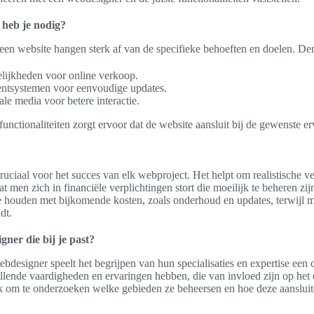
 heb je nodig?
 een website hangen sterk af van de specifieke behoeften en doelen. De
ijkheden voor online verkoop.
tsystemen voor eenvoudige updates.
ale media voor betere interactie.
functionaliteiten zorgt ervoor dat de website aansluit bij de gewenste e
cruciaal voor het succes van elk webproject. Het helpt om realistische v
men zich in financiële verplichtingen stort die moeilijk te beheren zijn
 houden met bijkomende kosten, zoals onderhoud en updates, terwijl 
dt.
gner die bij je past?
bdesigner speelt het begrijpen van hun specialisaties en expertise een c
lende vaardigheden en ervaringen hebben, die van invloed zijn op het 
jk om te onderzoeken welke gebieden ze beheersen en hoe deze aansluit