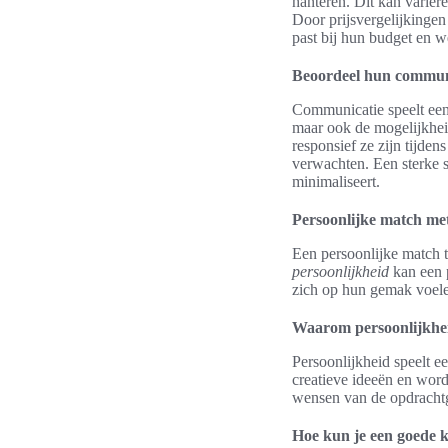
hanteren. Dit kan variëre
Door prijsvergelijkinge
past bij hun budget en w
Beoordeel hun commun
Communicatie speelt een c
maar ook de mogelijkheid
responsief ze zijn tijden
verwachten. Een sterke s
minimaliseert.
Persoonlijke match me
Een persoonlijke match t
persoonlijkheid
kan een 
zich op hun gemak voelen
Waarom persoonlijkhei
Persoonlijkheid speelt 
creatieve ideeën en wor
wensen van de opdrachtge
Hoe kun je een goede k