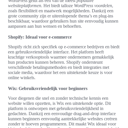
WordPress geldt als een van de meest
populaire
websiteplatformen
. Het biedt talloze
WordPress voordelen
,
zoals flexibiliteit en maatwerk mogelijkheden. Dankzij een
grote community zijn er uiteenlopende thema’s en plug-ins
beschikbaar, waardoor gebruikers hun site eenvoudig kunnen
aanpassen aan hun wensen en behoeften.
Shopify: Ideaal voor e-commerce
Shopify richt zich specifiek op e-commerce bedrijven en biedt
een gebruiksvriendelijke interface. Het platform heeft
krachtige verkooptools waarmee ondernemers gemakkelijk
hun producten kunnen beheren. Shopify ondersteunt
verschillende betalingsmethoden en biedt integraties met
sociale media, waardoor het een uitstekende keuze is voor
online winkels.
Wix: Gebruiksvriendelijk voor beginners
Voor diegenen die snel en zonder technische kennis een
website willen opzetten, is Wix een uitstekende optie. Dit
platform is ontworpen met gebruiksvriendelijkheid in
gedachten. Dankzij een eenvoudige drag-and-drop interface
kunnen beginners eenvoudig aantrekkelijke websites creëren
zonder te hoeven programmeren. Dit maakt Wix ideaal voor