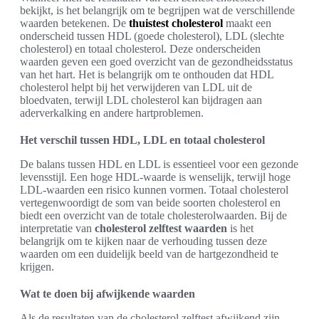
bekijkt, is het belangrijk om te begrijpen wat de verschillende
waarden betekenen. De
thuistest cholesterol
maakt een
onderscheid tussen HDL (goede cholesterol), LDL (slechte
cholesterol) en totaal cholesterol. Deze onderscheiden
waarden geven een goed overzicht van de gezondheidsstatus
van het hart. Het is belangrijk om te onthouden dat HDL
cholesterol helpt bij het verwijderen van LDL uit de
bloedvaten, terwijl LDL cholesterol kan bijdragen aan
aderverkalking en andere hartproblemen.
Het verschil tussen HDL, LDL en totaal cholesterol
De balans tussen HDL en LDL is essentieel voor een gezonde
levensstijl. Een hoge HDL-waarde is wenselijk, terwijl hoge
LDL-waarden een risico kunnen vormen. Totaal cholesterol
vertegenwoordigt de som van beide soorten cholesterol en
biedt een overzicht van de totale cholesterolwaarden. Bij de
interpretatie van
cholesterol zelftest waarden
is het
belangrijk om te kijken naar de verhouding tussen deze
waarden om een duidelijk beeld van de hartgezondheid te
krijgen.
Wat te doen bij afwijkende waarden
Als de resultaten van de cholesterol zelftest afwijkend zijn,