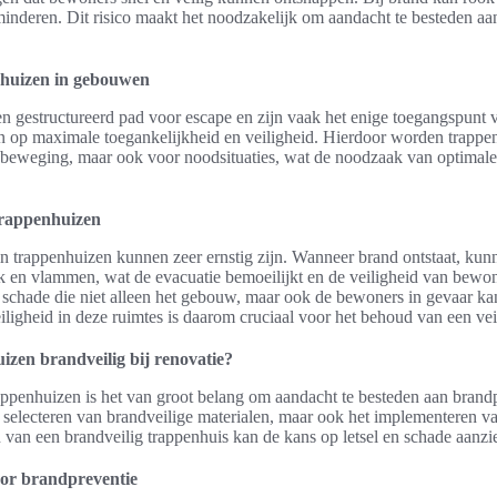
rminderen. Dit risico maakt het noodzakelijk om aandacht te besteden aa
nhuizen in gebouwen
n gestructureerd pad voor escape en zijn vaak het enige toegangspunt 
n op maximale toegankelijkheid en veiligheid. Hierdoor worden trappen
e beweging, maar ook voor noodsituaties, wat de noodzaak van optimale
trappenhuizen
n trappenhuizen kunnen zeer ernstig zijn. Wanneer brand ontstaat, kun
 en vlammen, wat de evacuatie bemoeilijkt en de veiligheid van bewone
le schade die niet alleen het gebouw, maar ook de bewoners in gevaar k
igheid in deze ruimtes is daarom cruciaal voor het behoud van een ve
zen brandveilig bij renovatie?
appenhuizen is het van groot belang om aandacht te besteden aan brand
et selecteren van brandveilige materialen, maar ook het implementeren va
 van een brandveilig trappenhuis kan de kans op letsel en schade aanzi
oor brandpreventie