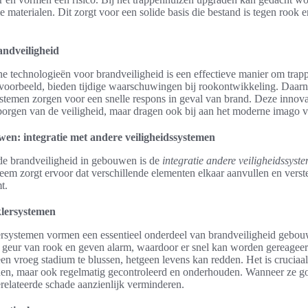
 materialen. Dit zorgt voor een solide basis die bestand is tegen rook e
andveiligheid
e technologieën voor brandveiligheid is een effectieve manier om trapp
voorbeeld, bieden tijdige waarschuwingen bij rookontwikkeling. Daar
stemen zorgen voor een snelle respons in geval van brand. Deze innovati
rborgen van de veiligheid, maar dragen ook bij aan het moderne imago 
en: integratie met andere veiligheidssystemen
de brandveiligheid in gebouwen is de
integratie andere veiligheidssyst
em zorgt ervoor dat verschillende elementen elkaar aanvullen en verst
t.
lersystemen
ersystemen vormen een essentieel onderdeel van brandveiligheid gebo
e geur van rook en geven alarm, waardoor er snel kan worden gereageerd
en vroeg stadium te blussen, hetgeen levens kan redden. Het is cruciaal
rden, maar ook regelmatig gecontroleerd en onderhouden. Wanneer ze go
relateerde schade aanzienlijk verminderen.