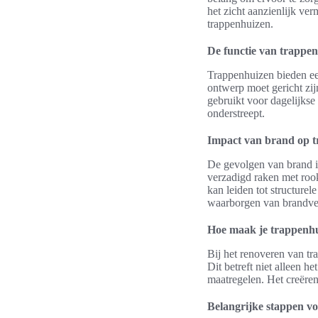
het zicht aanzienlijk ve
trappenhuizen.
De functie van trappe
Trappenhuizen bieden ee
ontwerp moet gericht zij
gebruikt voor dagelijks
onderstreept.
Impact van brand op 
De gevolgen van brand i
verzadigd raken met rook
kan leiden tot structure
waarborgen van brandveil
Hoe maak je trappenhui
Bij het renoveren van tr
Dit betreft niet alleen h
maatregelen. Het creëren
Belangrijke stappen v