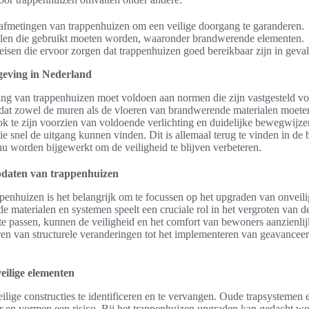
 afmetingen van trappenhuizen om een veilige doorgang te garanderen.
alen die gebruikt moeten worden, waaronder brandwerende elementen.
isen die ervoor zorgen dat trappenhuizen goed bereikbaar zijn in geva
geving in Nederland
ing van trappenhuizen moet voldoen aan normen die zijn vastgesteld vo
dat zowel de muren als de vloeren van brandwerende materialen moete
k te zijn voorzien van voldoende verlichting en duidelijke bewegwijze
ie snel de uitgang kunnen vinden. Dit is allemaal terug te vinden in de
nu worden bijgewerkt om de veiligheid te blijven verbeteren.
updaten van trappenhuizen
ppenhuizen is het belangrijk om te focussen op het upgraden van onveil
 materialen en systemen speelt een cruciale rol in het vergroten van d
te passen, kunnen de veiligheid en het comfort van bewoners aanzienli
ren van structurele veranderingen tot het implementeren van geavancee
eilige elementen
eilige constructies te identificeren en te vervangen. Oude trapsystemen 
r en vormen een risico. Bij het trappenhuizen upgraden kan gedacht wo