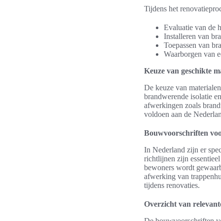
Tijdens het renovatiepro
Evaluatie van de h
Installeren van b
Toepassen van br
Waarborgen van ee
Keuze van geschikte m
De keuze van materialen 
brandwerende isolatie en
afwerkingen zoals brandw
voldoen aan de Nederlan
Bouwvoorschriften voo
In Nederland zijn er spe
richtlijnen zijn essenti
bewoners wordt gewaarbor
afwerking van trappenhui
tijdens renovaties.
Overzicht van relevante
De bouwvoorschriften vo