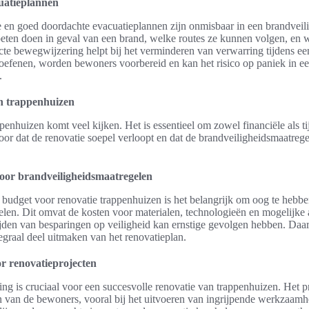
uatieplannen
 en goed doordachte evacuatieplannen zijn onmisbaar in een brandvei
ten doen in geval van een brand, welke routes ze kunnen volgen, en 
cte bewegwijzering helpt bij het verminderen van verwarring tijdens ee
 oefenen, worden bewoners voorbereid en kan het risico op paniek in ee
.
an trappenhuizen
penhuizen komt veel kijken. Het is essentieel om zowel financiële als t
voor dat de renovatie soepel verloopt en dat de brandveiligheidsmaatreg
or brandveiligheidsmaatregelen
n budget voor renovatie trappenhuizen is het belangrijk om oog te hebb
elen. Dit omvat de kosten voor materialen, technologieën en mogelijke
mijden van besparingen op veiligheid kan ernstige gevolgen hebben. Da
graal deel uitmaken van het renovatieplan.
or renovatieprojecten
ing is cruciaal voor een succesvolle renovatie van trappenhuizen. Het p
 van de bewoners, vooral bij het uitvoeren van ingrijpende werkzaa