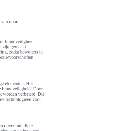
l van nood.
or brandveiligheid
n zijn gemaakt.
ring, zodat bewoners in
 bouwvoorschriften
ige elementen. Het
e brandveiligheid. Door
jk worden verbeterd. Die
rde technologieën voor
en onveranderlijke
rden aan de inzet van