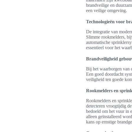
brandveilige en duurzame
een veilige omgeving.
Technologieën voor br
De integratie van modern
Slimme rookmelders, bij
automatische sprinklersy
essentieel voor het waa
Brandveiligheid gebouw
Bij het waarborgen van 
Een goed doordacht syste
veiligheid ten goede kom
Rookmelders en sprink
Rookmelders en sprinkl
detecteren vroegtijdig d
bedoeld om het vuur in e
alleen geïnstalleerd wo
kans op ernstige brandge