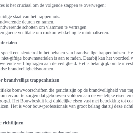
ces is het cruciaal om de volgende stappen te overwegen:
uidige staat van het trappenhuis.
randwerende deuren en ramen.
andwerende schotten om vlammen te vertragen.
n goede ventilatie om rookontwikkeling te minimaliseren.
aterialen
speelt een sleutelrol in het behalen van brandveilige trappenhuizen. H
 niet-giftige bouwmaterialen is aan te raden. Daarbij kan het voordeel
erende verf bijdragen aan de veiligheid. Het is belangrijk om te invest
dse brandveiligheidsnormen.
r brandveilige trappenhuizen
cifieke bouwvoorschriften die gericht zijn op de brandveiligheid van t
eel om ervoor te zorgen dat gebouwen voldoen aan de wettelijke eisen en 
gd. Het Bouwbesluit legt duidelijke eisen vast met betrekking tot con
zen. Het is voor bouwprofessionals van groot belang dat zij deze richt
 richtlijnen
or trappenhuizen omvatten onder andere: