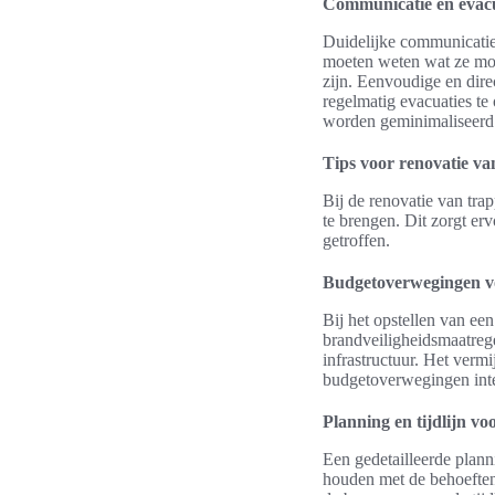
Communicatie en evac
Duidelijke communicatie
moeten weten wat ze moe
zijn. Eenvoudige en dire
regelmatig evacuaties te
worden geminimaliseerd
Tips voor renovatie v
Bij de renovatie van trap
te brengen. Dit zorgt er
getroffen.
Budgetoverwegingen vo
Bij het opstellen van ee
brandveiligheidsmaatreg
infrastructuur. Het ver
budgetoverwegingen inte
Planning en tijdlijn vo
Een gedetailleerde plann
houden met de behoeften