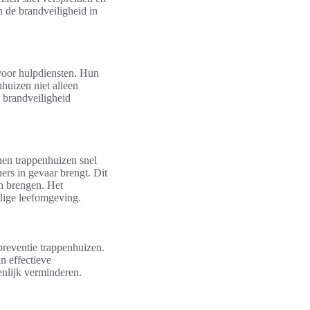
n de brandveiligheid in
voor hulpdiensten. Hun
huizen niet alleen
 brandveiligheid
nen trappenhuizen snel
rs in gevaar brengt. Dit
an brengen. Het
ilige leefomgeving.
preventie trappenhuizen.
n effectieve
enlijk verminderen.