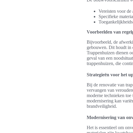
Vereisten voor de
Specifieke materi
Toegankelijkheidse
Voorbeelden van regel
Bijvoorbeeld, de afwerk
gebouwen. Dit houdt in 
Trappenhuizen dienen oo
geval van een noodsituat
trappenhuizen, die conti
Strategieën voor het 
Bij de renovatie van tra
vervangen van verouderde
moderne technieken toe 
modernisering kan varië
brandveiligheid.
Modernisering van onv
Het is essentieel om onv
materialen zijn kwetsbaa