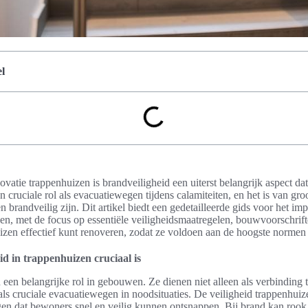
l
ovatie trappenhuizen is brandveiligheid een uiterst belangrijk aspect da
 cruciale rol als evacuatiewegen tijdens calamiteiten, en het is van gro
n brandveilig zijn. Dit artikel biedt een gedetailleerde gids voor het i
en, met de focus op essentiële veiligheidsmaatregelen, bouwvoorschrifte
zen effectief kunt renoveren, zodat ze voldoen aan de hoogste normen
 in trappenhuizen cruciaal is
een belangrijke rol in gebouwen. Ze dienen niet alleen als verbinding 
ls cruciale evacuatiewegen in noodsituaties. De veiligheid trappenhuize
en dat bewoners snel en veilig kunnen ontsnappen. Bij brand kan rook 