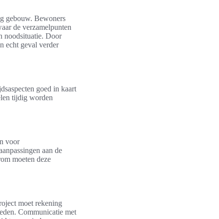
lig gebouw. Bewoners
waar de verzamelpunten
n noodsituatie. Door
n echt geval verder
ijdsaspecten goed in kaart
elen tijdig worden
en voor
 aanpassingen aan de
arom moeten deze
roject moet rekening
mheden. Communicatie met