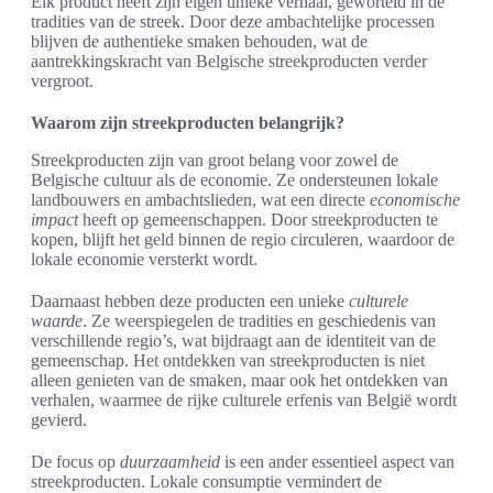
Elk product heeft zijn eigen unieke verhaal, geworteld in de
tradities van de streek. Door deze ambachtelijke processen
blijven de authentieke smaken behouden, wat de
aantrekkingskracht van Belgische streekproducten verder
vergroot.
Waarom zijn streekproducten belangrijk?
Streekproducten zijn van groot belang voor zowel de
Belgische cultuur als de economie. Ze ondersteunen lokale
landbouwers en ambachtslieden, wat een directe
economische
impact
heeft op gemeenschappen. Door streekproducten te
kopen, blijft het geld binnen de regio circuleren, waardoor de
lokale economie versterkt wordt.
Daarnaast hebben deze producten een unieke
culturele
waarde
. Ze weerspiegelen de tradities en geschiedenis van
verschillende regio’s, wat bijdraagt aan de identiteit van de
gemeenschap. Het ontdekken van streekproducten is niet
alleen genieten van de smaken, maar ook het ontdekken van
verhalen, waarmee de rijke culturele erfenis van België wordt
gevierd.
De focus op
duurzaamheid
is een ander essentieel aspect van
streekproducten. Lokale consumptie vermindert de