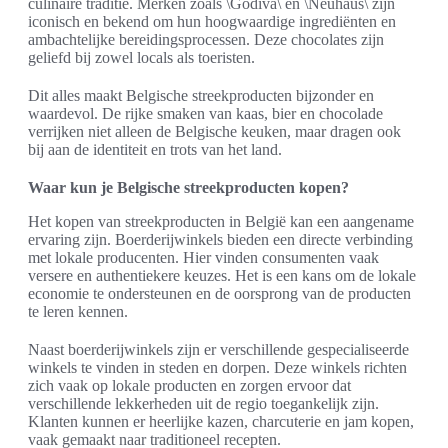
culinaire traditie. Merken zoals \Godiva\ en \Neuhaus\ zijn
iconisch en bekend om hun hoogwaardige ingrediënten en
ambachtelijke bereidingsprocessen. Deze chocolates zijn
geliefd bij zowel locals als toeristen.
Dit alles maakt Belgische streekproducten bijzonder en
waardevol. De rijke smaken van kaas, bier en chocolade
verrijken niet alleen de Belgische keuken, maar dragen ook
bij aan de identiteit en trots van het land.
Waar kun je Belgische streekproducten kopen?
Het kopen van streekproducten in België kan een aangename
ervaring zijn. Boerderijwinkels bieden een directe verbinding
met lokale producenten. Hier vinden consumenten vaak
versere en authentiekere keuzes. Het is een kans om de lokale
economie te ondersteunen en de oorsprong van de producten
te leren kennen.
Naast boerderijwinkels zijn er verschillende gespecialiseerde
winkels te vinden in steden en dorpen. Deze winkels richten
zich vaak op lokale producten en zorgen ervoor dat
verschillende lekkerheden uit de regio toegankelijk zijn.
Klanten kunnen er heerlijke kazen, charcuterie en jam kopen,
vaak gemaakt naar traditioneel recepten.