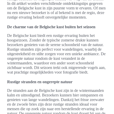
In dit artikel worden verschillende ontdekkingstips gegeven
om de Belgische kust in zijn puurste vorm te ervaren. Of men
nu een nieuwe bezoeker is of al bekend is met de regio, deze
rustige ervaring belooft onvergetelijke momenten.
De charme van de Belgische kust buiten het seizoen
De Belgische kust biedt een rustige ervaring buiten het
hoogseizoen. Zonder de typische zomerse drukte kunnen
bezoekers genieten van de serene schoonheid van de natuur.
Rustige stranden zijn perfect voor wandelingen, waarbij de
uitgestrektheid en stilte zorgen voor een unieke ambiance. De
ongerepte natuur rondom de kust verandert in de
wintermaanden, waardoor een ander soort schoonheid
zichtbaar wordt. Dit seizoen trekt ook migrerende vogels aan,
wat prachtige mogelijkheden voor fotografie biedt.
Rustige stranden en ongerepte natuur
De stranden aan de Belgische kust zijn in de wintermaanden
kalm en uitnodigend. Bezoekers kunnen hier ontspannen en
genieten van lange wandelingen. Dankzij het frisse zeewater
en de zwoele bries zijn deze rustige stranden ideaal voor
mensen die op zoek zijn naar een herstellende ervaring in de
natuur. De ongerepte natuur rondom de kust draagt bij aan de