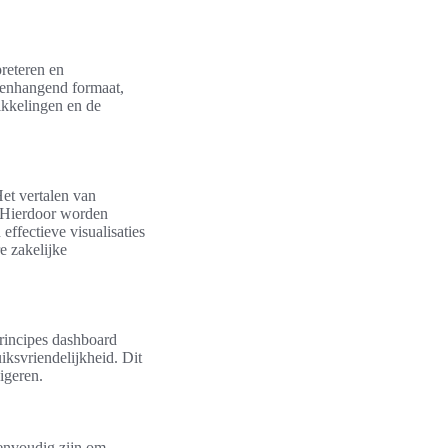
reteren en
menhangend formaat,
ikkelingen en de
Het vertalen van
. Hierdoor worden
effectieve visualisaties
e zakelijke
principes dashboard
uiksvriendelijkheid. Dit
igeren.
eenvoudig zijn om