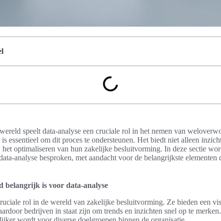
l
wereld speelt data-analyse een cruciale rol in het nemen van weloverw
s essentieel om dit proces te ondersteunen. Het biedt niet alleen inzic
ij het optimaliseren van hun zakelijke besluitvorming. In deze sectie 
ta-analyse besproken, met aandacht voor de belangrijkste elementen di
belangrijk is voor data-analyse
uciale rol in de wereld van zakelijke besluitvorming. Ze bieden een vi
rdoor bedrijven in staat zijn om trends en inzichten snel op te merken.
lijker wordt voor diverse doelgroepen binnen de organisatie.