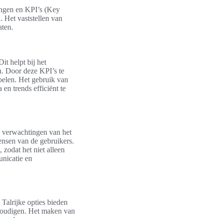
lingen en KPI’s (Key
. Het vaststellen van
aten.
it helpt bij het
n. Door deze KPI’s te
doelen. Het gebruik van
en trends efficiënt te
n verwachtingen van het
ensen van de gebruikers.
zodat het niet alleen
unicatie en
 Talrijke opties bieden
nvoudigen. Het maken van