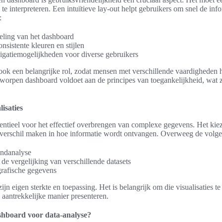
te interpreteren. Een intuïtieve lay-out helpt gebruikers om snel de info
:
deling van het dashboard
nsistente kleuren en stijlen
igatiemogelijkheden voor diverse gebruikers
 ook een belangrijke rol, zodat mensen met verschillende vaardigheden
worpen dashboard voldoet aan de principes van toegankelijkheid, wat z
lisaties
ssentieel voor het effectief overbrengen van complexe gegevens. Het kiez
t verschil maken in hoe informatie wordt ontvangen. Overweeg de volgen
endanalyse
e vergelijking van verschillende datasets
rafische gegevens
ijn eigen sterkte en toepassing. Het is belangrijk om die visualisaties te
n aantrekkelijke manier presenteren.
shboard voor data-analyse?