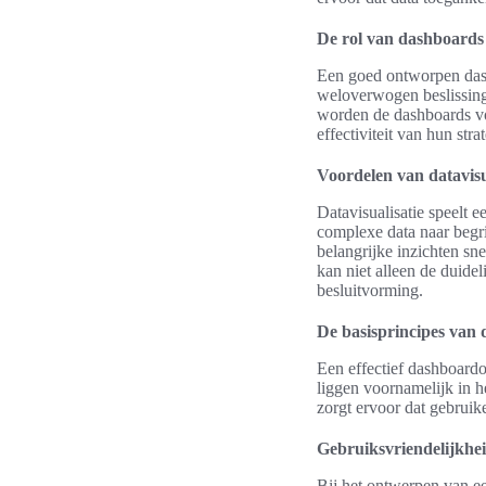
De rol van dashboards 
Een goed ontworpen dash
weloverwogen beslissing
worden de dashboards vo
effectiviteit van hun str
Voordelen van datavisu
Datavisualisatie speelt 
complexe data naar begri
belangrijke inzichten sn
kan niet alleen de duide
besluitvorming.
De basisprincipes van
Een effectief dashboardo
liggen voornamelijk in he
zorgt ervoor dat gebruik
Gebruiksvriendelijkhei
Bij het ontwerpen van ee