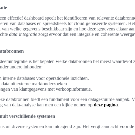
atie
een effectief dashboard speelt het identificeren van relevante databronn
ëren van databases en spreadsheets tot cloud-gebaseerde systemen. Het
n van welke gegevens beschikbaar zijn en hoe deze gegevens elkaar aan
achte
data-integratie
zorgt ervoor dat een integrale en coherente weergav
 databronnen
ysteemintegratie is het bepalen welke databronnen het meest waardevol z
onder andere inhouden:
 interne databases voor operationele inzichten.
 data uit externe marktonderzoeken.
engen van klantgegevens met verkoopinformatie.
eze databronnen biedt een fundament voor een datagestuurde aanpak. Vo
ang van data-analyse kan men een kijkje nemen op
deze pagina
.
nuit verschillende systemen
ns uit diverse systemen kan uitdagend zijn. Het vergt aandacht voor de