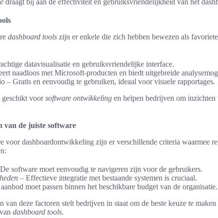
ie
draagt bij aan de effectiviteit en gebruiksvriendelijkheid van het dash
ools
are
dashboard tools
zijn er enkele die zich hebben bewezen als favoriete
achtige datavisualisatie en gebruiksvriendelijke interface.
eert naadloos met Microsoft-producten en biedt uitgebreide analysemog
 – Gratis en eenvoudig te gebruiken, ideaal voor visuele rapportages.
e geschikt voor
software ontwikkeling
en helpen bedrijven om inzichten t
n van de juiste software
re voor dashboardontwikkeling zijn er verschillende criteria waarmee 
n:
De software moet eenvoudig te navigeren zijn voor de gebruikers.
kheden
– Effectieve integratie met bestaande systemen is cruciaal.
aanbod moet passen binnen het beschikbare budget van de organisatie.
van deze factoren stelt bedrijven in staat om de beste keuze te maken
 van
dashboard tools
.