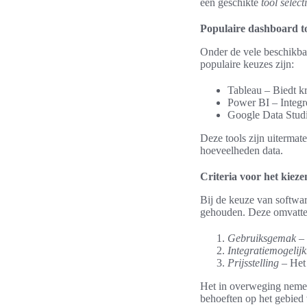
een geschikte
tool select
Populaire dashboard t
Onder de vele beschikb
populaire keuzes zijn:
Tableau – Biedt kr
Power BI – Integr
Google Data Studio
Deze tools zijn uitermat
hoeveelheden data.
Criteria voor het kieze
Bij de keuze van softwa
gehouden. Deze omvatte
Gebruiksgemak
– 
Integratiemogelij
Prijsstelling
– Het 
Het in overweging nemen 
behoeften op het gebied