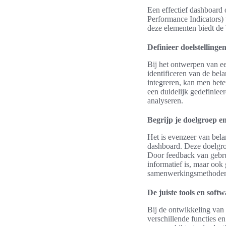
Een effectief dashboard 
Performance Indicators) 
deze elementen biedt de 
Definieer doelstellinge
Bij het ontwerpen van een
identificeren van de bel
integreren, kan men bete
een duidelijk gedefiniee
analyseren.
Begrijp je doelgroep e
Het is evenzeer van bela
dashboard. Deze doelgroe
Door feedback van gebrui
informatief is, maar ook 
samenwerkingsmethoden te
De juiste tools en sof
Bij de ontwikkeling van d
verschillende functies e