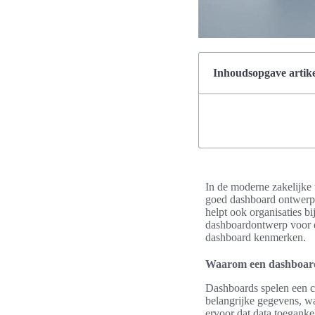
Inhoudsopgave artike
In de moderne zakelijke 
goed dashboard ontwerp i
helpt ook organisaties b
dashboardontwerp voor da
dashboard kenmerken.
Waarom een dashboard 
Dashboards spelen een cr
belangrijke gegevens, waa
ervoor dat data toeganke