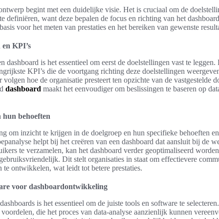
ontwerp begint met een duidelijke visie. Het is cruciaal om de doelstel
te definiëren, want deze bepalen de focus en richting van het dashboard
basis voor het meten van prestaties en het bereiken van gewenste result
n en KPI’s
 dashboard is het essentieel om eerst de doelstellingen vast te leggen. D
angrijkste KPI’s die de voortgang richting deze doelstellingen weergeve
r volgen hoe de organisatie presteert ten opzichte van de vastgestelde 
rd
dashboard
maakt het eenvoudiger om beslissingen te baseren op data 
n hun behoeften
ng om inzicht te krijgen in de doelgroep en hun specifieke behoeften e
panalyse helpt bij het creëren van een dashboard dat aansluit bij de w
kers te verzamelen, kan het dashboard verder geoptimaliseerd worden, 
gebruiksvriendelijk. Dit stelt organisaties in staat om effectievere comm
 ontwikkelen, wat leidt tot betere prestaties.
tware voor dashboardontwikkeling
ashboards is het essentieel om de juiste tools en software te selecteren.
n voordelen, die het proces van data-analyse aanzienlijk kunnen veree