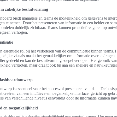
in zakelijke besluitvorming
board biedt managers en teams de mogelijkheid om gegevens te interp
en te nemen. Door het presenteren van informatie in een helder en sa
ordelen duidelijk zichtbaar. Teams kunnen proactief reageren op ontw
ategieën verhogen.
alisatie
een essentiële rol bij het verbeteren van de communicatie binnen teams. 
jpelijke visuals maakt het gemakkelijker om informatie over te dragen
eller gedeeld en kan de besluitvorming soepel verlopen. Het gebruik van 
lijkheid vergroten, maar draagt ook bij aan een snellere en nauwkeuriger
 dashboardontwerp
ntwerp is essentieel voor het succesvol presenteren van data. De basis
t creëren van een intuïtieve en toegankelijke interface, gericht op gebr
ers van verschillende niveaus eenvoudig door de informatie kunnen nav
d en toegankelijkheid
n dashboard is gebruiksvriendelijkheid een cruciaal aspect. Het moet 