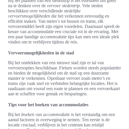
Bij het plannen van een stedentrip is het essentieel om goed
na te denken over de
vervoer stedentrip
. Vele steden
beschikken over verschillende
stedelijke
vervoersmogelijkheden
die het verkennen eenvoudig en
efficiënt maken. Van metro’s tot bussen en trams, elk
vervoermiddel heeft zijn eigen voordelen. Daarnaast speelt de
keuze van accommodatie een cruciale rol in de ervaring. Met
een paar handige
accommodatie tips
kan men een ideale plek
vinden om te verblijven tijdens de reis.
Vervoersmogelijkheden in de stad
Bij het ontdekken van een nieuwe stad zijn er tal van
vervoersopties beschikbaar. Fietsen worden steeds populairder
en bieden de mogelijkheid om de stad op een duurzame
manier te verkennen. Openbaar vervoer zoals metro’s en
trams zijn vaak snel en verbinden belangrijke locaties. Het is
raadzaam om vooraf een route te plannen en een vervoerkaart
aan te schaffen voor gemak en besparingen.
Tips voor het boeken van accommodaties
Bij het
boeken van accommodatie
is het verstandig om een
aantal factoren in overweging te nemen. Ten eerste is de
locatie cruciaal; verblijven in het centrum kan reistijd