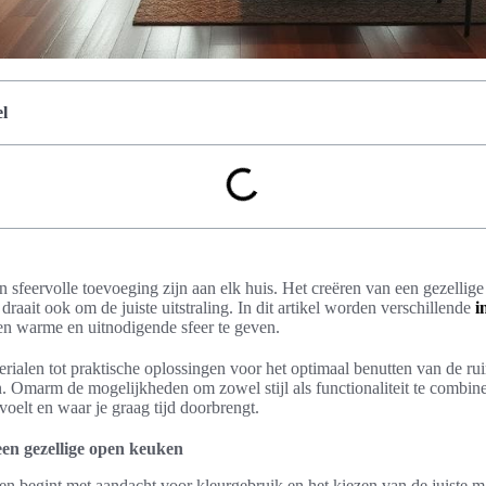
l
sfeervolle toevoeging zijn aan elk huis. Het creëren van een gezellig
t draait ook om de juiste uitstraling. In dit artikel worden verschillende
i
n warme en uitnodigende sfeer te geven.
rialen tot praktische oplossingen voor het optimaal benutten van de ruim
. Omarm de mogelijkheden om zowel stijl als functionaliteit te combine
 voelt en waar je graag tijd doorbrengt.
een gezellige open keuken
n begint met aandacht voor kleurgebruik en het kiezen van de juiste m