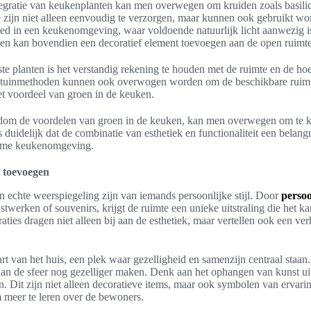
tegratie van keukenplanten kan men overwegen om kruiden zoals basilic
 zijn niet alleen eenvoudig te verzorgen, maar kunnen ook gebruikt wo
oed in een keukenomgeving, waar voldoende natuurlijk licht aanwezig i
ten kan bovendien een decoratief element toevoegen aan de open ruimte
ste planten is het verstandig rekening te houden met de ruimte en de ho
le tuinmethoden kunnen ook overwogen worden om de beschikbare ruimte
et voordeel van groen in de keuken.
ndom de voordelen van groen in de keuken, kan men overwegen om te k
 duidelijk dat de combinatie van esthetiek en functionaliteit een belangri
name keukenomgeving.
n toevoegen
 echte weerspiegeling zijn van iemands persoonlijke stijl. Door
persoo
nstwerken of souvenirs, krijgt de ruimte een unieke uitstraling die het 
ties dragen niet alleen bij aan de esthetiek, maar vertellen ook een verh
rt van het huis, een plek waar gezelligheid en samenzijn centraal staa
an de sfeer nog gezelliger maken. Denk aan het ophangen van kunst uit
. Dit zijn niet alleen decoratieve items, maar ook symbolen van ervar
 meer te leren over de bewoners.