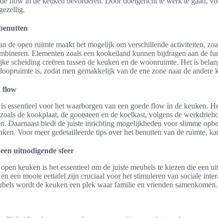
 de flow in de keuken bevorderen. Door doelgericht te werk te gaan, voe
gezellig.
benutten
van de open ruimte maakt het mogelijk om verschillende activiteiten, zoa
mbineren. Elementen zoals een kookeiland kunnen bijdragen aan de func
rlijke scheiding creëren tussen de keuken en de woonruimte. Het is belan
 loopruimte is, zodat men gemakkelijk van de ene zone naar de andere
n flow
 is essentieel voor het waarborgen van een goede flow in de keuken. He
 zoals de kookplaat, de gootsteen en de koelkast, volgens de werkdrieh
jnen. Daarnaast biedt de juiste inrichting mogelijkheden voor slimme opb
anken. Voor meer gedetailleerde tips over het benutten van de ruimte, k
 een uitnodigende sfeer
 open keuken is het essentieel om de juiste meubels te kiezen die een ui
en een mooie eettafel zijn cruciaal voor het stimuleren van sociale inte
ubels wordt de keuken een plek waar familie en vrienden samenkomen.