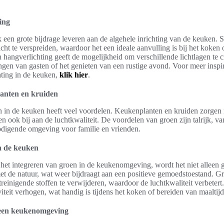
ing
 een grote bijdrage leveren aan de algehele inrichting van de keuken.
ht te verspreiden, waardoor het een ideale aanvulling is bij het koken 
hangverlichting geeft de mogelijkheid om verschillende lichtlagen te c
angen van gasten of het genieten van een rustige avond. Voor meer inspir
hting in de keuken,
klik hier
.
lanten en kruiden
 in de keuken heeft veel voordelen. Keukenplanten en kruiden zorgen n
agen ook bij aan de luchtkwaliteit. De voordelen van groen zijn talrijk, va
nodigende omgeving voor familie en vrienden.
n de keuken
et integreren van groen in de keukenomgeving, wordt het niet alleen ge
et de natuur, wat weer bijdraagt aan een positieve gemoedstoestand. G
treinigende stoffen te verwijderen, waardoor de luchtkwaliteit verbeter
iteit verhogen, wat handig is tijdens het koken of bereiden van maaltij
 een keukenomgeving