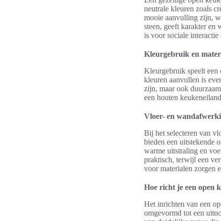
neutrale kleuren zoals c
mooie aanvulling zijn, w
steen, geeft karakter en
is voor sociale interacti
Kleurgebruik en mater
Kleurgebruik speelt een 
kleuren aanvullen is even
zijn, maar ook duurzaam
een houten keukeneiland
Vloer- en wandafwerk
Bij het selecteren van vl
bieden een uitstekende 
warme uitstraling en vo
praktisch, terwijl een ve
voor materialen zorgen e
Hoe richt je een open k
Het inrichten van een o
omgevormd tot een uitno