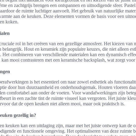
rème en zachtgrijs brengen een ontspannen en uitnodigende sfeer. Paste
aardoor de ruimte luchtiger aanvoelt. Het gebruik van natuurlijke mater
 warmte aan de keuken. Deze elementen vormen de basis voor een uitnod
e en koken.
ialen
cruciale rol in het creëren van een gezellige atmosfeer. Het kiezen van 
 belangrijk. Hout en keramiek zijn populaire keuzes, die niet alleen est
. Het combineren van verschillende materialen kan een dynamisch effec
 kan mooi contrasteren met een keramische backsplash, wat zorgt voor
ingen
oerafwerkingen is het essentieel om naar zowel esthetiek als functionalite
optie door hun duurzaamheid en onderhoudsgemak. Houten vloeren daa
elen comfortabel aan onder de voeten. Voor wandafwerkingen zijn bete
rfbeurt in een zachte tint de ruimte visueel kan vergroten. Het juiste kl
rvoor dat de open keuken niet alleen mooi, maar ook praktisch is.
euken gezellig in?
pen keuken kan een uitdaging zijn, maar met het juiste ontwerp kan de
digende en functionele omgeving. Het optimaliseren van deze ruimte be