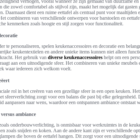
zelligheid verhogen, vooral wanneer ze zijn gemaakt van duurzame en e
n die zowel comfortabel als stijlvol zijn, maakt het mogelijk dat gaste
. Daarnaast dient een ruime eettafel als centraal punt voor maaltijden 
. Het combineren van verschillende ontwerpen voor barstoelen en eettafe
sche kenmerken zoals hoogte en stijl zorgen voor functionaliteit.
ecoratie
r te personaliseren, spelen keukenaccessoires en decoratie een belang
rrijke keukentextielen en andere unieke items kunnen niet alleen functi
skracht. Het gebruik van
diverse keukenaccessoires
helpt om een perso
draagt aan een uitnodigende sfeer. Het combineren van unieke meubels 
lek waar iedereen zich welkom voelt.
eëert
ruciale rol in het creëren van een gezellige sfeer in een open keuken. H
met sfeerverlichting zorgt voor een balans die past bij elke gelegenhei
eid aanpassen naar wens, waardoor een ontspannen ambiance ontstaat w
g versus ambiance
 zoals onderbouwverlichting, is onmisbaar voor werkruimtes in de keuke
en zoals snijden en koken. Aan de andere kant zijn er verschillende opti
glampen die boven de eettafel hangen. Dit zorgt voor een uitnodigende s