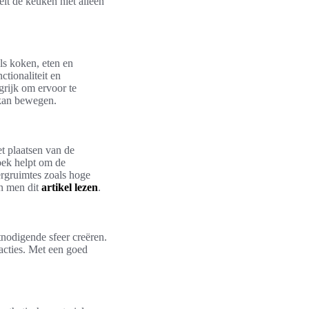
lt de keuken niet alleen
ls koken, eten en
tionaliteit en
grijk om ervoor te
 kan bewegen.
t plaatsen van de
oek helpt om de
ergruimtes zoals hoge
an men dit
artikel lezen
.
tnodigende sfeer creëren.
racties. Met een goed