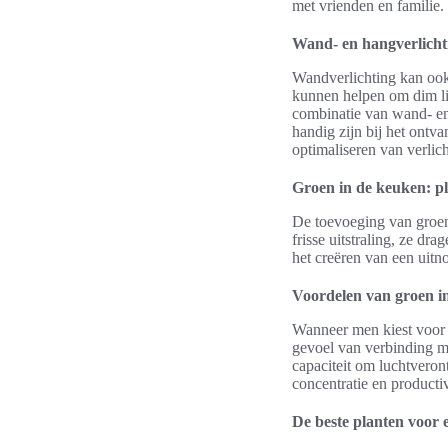
met vrienden en familie.
Wand- en hangverlicht
Wandverlichting kan ook
kunnen helpen om dim lic
combinatie van wand- en 
handig zijn bij het ontv
optimaliseren van verlic
Groen in de keuken: p
De toevoeging van groen
frisse uitstraling, ze dr
het creëren van een uit
Voordelen van groen i
Wanneer men kiest voor h
gevoel van verbinding m
capaciteit om luchtveron
concentratie en productiv
De beste planten voor