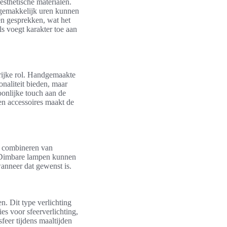
sthetische materialen.
n gemakkelijk uren kunnen
en gesprekken, wat het
ls voegt karakter toe aan
rijke rol. Handgemaakte
onaliteit bieden, maar
onlijke touch aan de
en accessoires maakt de
et combineren van
d. Dimbare lampen kunnen
anneer dat gewenst is.
n. Dit type verlichting
es voor sfeerverlichting,
feer tijdens maaltijden