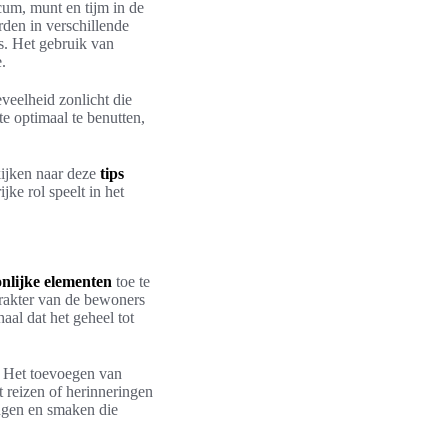
um, munt en tijm in de
rden in verschillende
s. Het gebruik van
.
eveelheid zonlicht die
 optimaal te benutten,
ijken naar deze
tips
jke rol speelt in het
nlijke elementen
toe te
karakter van de bewoners
aal dat het geheel tot
n. Het toevoegen van
 reizen of herinneringen
ingen en smaken die