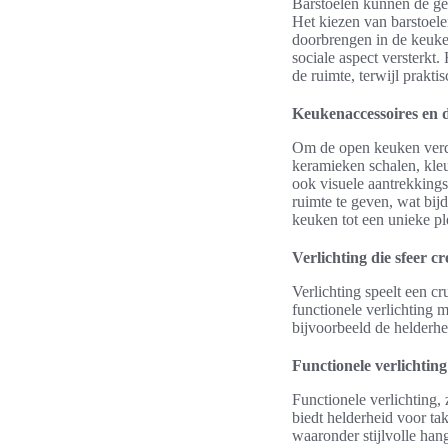
Barstoelen kunnen de ge
Het kiezen van barstoele
doorbrengen in de keuken
sociale aspect versterkt
de ruimte, terwijl prakti
Keukenaccessoires en d
Om de open keuken verde
keramieken schalen, kleu
ook visuele aantrekking
ruimte te geven, wat bij
keuken tot een unieke p
Verlichting die sfeer cr
Verlichting speelt een c
functionele verlichting 
bijvoorbeeld de helderh
Functionele verlichtin
Functionele verlichting,
biedt helderheid voor tak
waaronder stijlvolle han