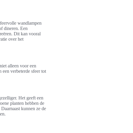
 Sfeervolle wandlampen
of dineren. Een
reëren. Dit kan vooral
atie over het
iet alleen voor een
n een verbeterde sfeer tot
zelliger. Het geeft een
roene planten hebben de
t. Daarnaast kunnen ze de
den.