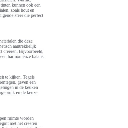
l tinten kunnen ook een
ialen, zoals hout en
igende sfeer die perfect
materialen die deze
hetisch aantrekkelijk
t creëren. Bijvoorbeeld,
 een harmonieuze balans.
it te kijken. Tegels
rentegen, geven een
gelingen in de keuken
eurgebruik en de keuze
 open ruimte worden
gint met het creëren