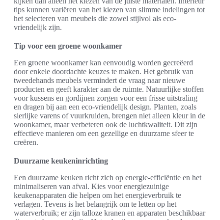
kijken dan alleen het kiezen van de juiste materialen. Interieur
tips kunnen variëren van het kiezen van slimme indelingen tot
het selecteren van meubels die zowel stijlvol als eco-
vriendelijk zijn.
Tip voor een groene woonkamer
Een groene woonkamer kan eenvoudig worden gecreëerd
door enkele doordachte keuzes te maken. Het gebruik van
tweedehands meubels vermindert de vraag naar nieuwe
producten en geeft karakter aan de ruimte. Natuurlijke stoffen
voor kussens en gordijnen zorgen voor een frisse uitstraling
en dragen bij aan een eco-vriendelijk design. Planten, zoals
sierlijke varens of vuurkruiden, brengen niet alleen kleur in de
woonkamer, maar verbeteren ook de luchtkwaliteit. Dit zijn
effectieve manieren om een gezellige en duurzame sfeer te
creëren.
Duurzame keukeninrichting
Een duurzame keuken richt zich op energie-efficiëntie en het
minimaliseren van afval. Kies voor energiezuinige
keukenapparaten die helpen om het energieverbruik te
verlagen. Tevens is het belangrijk om te letten op het
waterverbruik; er zijn talloze kranen en apparaten beschikbaar