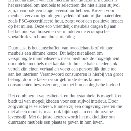
het essentieel om meubels te selecteren die niet alleen stijlvol
zijn, maar ook een lange levensduur hebben. Kiezen voor
meubels vervaardigd uit gerecyclede of natuurlijke materialen,
zoals FSC-gecertificeerd hout, zorgt voor een positieve impact
op het milieu. Deze eco-vriendelijk meubels dragen bij aan
het behoud van bossen en verminderen de ecologische
voetafdruk van binnenhuisinrichting.
Daarnaast is het aanschaffen van tweedehands of vintage
meubels een slimme keuze. Dit helpt niet alleen om
verspilling te minimaliseren, maar biedt ook de mogelijkheid
om unieke meubels met karakter in huis te halen. Ieder stuk
vertelt zijn eigen verhaal en voegt een persoonlijk tintje toe
aan het interieur. Verantwoord consumeren is hierbij van groot
belang; door te kiezen voor gebruikte items kunnen
consumenten bewuster omgaan met hun ecologische invloed.
Het combineren van esthetiek en duurzaamheid is mogelijk en
biedt tal van mogelijkheden voor een stijlvol interieur. Door
zorgvuldig te selecteren, kunnen zij een omgeving creëren die
niet alleen mooi is, maar ook bijdraagt aan een duurzame
levensstijl. Met de juiste keuzes wordt het makkelijker om
duurzame meubels een plaats te geven in hun leven.