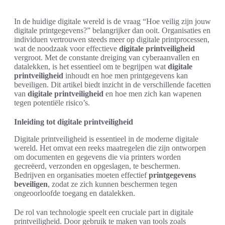
In de huidige digitale wereld is de vraag “Hoe veilig zijn jouw
digitale printgegevens?” belangrijker dan ooit. Organisaties en
individuen vertrouwen steeds meer op digitale printprocessen,
wat de noodzaak voor effectieve
digitale printveiligheid
vergroot. Met de constante dreiging van cyberaanvallen en
datalekken, is het essentieel om te begrijpen wat
digitale
printveiligheid
inhoudt en hoe men printgegevens kan
beveiligen. Dit artikel biedt inzicht in de verschillende facetten
van
digitale printveiligheid
en hoe men zich kan wapenen
tegen potentiële risico’s.
Inleiding tot digitale printveiligheid
Digitale printveiligheid is essentieel in de moderne digitale
wereld. Het omvat een reeks maatregelen die zijn ontworpen
om documenten en gegevens die via printers worden
gecreëerd, verzonden en opgeslagen, te beschermen.
Bedrijven en organisaties moeten effectief
printgegevens
beveiligen
, zodat ze zich kunnen beschermen tegen
ongeoorloofde toegang en datalekken.
De rol van technologie speelt een cruciale part in digitale
printveiligheid. Door gebruik te maken van tools zoals