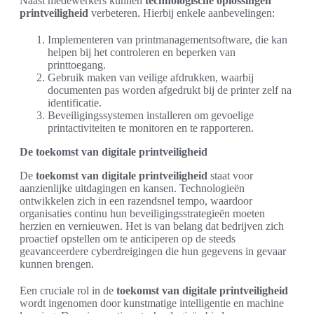
Naast medewerkers kunnen
technologische oplossingen
printveiligheid
verbeteren. Hierbij enkele aanbevelingen:
Implementeren van printmanagementsoftware, die kan
helpen bij het controleren en beperken van
printtoegang.
Gebruik maken van veilige afdrukken, waarbij
documenten pas worden afgedrukt bij de printer zelf na
identificatie.
Beveiligingssystemen installeren om gevoelige
printactiviteiten te monitoren en te rapporteren.
De toekomst van digitale printveiligheid
De
toekomst van digitale printveiligheid
staat voor
aanzienlijke uitdagingen en kansen. Technologieën
ontwikkelen zich in een razendsnel tempo, waardoor
organisaties continu hun beveiligingsstrategieën moeten
herzien en vernieuwen. Het is van belang dat bedrijven zich
proactief opstellen om te anticiperen op de steeds
geavanceerdere cyberdreigingen die hun gegevens in gevaar
kunnen brengen.
Een cruciale rol in de
toekomst van digitale printveiligheid
wordt ingenomen door kunstmatige intelligentie en machine