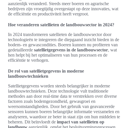
aanzienlijk veranderd. Steeds meer boeren en agrarische
bedrijven zijn vroegtijdig overgestapt op deze innovaties, wat
de efficiëntie en productiviteit heeft vergroot.
Hoe veranderen satellieten de landbouwsector in 2024?
In 2024 transformeren satellieten de landbouwsector door
technologieën te integreren die diepgaand inzicht bieden in de
bodem- en gewascondities. Boeren kunnen nu profiteren van
gedetailleerde
satellietgegevens in de landbouwsector
, wat
hen helpt bij het optimaliseren van hun processen en de
efficiëntie te verhogen.
De rol van satellietgegevens in moderne
landbouwtechnieken
Satellietgegevens worden steeds belangrijker in moderne
landbouwtechnieken. Deze technologie vult traditionele
methodes aan door real-time data te verstrekken over diverse
factoren zoals bodemgezondheid, gewasgroei en
weersomstandigheden. Door het gebruik van geavanceerde
sensoren kunnen boeren belangrijke informatie verzamelen en
analyseren, waardoor ze beter in staat zijn om hun middelen te
beheren. Dit beïnvloedt de
impact van satellieten op
landbouw
aanzienlijk, omdat het besluitvormingsprocessen