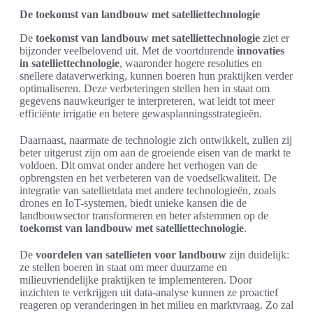
De toekomst van landbouw met satelliettechnologie
De
toekomst van landbouw met satelliettechnologie
ziet er
bijzonder veelbelovend uit. Met de voortdurende
innovaties
in satelliettechnologie
, waaronder hogere resoluties en
snellere dataverwerking, kunnen boeren hun praktijken verder
optimaliseren. Deze verbeteringen stellen hen in staat om
gegevens nauwkeuriger te interpreteren, wat leidt tot meer
efficiënte irrigatie en betere gewasplanningsstrategieën.
Daarnaast, naarmate de technologie zich ontwikkelt, zullen zij
beter uitgerust zijn om aan de groeiende eisen van de markt te
voldoen. Dit omvat onder andere het verhogen van de
opbrengsten en het verbeteren van de voedselkwaliteit. De
integratie van satellietdata met andere technologieën, zoals
drones en IoT-systemen, biedt unieke kansen die de
landbouwsector transformeren en beter afstemmen op de
toekomst van landbouw met satelliettechnologie
.
De
voordelen van satellieten voor landbouw
zijn duidelijk:
ze stellen boeren in staat om meer duurzame en
milieuvriendelijke praktijken te implementeren. Door
inzichten te verkrijgen uit data-analyse kunnen ze proactief
reageren op veranderingen in het milieu en marktvraag. Zo zal