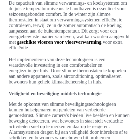
De capaciteit van slimme verwarmings- en koelsystemen om
de juiste temperatuurniveaus te handhaven is essentieel voor
seizoensgebonden comfort. In de winter zijn slimme
thermostaten in staat om verwarmingssystemen efficiënt te
controleren, terwijl ze in de zomer automatisch de koeling
aanpassen aan de buitentemperatuur. Dit zorgt voor een
energiebewuste manier van leven, wat kan worden aangevuld
met
geschikte vloeren voor vloerverwarming
voor extra
efficiëntie.
Het implementeren van deze technologieën is een
waardevolle investering in een comfortabeler en
energiezuiniger huis. Door slimme thermostaten te koppelen
aan andere apparaten, zoals airconditioning, optimaliseren
bewoners hun gehele klimaatbeheersing in huis.
Veiligheid en beveiliging middels technologie
Met de opkomst van slimme beveiligingstechnologieën
kunnen huiseigenaren nu genieten van verbeterde
gemoedsrust. Slimme camera’s bieden live beelden en kunnen
beweging detecteren, wat bewoners in staat stelt verdachte
activiteiten snel op te merken en daarop te reageren.
Alarmsystemen dragen bij aan veiligheid door inbrekers af te
schrikken en bewoners waarschuwen bij problemen.