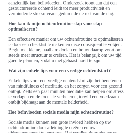
aanzienlijk kan beïnvloeden. Onderzoek toont aan dat een
gestructureerde ochtend leidt tot meer productiviteit en
verminderde stressniveaus gedurende de rest van de dag.
Hoe kan ik mijn ochtendroutine stap voor stap
optimaliseren?
Een effectieve manier om uw ochtendroutine te optimaliseren
is door een checklist te maken en deze consequent te volgen.
Begin met kleine, haalbare doelen en bouw daarop voort om
steeds meer structuur te creëren. Het is belangrijk om uw tijd
goed te plannen, zodat u niet gehaast hoeft te zijn.
Wat zijn enkele tips voor een vredige ochtendstart?
Enkele tips voor een vredige ochtendstart zijn het beoefenen
van mindfulness of meditatie, en het zorgen voor een gezond
ontbijt. Zelfs een paar minuten meditatie kan helpen om stress
te verlagen en de focus te verbeteren, terwijl een voedzaam
ontbijt bijdraagt aan de mentale helderheid.
Hoe beïnvloeden sociale media mijn ochtendroutine?
Sociale media kunnen een grote invloed hebben op uw
ochtendroutine door afleiding te creëren en uw
tijdsmanagement te verstoren. Het scrollen door nieuws en