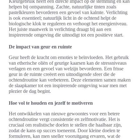
Kleurgebruik heeft een directe impact op de stemming en kan
helpen bij ontspanning. Zachte, natuurlijke tinten zoals
pastelkleuren bevorderen een gevoel van kalmte. Verlichting
is ook essentieel; natuurlijk licht in de ochtend helpt de
biologische klok te reguleren en verhoogt het energieniveau.
Het juiste maatwerk in verlichting draagt bij aan een
inspirerende omgeving die uitnodigt tot een positieve start.
De impact van geur en ruimte
Geur heeft de kracht om emoties te beïnvloeden. Het gebruik
van etherische oliën of geurige kaarsen kan de stressniveaus
verlagen en een gevoel van welzijn bevorderen. Een frisse
geur in de ruimte creëert een uitnodigende sfeer die de
ochtendroutine kan verbeteren. Deze elementen samen maken
de slaapkamer tot een inspirerende omgeving waar men met
plezier de dag begint.
Hoe vol te houden en jezelf te motiveren
Het ontwikkelen van nieuwe gewoontes voor een betere
ochtendroutine vergt consistentie en zelfmotivatie. Het is
cruciaal om realistische doelen te stellen die haalbaar zijn,
zodat de kans op succes toeneemt. Door kleine doelen te
formuleren, kan men sneller vooruitgang ervaren, wat de