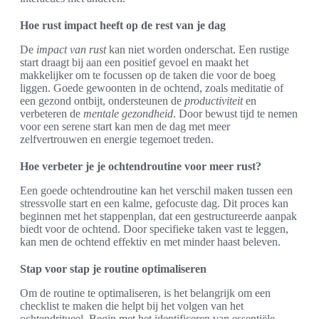
Hoe rust impact heeft op de rest van je dag
De
impact van rust
kan niet worden onderschat. Een rustige
start draagt bij aan een positief gevoel en maakt het
makkelijker om te focussen op de taken die voor de boeg
liggen. Goede gewoonten in de ochtend, zoals meditatie of
een gezond ontbijt, ondersteunen de
productiviteit
en
verbeteren de
mentale gezondheid
. Door bewust tijd te nemen
voor een serene start kan men de dag met meer
zelfvertrouwen en energie tegemoet treden.
Hoe verbeter je je ochtendroutine voor meer rust?
Een goede ochtendroutine kan het verschil maken tussen een
stressvolle start en een kalme, gefocuste dag. Dit proces kan
beginnen met het stappenplan, dat een gestructureerde aanpak
biedt voor de ochtend. Door specifieke taken vast te leggen,
kan men de ochtend effektiv en met minder haast beleven.
Stap voor stap je routine optimaliseren
Om de routine te optimaliseren, is het belangrijk om een
checklist te maken die helpt bij het volgen van het
ochtendritueel. Begin met het identificeren van essentiële