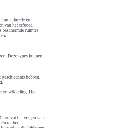
 hun culturele en
eit van het erfgoed,
s beschermde ruimtes
den.
ebben. Deze types kunnen
e geschiedenis hebben.
d.
le ontwikkeling. Het
it omvat het volgen van
en tot het
 besproken die bijdragen