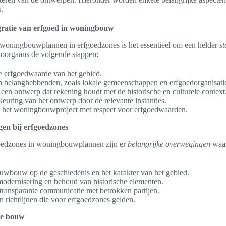
.
gratie van erfgoed in woningbouw
 woningbouwplannen in erfgoedzones is het essentieel om een helder
s
doorgaans de volgende stappen:
de erfgoedwaarde van het gebied.
 belanghebbenden, zoals lokale gemeenschappen en erfgoedorganisati
en ontwerp dat rekening houdt met de historische en culturele context
euring van het ontwerp door de relevante instanties.
 het woningbouwproject met respect voor erfgoedwaarden.
gen bij erfgoedzones
goedzones in woningbouwplannen zijn er
belangrijke overwegingen
waar
uwbouw op de geschiedenis en het karakter van het gebied.
modernisering en behoud van historische elementen.
ransparante communicatie met betrokken partijen.
en richtlijnen die voor erfgoedzones gelden.
de bouw