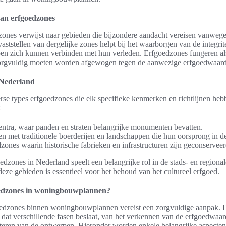
 van erfgoedzones
zones verwijst naar gebieden die bijzondere aandacht vereisen vanwege
aststellen van dergelijke zones helpt bij het waarborgen van de integrit
n zich kunnen verbinden met hun verleden. Erfgoedzones fungeren al
zorgvuldig moeten worden afgewogen tegen de aanwezige erfgoedwaar
 Nederland
erse types erfgoedzones die elk specifieke kenmerken en richtlijnen h
:
centra, waar panden en straten belangrijke monumenten bevatten.
en met traditionele boerderijen en landschappen die hun oorsprong in d
dzones waarin historische fabrieken en infrastructuren zijn geconserveer
edzones in Nederland speelt een belangrijke rol in de stads- en regiona
eze gebieden is essentieel voor het behoud van het cultureel erfgoed.
oedzones in woningbouwplannen?
oedzones binnen woningbouwplannen vereist een zorgvuldige aanpak. D
dat verschillende fasen beslaat, van het verkennen van de erfgoedwaard
eren van de ontwerpen. Hieronder worden enkele belangrijke aspecten