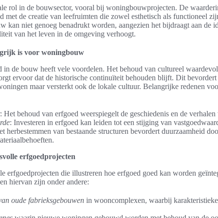
ale rol in de bouwsector, vooral bij woningbouwprojecten. De waarderi
d met de creatie van leefruimten die zowel esthetisch als functioneel zi
 kan niet genoeg benadrukt worden, aangezien het bijdraagt aan de ide
teit van het leven in de omgeving verhoogt.
grijk is voor woningbouw
d in de bouw heeft vele voordelen. Het behoud van cultureel waardevol
t ervoor dat de historische continuïteit behouden blijft. Dit bevordert 
woningen maar versterkt ook de lokale cultuur. Belangrijke redenen vo
: Het behoud van erfgoed weerspiegelt de geschiedenis en de verhale
rde
: Investeren in erfgoed kan leiden tot een stijging van vastgoedwaar
et herbestemmen van bestaande structuren bevordert duurzaamheid doo
ateriaalbehoeften.
volle erfgoedprojecten
lle erfgoedprojecten die illustreren hoe erfgoed goed kan worden geïnt
 hiervan zijn onder andere:
 van oude fabrieksgebouwen
in wooncomplexen, waarbij karakteristiek
zenes
waarin nieuwe woningen gebouwd worden met behoud van de oor