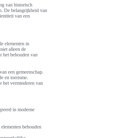
ng van historisch
jn. De belangrijkheid van
ntiteit van een
le elementen in
niet alleen de
or het behouden van
n van een gemeenschap.
de en toerisme.
r het verminderen van
egreerd in moderne
e elementen behouden
spronkelijke