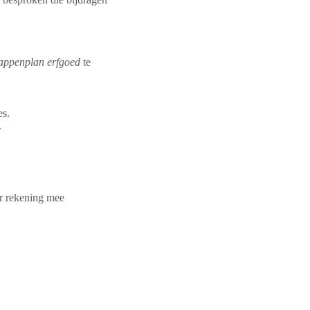
tappenplan erfgoed
te
es.
.
 rekening mee