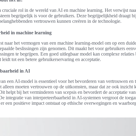
n cruciale rol in de wereld van AI en machine learning. Het verwijst na
steem begrijpelijk is voor de gebruikers. Deze begrijpelijkheid draagt b
 belanghebbenden vertrouwen kunnen creëren in de technologie.
arheid in machine learning
st naar het vermogen van een machine learning-model om op een duidel
paalde beslissingen zijn genomen. Dit maakt het voor gebruikers eenv
issingen te begrijpen. Een goed uitlegbaar model kan complexe relatie
leidt tot een betere gebruikerservaring en acceptatie.
rbaarheid in AI
van een AI-model is essentieel voor het bevorderen van vertrouwen en t
et alleen moeten vertrouwen op de uitkomsten, maar dat ze ook inzicht k
Dit helpt bij het verminderen van scepsis en bevordert de acceptatie van
De integratie van interpreteerbaarheid in AI-systemen vergroot de toega
 er een positieve impact ontstaat op ethische overwegingen en waarbo