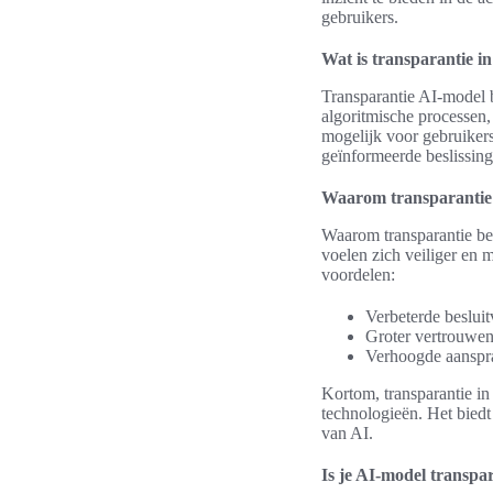
gebruikers.
Wat is transparantie i
Transparantie AI-model b
algoritmische processen,
mogelijk voor gebruikers
geïnformeerde beslissin
Waarom transparantie 
Waarom transparantie bela
voelen zich veiliger en 
voordelen:
Verbeterde besluit
Groter vertrouwen
Verhoogde aanspra
Kortom, transparantie in 
technologieën. Het biedt
van AI.
Is je AI-model transpa