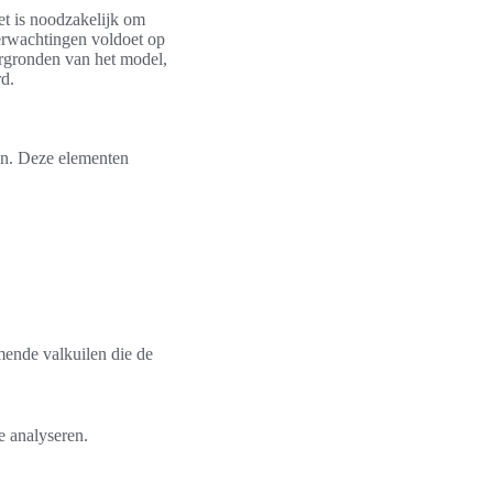
et is noodzakelijk om
verwachtingen voldoet op
ergronden van het model,
d.
en. Deze elementen
ende valkuilen die de
e analyseren.