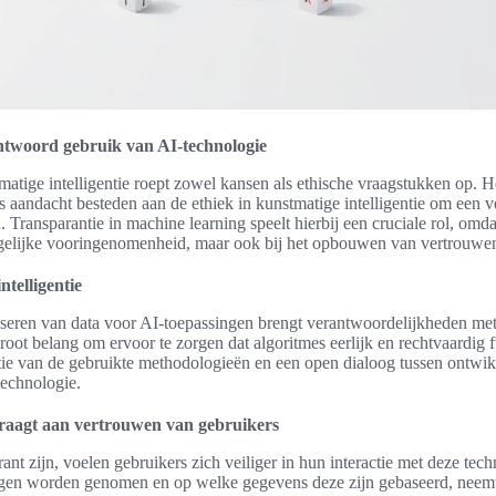
ntwoord gebruik van AI-technologie
atige intelligentie roept zowel kansen als ethische vraagstukken op. Het
 aandacht besteden aan de ethiek in kunstmatige intelligentie om een ve
ransparantie in machine learning speelt hierbij een cruciale rol, omdat 
ogelijke vooringenomenheid, maar ook bij het opbouwen van vertrouwen
ntelligentie
seren van data voor AI-toepassingen brengt verantwoordelijkheden met
oot belang om ervoor te zorgen dat algoritmes eerlijk en rechtvaardig f
ie van de gebruikte methodologieën en een open dialoog tussen ontwik
technologie.
draagt aan vertrouwen van gebruikers
ant zijn, voelen gebruikers zich veiliger in hun interactie met deze te
singen worden genomen en op welke gegevens deze zijn gebaseerd, neem