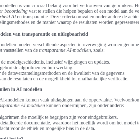
modellen is van cruciaal belang voor het vertrouwen van gebruikers. H
oor beoordeling
vast te stellen die helpen bepalen of een model aan de 
rheid AI
en transparantie. Deze criteria omvatten onder andere de acht
elingsmethodes en de manier waarop de resultaten worden gepresenteer
rdelen van transparantie en uitlegbaarheid
-modellen moeten verschillende aspecten in overweging worden genom
et vaststellen van de
transparantie AI-modellen
, zoals:
de modelgeschiedenis, inclusief wijzigingen en updates.
 gebruikte algoritmen en hun werking.
r de dataverzamelingsmethoden en de kwaliteit van de gegevens.
an de resultaten en de mogelijkheid tot onafhankelijke verificatie.
ilen in AI-modellen
 AI-modellen komen vaak uitdagingen aan de oppervlakte. Veelvoorkom
nsparantie AI-modellen
kunnen ondermijnen, zijn onder andere:
lgoritmen die moeilijk te begrijpen zijn voor eindgebruikers.
detailleerde documentatie, waardoor het moeilijk wordt om het model t
cht voor de ethiek en mogelijke bias in de data.
udt het in?