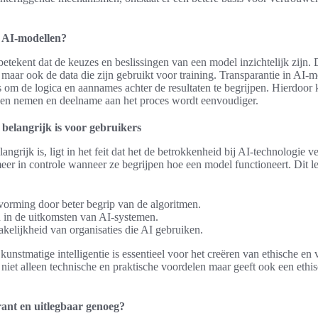
n AI-modellen?
etekent dat de keuzes en beslissingen van een model inzichtelijk zijn. D
 maar ook de data die zijn gebruikt voor training. Transparantie in AI-
 om de logica en aannames achter de resultaten te begrijpen. Hierdoor 
gen nemen en deelname aan het proces wordt eenvoudiger.
belangrijk is voor gebruikers
ngrijk is, ligt in het feit dat het de betrokkenheid bij AI-technologie v
meer in controle wanneer ze begrijpen hoe een model functioneert. Dit le
vorming door beter begrip van de algoritmen.
 in de uitkomsten van AI-systemen.
kelijkheid van organisaties die AI gebruiken.
kunstmatige intelligentie is essentieel voor het creëren van ethische en
 niet alleen technische en praktische voordelen maar geeft ook een ethi
rant en uitlegbaar genoeg?