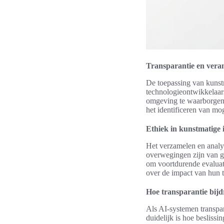
Transparantie en vera
De toepassing van kunstm
technologieontwikkelaars
omgeving te waarborgen. T
het identificeren van m
Ethiek in kunstmatige i
Het verzamelen en analy
overwegingen zijn van gr
om voortdurende evaluat
over de impact van hun 
Hoe transparantie bij
Als AI-systemen transpar
duidelijk is hoe beslis