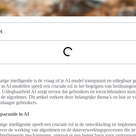
l
ige intelligentie is de vraag of je AI-model transparant en uitlegbaar ge
in AI-modellen speelt een cruciale rol in het begrijpen van beslissing
 Uitlegbaarheid AI zorgt ervoor dat gebruikers en toezichthouders inzic
de algoritmes. Dit artikel verkent deze belangrijke thema’s en hoe ze 
ndaagse gebruikers.
parantie in AI
tige intelligentie speelt een cruciale rol in de ontwikkeling en impleme
 over de werking van algoritmen en de dataverwerkingsprocessen die z
achterliggende mechanismen, ontstaat er een betere basis voor vertrouwen