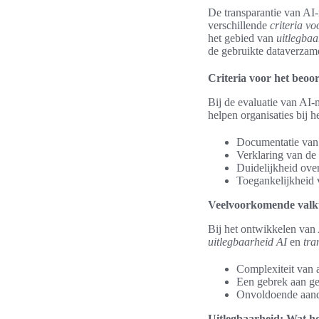
De transparantie van AI-
verschillende
criteria v
het gebied van
uitlegbaa
de gebruikte dataverzam
Criteria voor het beoo
Bij de evaluatie van AI
helpen organisaties bij h
Documentatie van 
Verklaring van de
Duidelijkheid ove
Toegankelijkheid v
Veelvoorkomende valku
Bij het ontwikkelen van
uitlegbaarheid AI
en
tra
Complexiteit van a
Een gebrek aan ge
Onvoldoende aanda
Uitlegbaarheid: Wat ho