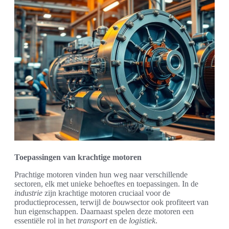
Toepassingen van krachtige motoren
Prachtige motoren vinden hun weg naar verschillende
sectoren, elk met unieke behoeftes en toepassingen. In de
industrie
zijn krachtige motoren cruciaal voor de
productieprocessen, terwijl de
bouw
sector ook profiteert van
hun eigenschappen. Daarnaast spelen deze motoren een
essentiële rol in het
transport
en de
logistiek
.