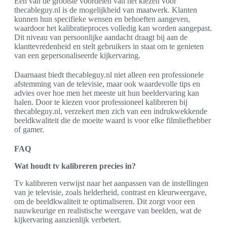
Een van de grootste voordelen van het kiezen voor
thecableguy.nl is de mogelijkheid van maatwerk. Klanten
kunnen hun specifieke wensen en behoeften aangeven,
waardoor het kalibratieproces volledig kan worden aangepast.
Dit niveau van persoonlijke aandacht draagt bij aan de
klanttevredenheid en stelt gebruikers in staat om te genieten
van een gepersonaliseerde kijkervaring.
Daarnaast biedt thecableguy.nl niet alleen een professionele
afstemming van de televisie, maar ook waardevolle tips en
advies over hoe men het meeste uit hun beeldervaring kan
halen. Door te kiezen voor professioneel kalibreren bij
thecableguy.nl, verzekert men zich van een indrukwekkende
beeldkwaliteit die de moeite waard is voor elke filmliefhebber
of gamer.
FAQ
Wat houdt tv kalibreren precies in?
Tv kalibreren verwijst naar het aanpassen van de instellingen
van je televisie, zoals helderheid, contrast en kleurweergave,
om de beeldkwaliteit te optimaliseren. Dit zorgt voor een
nauwkeurige en realistische weergave van beelden, wat de
kijkervaring aanzienlijk verbetert.