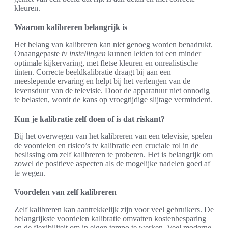
kleuren.
Waarom kalibreren belangrijk is
Het belang van kalibreren kan niet genoeg worden benadrukt.
Onaangepaste
tv instellingen
kunnen leiden tot een minder
optimale kijkervaring, met fletse kleuren en onrealistische
tinten. Correcte beeldkalibratie draagt bij aan een
meeslepende ervaring en helpt bij het verlengen van de
levensduur van de televisie. Door de apparatuur niet onnodig
te belasten, wordt de kans op vroegtijdige slijtage verminderd.
Kun je kalibratie zelf doen of is dat riskant?
Bij het overwegen van het kalibreren van een televisie, spelen
de voordelen en risico’s tv kalibratie een cruciale rol in de
beslissing om zelf kalibreren te proberen. Het is belangrijk om
zowel de positieve aspecten als de mogelijke nadelen goed af
te wegen.
Voordelen van zelf kalibreren
Zelf kalibreren kan aantrekkelijk zijn voor veel gebruikers. De
belangrijkste voordelen kalibratie omvatten kostenbesparing
en de flexibiliteit om in eigen tempo te werken. Veel moderne