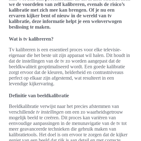
we de voordelen van zelf kalibreren, evenals de risico’s
kalibratie met zich mee kan brengen. Of je nu een
ervaren kijker bent of nieuw in de wereld van tv
kalibratie, deze informatie helpt je een weloverwogen
beslissing te maken.
Wat is tv kalibreren?
Tv kalibreren is een essentieel proces voor elke televisie-
eigenaar die het beste uit zijn apparaat wil halen. Dit houdt in
dat de instellingen van de tv zo worden aangepast dat de
beeldkwaliteit geoptimaliseerd wordt. Een goede kalibratie
zorgt ervoor dat de kleuren, helderheid en contrastniveaus
perfect op elkaar zijn afgestemd, wat resulteert in een
levendige kijkervaring.
Definitie van beeldkalibratie
Beeldkalibratie verwijst naar het precies afstemmen van
verschillende
tv instellingen
om een zo waarheidsgetrouw
mogelijk beeld te creëren. Dit proces kan variëren van
eenvoudige aanpassingen in de menunavigatie van de tv tot
meer geavanceerde technieken die gebruik maken van
kalibratietools. Het doel is om ervoor te zorgen dat de kijker
geniet van een beeld dat rijk is aan detail en met correcte