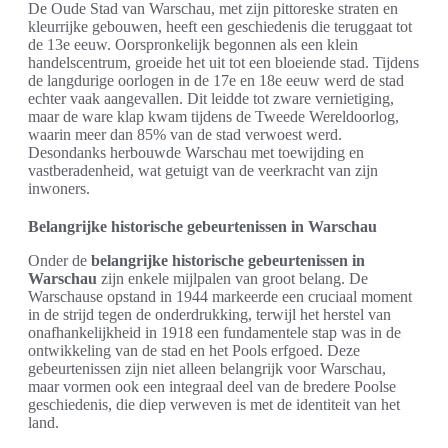
De Oude Stad van Warschau, met zijn pittoreske straten en
kleurrijke gebouwen, heeft een geschiedenis die teruggaat tot
de 13e eeuw. Oorspronkelijk begonnen als een klein
handelscentrum, groeide het uit tot een bloeiende stad. Tijdens
de langdurige oorlogen in de 17e en 18e eeuw werd de stad
echter vaak aangevallen. Dit leidde tot zware vernietiging,
maar de ware klap kwam tijdens de Tweede Wereldoorlog,
waarin meer dan 85% van de stad verwoest werd.
Desondanks herbouwde Warschau met toewijding en
vastberadenheid, wat getuigt van de veerkracht van zijn
inwoners.
Belangrijke historische gebeurtenissen in Warschau
Onder de
belangrijke historische gebeurtenissen in
Warschau
zijn enkele mijlpalen van groot belang. De
Warschause opstand in 1944 markeerde een cruciaal moment
in de strijd tegen de onderdrukking, terwijl het herstel van
onafhankelijkheid in 1918 een fundamentele stap was in de
ontwikkeling van de stad en het Pools erfgoed. Deze
gebeurtenissen zijn niet alleen belangrijk voor Warschau,
maar vormen ook een integraal deel van de bredere Poolse
geschiedenis, die diep verweven is met de identiteit van het
land.