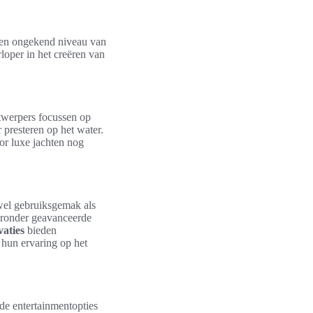
 een ongekend niveau van
loper in het creëren van
ntwerpers focussen op
r presteren op het water.
or luxe jachten nog
zowel gebruiksgemak als
aaronder geavanceerde
vaties
bieden
 hun ervaring op het
de entertainmentopties