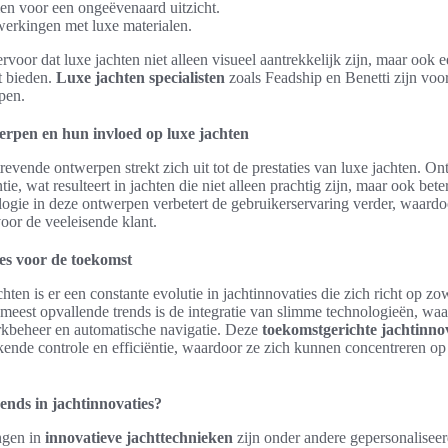
n voor een ongeëvenaard uitzicht.
erkingen met luxe materialen.
voor dat luxe jachten niet alleen visueel aantrekkelijk zijn, maar ook
t bieden.
Luxe jachten specialisten
zoals Feadship en Benetti zijn voor
pen.
erpen en hun invloed op luxe jachten
revende ontwerpen strekt zich uit tot de prestaties van luxe jachten. O
ie, wat resulteert in jachten die niet alleen prachtig zijn, maar ook bete
logie in deze ontwerpen verbetert de gebruikerservaring verder, waardo
oor de veeleisende klant.
es voor de toekomst
hten is er een constante evolutie in jachtinnovaties die zich richt op 
 meest opvallende trends is de integratie van slimme technologieën, w
kbeheer en automatische navigatie. Deze
toekomstgerichte jachtinno
ende controle en efficiëntie, waardoor ze zich kunnen concentreren op
ends in jachtinnovaties?
ngen in
innovatieve jachttechnieken
zijn onder andere gepersonaliseer