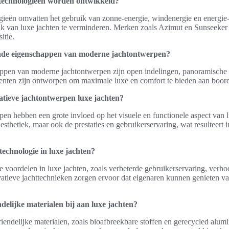
technologieën worden ontwikkeld?
ieën omvatten het gebruik van zonne-energie, windenergie en energie-
uk van luxe jachten te verminderen. Merken zoals Azimut en Sunseeker
itie.
nde eigenschappen van moderne jachtontwerpen?
pen van moderne jachtontwerpen zijn open indelingen, panoramische
nten zijn ontworpen om maximale luxe en comfort te bieden aan boord
atieve jachtontwerpen luxe jachten?
en hebben een grote invloed op het visuele en functionele aspect van l
 esthetiek, maar ook de prestaties en gebruikerservaring, wat resulteert
technologie in luxe jachten?
e voordelen in luxe jachten, zoals verbeterde gebruikerservaring, verho
ovatieve jachttechnieken zorgen ervoor dat eigenaren kunnen genieten 
delijke materialen bij aan luxe jachten?
iendelijke materialen, zoals bioafbreekbare stoffen en gerecycled alumi