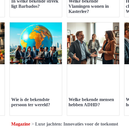
In welke bekende streek
Welke bekende
H
ligt Barbados?
Vlamingen wonen in
c
Kasterlee?
W
Wie is de bekendste
Welke bekende mensen
W
persoon ter wereld?
hebben ADHD?
h
Magazine
>
Luxe jachten: Innovaties voor de toekomst