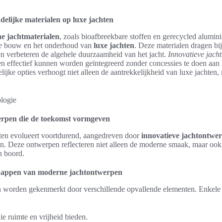
delijke materialen op luxe jachten
e jachtmaterialen
, zoals bioafbreekbare stoffen en gerecycled alumin
de bouw en het onderhoud van
luxe jachten
. Deze materialen dragen bij
en verbeteren de algehele duurzaamheid van het jacht.
Innovatieve jach
en effectief kunnen worden geïntegreerd zonder concessies te doen aan
lijke opties verhoogt niet alleen de aantrekkelijkheid van luxe jachten,
erpen die de toekomst vormgeven
ten evolueert voortdurend, aangedreven door
innovatieve jachtontwe
en. Deze ontwerpen reflecteren niet alleen de moderne smaak, maar ook
n boord.
appen van moderne jachtontwerpen
 worden gekenmerkt door verschillende opvallende elementen. Enkele
e ruimte en vrijheid bieden.