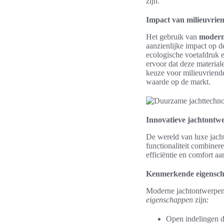
zijn.
Impact van milieuvrien
Het gebruik van
modern
aanzienlijke impact op 
ecologische voetafdruk 
ervoor dat deze material
keuze voor milieuvriende
waarde op de markt.
Innovatieve jachtontw
De wereld van luxe jach
functionaliteit combiner
efficiëntie en comfort aa
Kenmerkende eigensch
Moderne jachtontwerpen
eigenschappen
zijn:
Open indelingen di