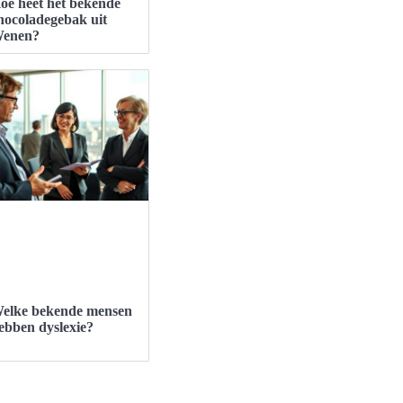
oe heet het bekende
hocoladegebak uit
enen?
elke bekende mensen
ebben dyslexie?