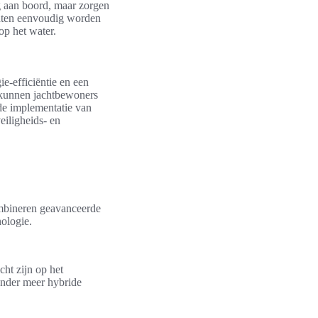
g aan boord, maar zorgen
chten eenvoudig worden
op het water.
e-efficiëntie en een
 kunnen jachtbewoners
de implementatie van
eiligheids- en
combineren geavanceerde
nologie.
ht zijn op het
onder meer hybride