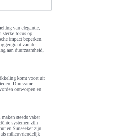
lting van elegantie,
 sterke focus op
ische impact beperken.
ruggengraat van de
jding aan duurzaamheid,
ikkeling komt voort uit
 bieden. Duurzame
n worden ontworpen en
en maken steeds vaker
iënte systemen zijn
mut en Sunseeker zijn
als milieuvriendelijk