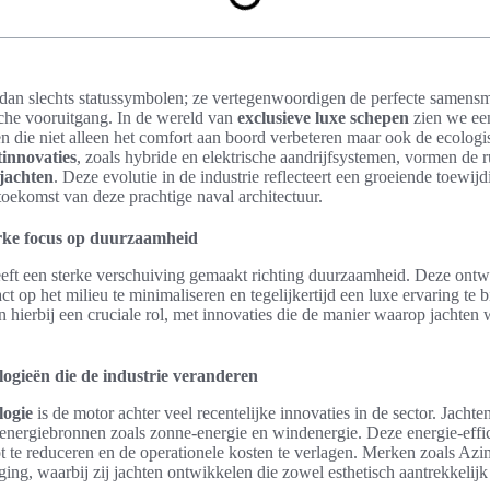
dan slechts statussymbolen; ze vertegenwoordigen de perfecte samensme
sche vooruitgang. In de wereld van
exclusieve luxe schepen
zien we een
n die niet alleen het comfort aan boord verbeteren maar ook de ecolog
innovaties
, zoals hybride en elektrische aandrijfsystemen, vormen de 
 jachten
. Deze evolutie in de industrie reflecteert een groeiende toewi
 toekomst van deze prachtige naval architectuur.
erke focus op duurzaamheid
eeft een sterke verschuiving gemaakt richting duurzaamheid. Deze ontw
 op het milieu te minimaliseren en tegelijkertijd een luxe ervaring te
n hierbij een cruciale rol, met innovaties die de manier waarop jachte
ogieën die de industrie veranderen
logie
is de motor achter veel recentelijke innovaties in de sector. Jacht
 energiebronnen zoals zonne-energie en windenergie. Deze energie-effic
 te reduceren en de operationele kosten te verlagen. Merken zoals Azi
ing, waarbij zij jachten ontwikkelen die zowel esthetisch aantrekkelijk 