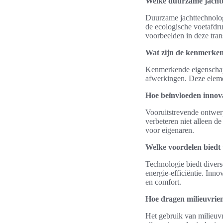
Welke duurzame jacht
Duurzame jachttechnolog
de ecologische voetafdr
voorbeelden in deze trans
Wat zijn de kenmerke
Kenmerkende eigenschap
afwerkingen. Deze eleme
Hoe beïnvloeden innov
Vooruitstrevende ontwerp
verbeteren niet alleen de
voor eigenaren.
Welke voordelen biedt 
Technologie biedt divers
energie-efficiëntie. Inn
en comfort.
Hoe dragen milieuvrien
Het gebruik van milieuvr