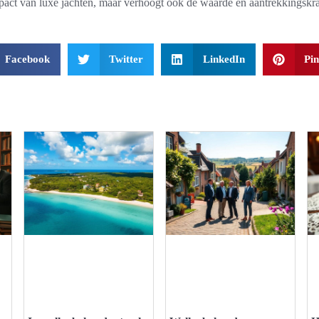
mpact van luxe jachten, maar verhoogt ook de waarde en aantrekkingskr
Facebook
Twitter
LinkedIn
Pin