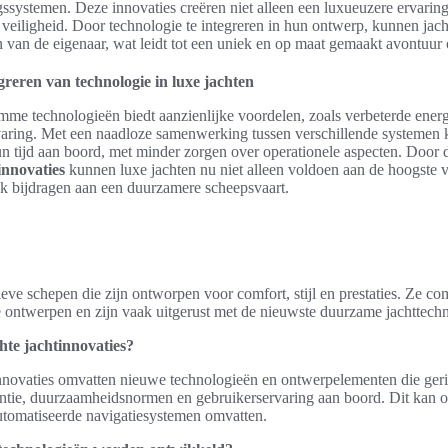
gssystemen. Deze innovaties creëren niet alleen een luxueuzere ervarin
veiligheid. Door technologie te integreren in hun ontwerp, kunnen ja
van de eigenaar, wat leidt tot een uniek en op maat gemaakt avontuur 
greren van technologie in luxe jachten
mme technologieën biedt aanzienlijke voordelen, zoals verbeterde energi
aring. Met een naadloze samenwerking tussen verschillende systemen
n tijd aan boord, met minder zorgen over operationele aspecten. Door 
innovaties
kunnen luxe jachten nu niet alleen voldoen aan de hoogste v
 bijdragen aan een duurzamere scheepsvaart.
ieve schepen die zijn ontworpen voor comfort, stijl en prestaties. Ze 
le ontwerpen en zijn vaak uitgerust met de nieuwste duurzame jachttech
hte jachtinnovaties?
nnovaties omvatten nieuwe technologieën en ontwerpelementen die geric
iëntie, duurzaamheidsnormen en gebruikerservaring aan boord. Dit kan 
utomatiseerde navigatiesystemen omvatten.