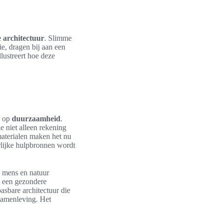
 architectuur
. Slimme
e, dragen bij aan een
lustreert hoe deze
s op
duurzaamheid
.
e niet alleen rekening
aterialen maken het nu
rlijke hulpbronnen wordt
n mens en natuur
t een gezondere
sbare architectuur die
samenleving. Het