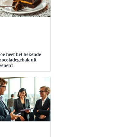
oe heet het bekende
hocoladegebak uit
enen?