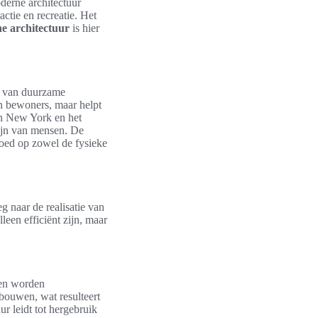
derne architectuur
actie en recreatie. Het
e architectuur
is hier
k van duurzame
 bewoners, maar helpt
in New York en het
zijn van mensen. De
loed op zowel de fysieke
 naar de realisatie van
een efficiënt zijn, maar
gen worden
bouwen, wat resulteert
ur leidt tot hergebruik