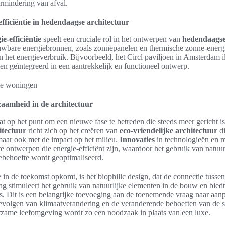
rmindering van afval.
efficiëntie in hedendaagse architectuur
ie-efficiëntie
speelt een cruciale rol in het ontwerpen van
hedendaagse
uwbare energiebronnen, zoals zonnepanelen en thermische zonne-energi
n het energieverbruik. Bijvoorbeeld, het Circl paviljoen in Amsterdam il
 geïntegreerd in een aantrekkelijk en functioneel ontwerp.
aamheid in de architectuur
aat op het punt om een nieuwe fase te betreden die steeds meer gericht i
itectuur
richt zich op het creëren van
eco-vriendelijke architectuur
di
maar ook met de impact op het milieu.
Innovaties
in technologieën en m
 ontwerpen die energie-efficiënt zijn, waardoor het gebruik van natuu
ebehoefte wordt geoptimaliseerd.
e in de toekomst opkomt, is het biophilic design, dat de connectie tusse
ng stimuleert het gebruik van natuurlijke elementen in de bouw en bied
 Dit is een belangrijke toevoeging aan de toenemende vraag naar aanpa
evolgen van klimaatverandering en de veranderende behoeften van de 
zame leefomgeving wordt zo een noodzaak in plaats van een luxe.