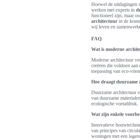
Hoewel de uitdagingen vo
werken met experts in
d
functioneel zijn, maar 
architectuur
in de komen
wij leven en samenwerk
FAQ
Wat is moderne archit
Moderne architectuur ve
creëren die voldoen aan
toepassing van eco-vriend
Hoe draagt duurzame ar
Duurzame architectuur v
van duurzame materialen e
ecologische voetafdruk.
Wat zijn enkele voorb
Innovatieve bouwtechni
van principes van circul
woningen met een lagere