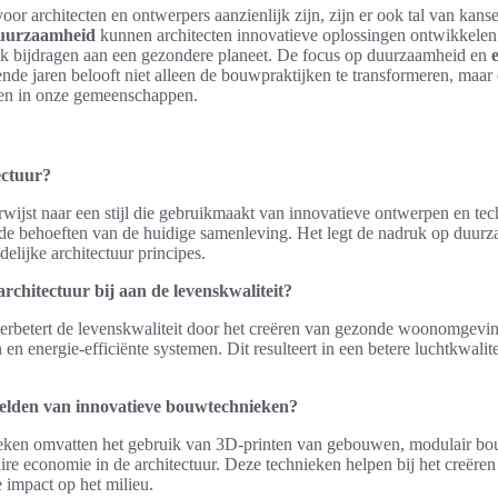
or architecten en ontwerpers aanzienlijk zijn, zijn er ook tal van kan
uurzaamheid
kunnen architecten innovatieve oplossingen ontwikkelen d
ook bijdragen aan een gezondere planeet. De focus op duurzaamheid en
de jaren belooft niet alleen de bouwpraktijken te transformeren, maa
en in onze gemeenschappen.
ectuur?
rwijst naar een stijl die gebruikmaakt van innovatieve ontwerpen en t
 de behoeften van de huidige samenleving. Het legt de nadruk op duur
elijke architectuur principes.
chitectuur bij aan de levenskwaliteit?
erbetert de levenskwaliteit door het creëren van gezonde woonomgevi
n energie-efficiënte systemen. Dit resulteert in een betere luchtkwalite
eelden van innovatieve bouwtechnieken?
eken omvatten het gebruik van 3D-printen van gebouwen, modulair bo
aire economie in de architectuur. Deze technieken helpen bij het creër
 impact op het milieu.