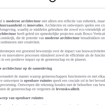
d is
moderne architectuur
niet alleen een reflectie van esthetiek, maa
duurzaamheid
en
innovaties
. Architecten en ontwerpers spelen een cruc
mgeving, waarbij ze middelen gebruiken die zowel eco-vriendelijk als 
chitectuur
heeft geleid tot opmerkelijke projecten zoals Bosco Vertica
Koninkrijk, die de potentie van
moderne architectuur
benadrukken om
combineren met creativiteit.
erstrepen een groeiend bewustzijn over de impact van bouwactiviteiten
e en innovatieve processen stimuleert zowel de efficiëntie als de functi
 in een positieve impact op de gemeenschap en de planeet.
 architectuur op de samenleving
verandert de manier waarop gemeenschappen functioneren en met elka
eve ontwerpen in
openbare ruimtes
speelt een cruciale rol in het bevor
apsvorming. Ontwerpen die rekening houden met de behoeften van bew
nnen de gemeenschap en vergroten de
levenskwaliteit
.
twerp van openbare ruimtes