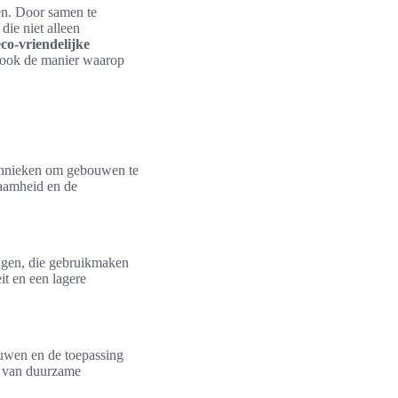
sen. Door samen te
ie niet alleen
eco-vriendelijke
r ook de manier waarop
echnieken om gebouwen te
zaamheid en de
ngen, die gebruikmaken
it en een lagere
uwen en de toepassing
en van duurzame