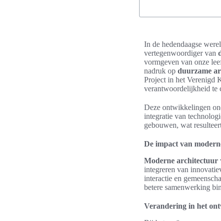
In de hedendaagse werel
vertegenwoordiger van
vormgeven van onze leefo
nadruk op
duurzame ar
Project in het Verenigd 
verantwoordelijkheid te 
Deze ontwikkelingen ond
integratie van technologi
gebouwen, wat resulteert
De impact van moderne
Moderne architectuur
integreren van innovati
interactie en gemeensch
betere samenwerking bi
Verandering in het on