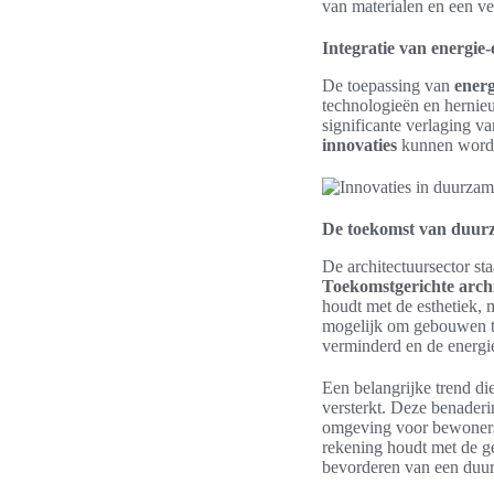
van materialen en een ve
Integratie van energie-
De toepassing van
energ
technologieën en hernie
significante verlaging va
innovaties
kunnen worden
De toekomst van duurz
De architectuursector st
Toekomstgerichte arch
houdt met de esthetiek, 
mogelijk om gebouwen te
verminderd en de energi
Een belangrijke trend di
versterkt. Deze benaderi
omgeving voor bewoners.
rekening houdt met de g
bevorderen van een duur