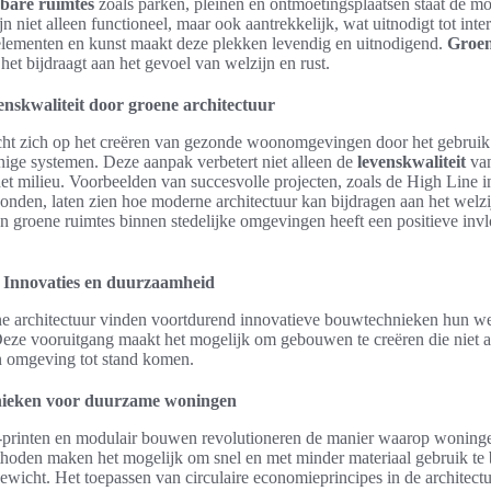
bare ruimtes
zoals parken, pleinen en ontmoetingsplaatsen staat de mo
jn niet alleen functioneel, maar ook aantrekkelijk, wat uitnodigt tot inter
 elementen en kunst maakt deze plekken levendig en uitnodigend.
Groen
het bijdraagt aan het gevoel van welzijn en rust.
enskwaliteit door groene architectuur
cht zich op het creëren van gezonde woonomgevingen door het gebrui
nige systemen. Deze aanpak verbetert niet alleen de
levenskwaliteit
van
et milieu. Voorbeelden van succesvolle projecten, zoals de High Line 
Londen, laten zien hoe moderne architectuur kan bijdragen aan het wel
n groene ruimtes binnen stedelijke omgevingen heeft een positieve inv
 Innovaties en duurzaamheid
e architectuur vinden voortdurend innovatieve bouwtechnieken hun weg
Deze vooruitgang maakt het mogelijk om gebouwen te creëren die niet all
n omgeving tot stand komen.
nieken voor duurzame woningen
-printen en modulair bouwen revolutioneren de manier waarop wonin
hoden maken het mogelijk om snel en met minder materiaal gebruik te 
ewicht. Het toepassen van circulaire economieprincipes in de architectu