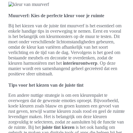
Muurverf: Kies de perfecte kleur voor je ruimte
Bij het kiezen van de juiste tint muurverf is het essentieel om
enkele handige tips in overweging te nemen. Eerst en vooral
is het belangrijk om kleurmonsters op de muur te testen. Dit
moet onder verschillende lichtomstandigheden gebeuren,
omdat de kleur kan variëren afhankelijk van het soort
verlichting en de tijd van de dag. Vervolgens is het goed om
bestaande meubels en decoratie te overdenken, zodat de
kleuren harmoniëren met het
interieurontwerp
. Op deze
manier wordt een samenhangend geheel gecreëerd dat een
positieve sfeer uitstraalt.
Tips voor het kiezen van de juiste tint
Een andere nuttige strategie is om een kleurenpalet te
overwegen dat de gewenste emoties oproept. Bijvoorbeeld,
koele kleuren zoals blauw en groen kunnen een gevoel van
rust geven, terwijl warme kleuren zoals rood en geel de ruimte
levendiger maken. Het is belangrijk om deze kleuren
zorgvuldig te selecteren, zodat ze aansluiten bij de functie van
de ruimte. Bij het
juiste tint kiezen
is het ook handig om
gebruik te maken van digitale tools of apps die helpen bij het