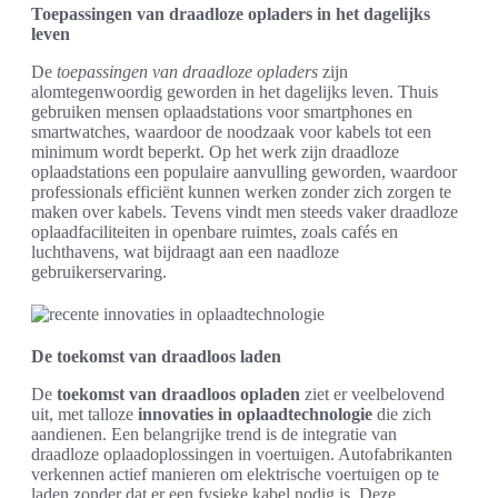
Toepassingen van draadloze opladers in het dagelijks
leven
De
toepassingen van draadloze opladers
zijn
alomtegenwoordig geworden in het dagelijks leven. Thuis
gebruiken mensen oplaadstations voor smartphones en
smartwatches, waardoor de noodzaak voor kabels tot een
minimum wordt beperkt. Op het werk zijn draadloze
oplaadstations een populaire aanvulling geworden, waardoor
professionals efficiënt kunnen werken zonder zich zorgen te
maken over kabels. Tevens vindt men steeds vaker draadloze
oplaadfaciliteiten in openbare ruimtes, zoals cafés en
luchthavens, wat bijdraagt aan een naadloze
gebruikerservaring.
De toekomst van draadloos laden
De
toekomst van draadloos opladen
ziet er veelbelovend
uit, met talloze
innovaties in oplaadtechnologie
die zich
aandienen. Een belangrijke trend is de integratie van
draadloze oplaadoplossingen in voertuigen. Autofabrikanten
verkennen actief manieren om elektrische voertuigen op te
laden zonder dat er een fysieke kabel nodig is. Deze