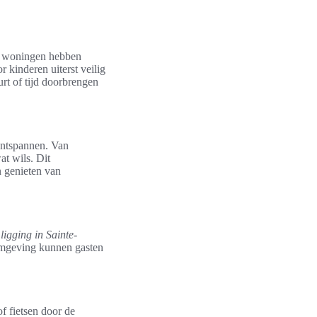
e woningen hebben
 kinderen uiterst veilig
urt of tijd doorbrengen
ontspannen. Van
at wils. Dit
n genieten van
 ligging in Sainte-
 omgeving kunnen gasten
f fietsen door de