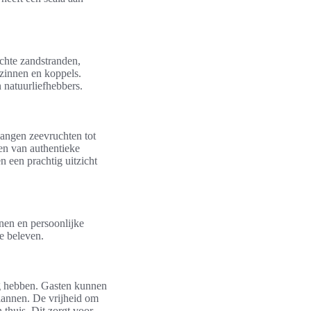
chte zandstranden,
ezinnen en koppels.
 natuurliefhebbers.
angen zeevruchten tot
ten van authentieke
n een prachtig uitzicht
nen en persoonlijke
e beleven.
ig hebben. Gasten kunnen
lannen. De vrijheid om
 thuis. Dit zorgt voor