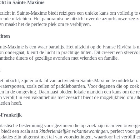
icht in Sainte-Maxime
zicht in Sainte-Maxime biedt reizigers een unieke kans om volledig te 
nde uitzichten. Het panoramische uitzicht over de azuurblauwe zee zo
en maakt het de perfecte plek om te verblijven.
chten
inte-Maxime is een waar paradijs. Het uitzicht op de Franse Rivièra is 
n ondergaat, kleurt de lucht in prachtige tinten. Dit creëert een sfeerv
ntische diners of gezellige avonden met vrienden en familie.
t
et uitzicht, zijn er ook tal van activiteiten Sainte-Maxime te ontdekke
 watersporten, zoals zeilen of paddleboarden. Voor degenen die op zoek 
n in de omgeving. Daarnaast bieden lokale markten een kans om de re
n verblijf in een vakantiehuis met zeezicht biedt de mogelijkheid om al
ieden heeft.
d-Frankrijk
tastische bestemming voor gezinnen die op zoek zijn naar een onvergetel
 biedt een scala aan
kindvriendelijke vakantiewoningen
, perfect voor g
ties zijn uitgerust met tal van voorzieningen, waardoor het verblijf c