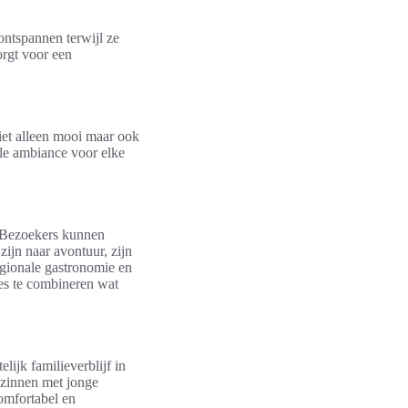
ontspannen terwijl ze
rgt voor een
niet alleen mooi maar ook
olle ambiance voor elke
n. Bezoekers kunnen
zijn naar avontuur, zijn
gionale gastronomie en
les te combineren wat
ijk familieverblijf in
ezinnen met jonge
omfortabel en