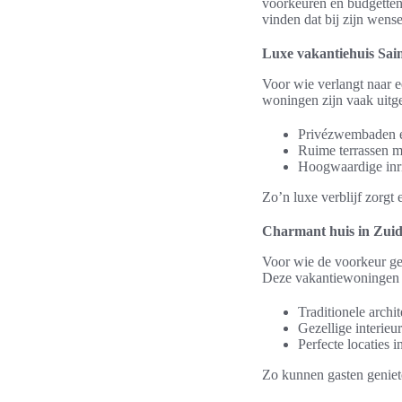
voorkeuren en budgetten.
vinden dat bij zijn wense
Luxe vakantiehuis Sa
Voor wie verlangt naar e
woningen zijn vaak uitg
Privézwembaden e
Ruime terrassen m
Hoogwaardige inr
Zo’n luxe verblijf zorgt
Charmant huis in Zuid
Voor wie de voorkeur gee
Deze vakantiewoningen 
Traditionele archit
Gezellige interieu
Perfecte locaties 
Zo kunnen gasten geniet