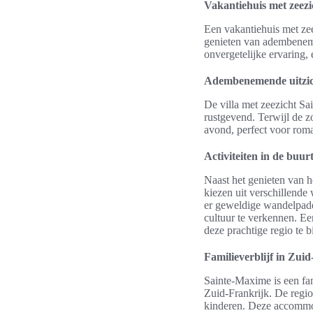
Vakantiehuis met zeez
Een vakantiehuis met zee
genieten van adembeneme
onvergetelijke ervaring, 
Adembenemende uitzi
De villa met zeezicht Sa
rustgevend. Terwijl de zo
avond, perfect voor roma
Activiteiten in de buur
Naast het genieten van h
kiezen uit verschillende
er geweldige wandelpade
cultuur te verkennen. Ee
deze prachtige regio te b
Familieverblijf in Zui
Sainte-Maxime is een fan
Zuid-Frankrijk. De regio
kinderen. Deze accommoda