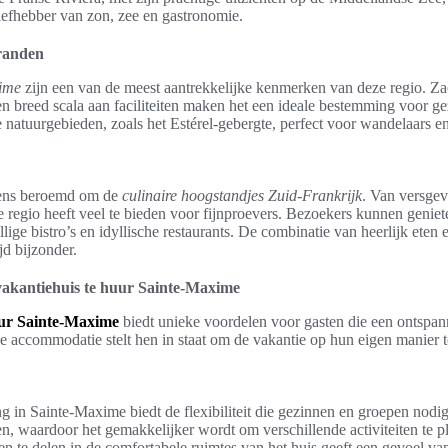
iefhebber van zon, zee en gastronomie.
tranden
ime
zijn een van de meest aantrekkelijke kenmerken van deze regio. Za
n breed scala aan faciliteiten maken het een ideale bestemming voor g
e natuurgebieden, zoals het Estérel-gebergte, perfect voor wandelaars en
eens beroemd om de
culinaire hoogstandjes Zuid-Frankrijk
. Van versgev
eze regio heeft veel te bieden voor fijnproevers. Bezoekers kunnen genie
lige bistro’s en idyllische restaurants. De combinatie van heerlijk eten e
jd bijzonder.
vakantiehuis te huur Sainte-Maxime
uur Sainte-Maxime
biedt unieke voordelen voor gasten die een ontspan
e accommodatie stelt hen in staat om de vakantie op hun eigen manier t
g in Sainte-Maxime biedt de flexibiliteit die gezinnen en groepen nod
, waardoor het gemakkelijker wordt om verschillende activiteiten te p
en te delen in de comfortabele ruimtes van het huis geeft een gevoel van