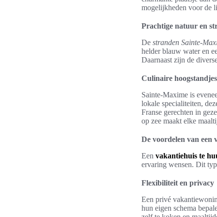
mogelijkheden voor de l
Prachtige natuur en s
De
stranden Sainte-Max
helder blauw water en ee
Daarnaast zijn de divers
Culinaire hoogstandjes
Sainte-Maxime is even
lokale specialiteiten, d
Franse gerechten in gezel
op zee maakt elke maalti
De voordelen van een 
Een
vakantiehuis te h
ervaring wensen. Dit typ
Flexibiliteit en privacy
Een privé vakantiewonin
hun eigen schema bepalen
zelf te koken en maaltijd