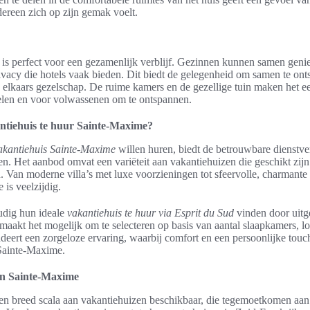
ereen zich op zijn gemak voelt.
 is perfect voor een gezamenlijk verblijf. Gezinnen kunnen samen genie
ivacy die hotels vaak bieden. Dit biedt de gelegenheid om samen te onts
n elkaars gezelschap. De ruime kamers en de gezellige tuin maken het e
pelen en voor volwassenen om te ontspannen.
ntiehuis te huur Sainte-Maxime?
akantiehuis Sainte-Maxime
willen huren, biedt de betrouwbare dienstve
n. Het aanbod omvat een variëteit aan vakantiehuizen die geschikt zijn
 Van moderne villa’s met luxe voorzieningen tot sfeervolle, charmante
 is veelzijdig.
udig hun ideale
vakantiehuis te huur via Esprit du Sud
vinden door uitge
maakt het mogelijk om te selecteren op basis van aantal slaapkamers, lo
deert een zorgeloze ervaring, waarbij comfort en een persoonlijke touch 
e Sainte-Maxime.
in Sainte-Maxime
een breed scala aan vakantiehuizen beschikbaar, die tegemoetkomen aan