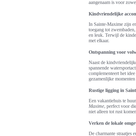
aangenaam is voor zowel
Kindvriendelijke acco
In Sainte-Maxime zijn e
toegang tot zwembaden, s
en leuk. Terwijl de kind
met elkaar.
Ontspanning voor vol
Naast de kindvriendelij
spannende watersportactiv
complementeert het idee
gezamenlijke momenten al
Rustige ligging in Sai
Een vakantiehuis te huu
Maxime
, perfect voor d
niet alleen tot rust kom
Verken de lokale omge
De charmante straatjes e