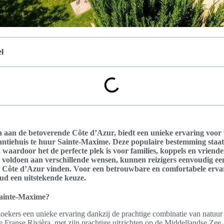
l
 aan de betoverende Côte d’Azur, biedt een unieke ervaring voor
antiehuis te huur Sainte-Maxime. Deze populaire bestemming staat
 waardoor het de perfecte plek is voor families, koppels en vriend
voldoen aan verschillende wensen, kunnen reizigers eenvoudig ee
e Côte d’Azur vinden. Voor een betrouwbare en comfortabele ervar
Sud een uitstekende keuze.
ainte-Maxime?
ekers een unieke ervaring dankzij de prachtige combinatie van natuur 
e Franse Rivièra, met zijn prachtige uitzichten op de Middellandse Zee,