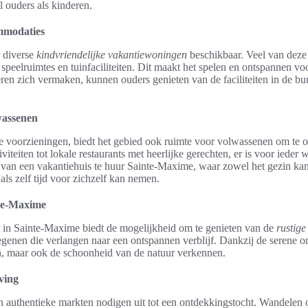
 ouders als kinderen.
mmodaties
r diverse
kindvriendelijke vakantiewoningen
beschikbaar. Veel van dez
peelruimtes en tuinfaciliteiten. Dit maakt het spelen en ontspannen voor
eren zich vermaken, kunnen ouders genieten van de faciliteiten in de bu
wassenen
ke voorzieningen, biedt het gebied ook ruimte voor volwassenen om te 
iteiten tot lokale restaurants met heerlijke gerechten, er is voor ieder w
 van een vakantiehuis te huur Sainte-Maxime, waar zowel het gezin ka
s zelf tijd voor zichzelf kan nemen.
nte-Maxime
r in Sainte-Maxime biedt de mogelijkheid om te genieten van de
rustige
iegenen die verlangen naar een ontspannen verblijf. Dankzij de serene
en, maar ook de schoonheid van de natuur verkennen.
ving
n authentieke markten nodigen uit tot een ontdekkingstocht. Wandelen o