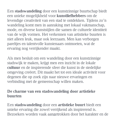
Een
stadswandeling
door een kunstzinnige buurtschap biedt
een unieke mogelijkheid voor
kunstliefhebbers
om de
levendige creativiteit van een stad te ontdekken. Tijdens zo’n
wandeling komt men in aanraking met lokaal vakmanschap,
mode, en diverse kunststijlen die samen de culturele identiteit
van de wijk vormen. Het verkennen van artistieke buurten is
niet alleen leuk, maar ook leerzaam. Men kan verborgen
pareltjes en talentvolle kunstenaars ontmoeten, wat de
ervaring nog verrijkender maakt.
Als men besluit om een wandeling door een kunstzinnige
stadswijk te maken, krijgt men een inzicht in de lokale
cultuur
en de inspirerende sfeer die kunst in de stedelijke
omgeving creëert. Dit maakt het tot een ideale activiteit voor
degenen die op zoek zijn naar nieuwe ervaringen en
verbinding met de gemeenschap willen maken.
De charme van een stadswandeling door artistieke
buurten
Een
stadswandeling
door een
artistieke buurt
biedt een
unieke ervaring die zowel verrijkend als inspirerend is.
Bezoekers worden vaak aangetrokken door het karakter en de