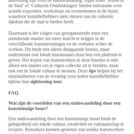
aanvulling zijn voor de stadswandeling. Apps zoals ‘Kunst in
de Stad’ of ‘Culturele Ontdekkingen’ bieden informatie over
actuele exposities, workshops en evenementen in de buurt,
waardoor kunstliefhebbers niets missen van de culturele
rijkdom die de stad te bieden heeft.
Daarnaast is het volgen van georganiseerde tours een
uitstekende manier om meer inzicht te krijgen in de
verschillende kunststromingen en de verhalen achter de
werken. Dit biedt niet alleen diepgaande kennis, maar
ondersteunt ook lokale kunstenaars door hen een platform te
geven. Het kopen van kunstwerken in deze buurten is niet
alleen een manier om je eigen collectie uit te breiden, maar
ook om de lokale cultuur te steunen. Deze
tips
helpen bij het
maximaliseren van de ervaring voor iedere kunstliefhebber
tijdens hun
sightseeing tour
.
FAQ
Wat zijn de voordelen van een stadswandeling door een
kunstzinnige buur?
Een stadswandeling door een kunstzinnige buurt biedt de
gelegenheid om lokale cultuur, creativiteit en vakmanschap te
ervaren. Bezoekers kunnen genieten van unieke kunstwerken