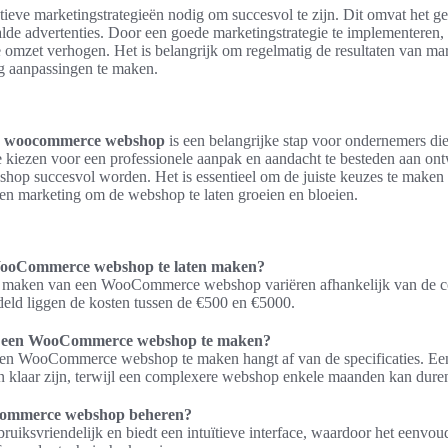
ieve marketingstrategieën nodig om succesvol te zijn. Dit omvat het ge
alde advertenties. Door een goede marketingstrategie te implementere
 omzet verhogen. Het is belangrijk om regelmatig de resultaten van ma
g aanpassingen te maken.
n
woocommerce webshop
is een belangrijke stap voor ondernemers di
 kiezen voor een professionele aanpak en aandacht te besteden aan ont
hop succesvol worden. Het is essentieel om de juiste keuzes te maken
en marketing om de webshop te laten groeien en bloeien.
WooCommerce webshop te laten maken?
en maken van een WooCommerce webshop variëren afhankelijk van de co
deld liggen de kosten tussen de €500 en €5000.
m een WooCommerce webshop te maken?
m een WooCommerce webshop te maken hangt af van de specificaties. 
 klaar zijn, terwijl een complexere webshop enkele maanden kan dure
Commerce webshop beheren?
iksvriendelijk en biedt een intuïtieve interface, waardoor het eenvoud