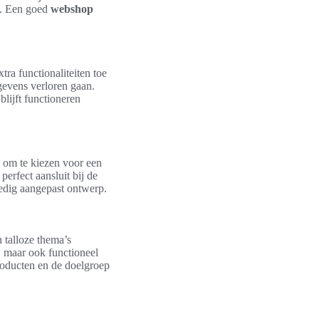
s. Een goed
webshop
ra functionaliteiten toe
gevens verloren gaan.
lijft functioneren
 om te kiezen voor een
erfect aansluit bij de
ledig aangepast ontwerp.
n talloze thema’s
n, maar ook functioneel
producten en de doelgroep