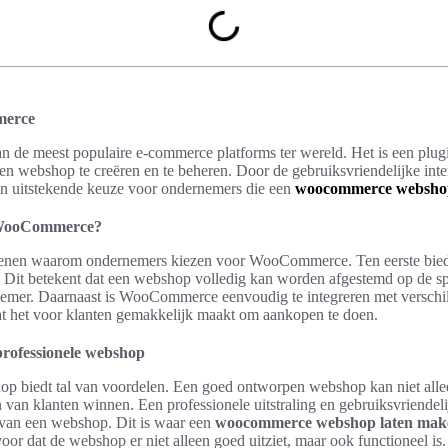
merce
de meest populaire e-commerce platforms ter wereld. Het is een plug
n webshop te creëren en te beheren. Door de gebruiksvriendelijke inte
 een uitstekende keuze voor ondernemers die een
woocommerce webshop
 WooCommerce?
edenen waarom ondernemers kiezen voor WooCommerce. Ten eerste bied
k. Dit betekent dat een webshop volledig kan worden afgestemd op de s
emer. Daarnaast is WooCommerce eenvoudig te integreren met verschil
 het voor klanten gemakkelijk maakt om aankopen te doen.
professionele webshop
op biedt tal van voordelen. Een goed ontworpen webshop kan niet all
van klanten winnen. Een professionele uitstraling en gebruiksvriendelij
s van een webshop. Dit is waar een
woocommerce webshop laten mak
oor dat de webshop er niet alleen goed uitziet, maar ook functioneel is.