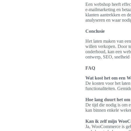
Een webshop heeft effect
e-mailmarketing en beta
klanten aantrekken en de
analyseren en waar nodi
Conclusie
Het laten maken van ee
willen verkopen. Door te
onderhoud, kan een webs
ontwerp, SEO, snelheid 
FAQ
Wat kost het om een 
De kosten voor het lat
functionaliteiten. Gemid
Hoe lang duurt het o
De tijd die nodig is o
kan binnen enkele weken
Kan ik zelf mijn Woo
Ja, WooCommerce is gebru