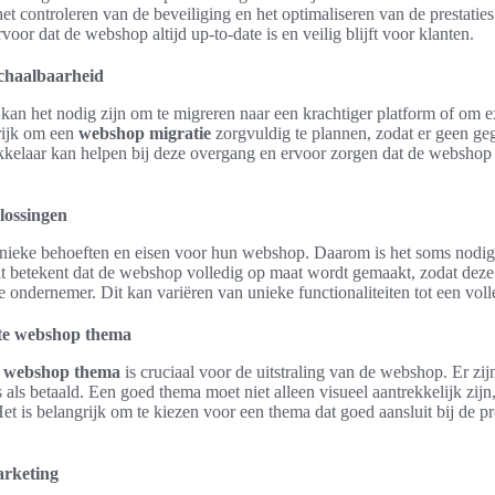
 controleren van de beveiliging en het optimaliseren van de prestatie
voor dat de webshop altijd up-to-date is en veilig blijft voor klanten.
chaalbaarheid
kan het nodig zijn om te migreren naar een krachtiger platform of om ext
rijk om een
webshop migratie
zorgvuldig te plannen, zodat er geen ge
kelaar kan helpen bij deze overgang en ervoor zorgen dat de webshop b
ossingen
nieke behoeften en eisen voor hun webshop. Daarom is het soms nodig
it betekent dat de webshop volledig op maat wordt gemaakt, zodat deze p
 ondernemer. Dit kan variëren van unieke functionaliteiten tot een vol
ste webshop thema
e
webshop thema
is cruciaal voor de uitstraling van de webshop. Er zij
 als betaald. Een goed thema moet niet alleen visueel aantrekkelijk zij
Het is belangrijk om te kiezen voor een thema dat goed aansluit bij de 
arketing