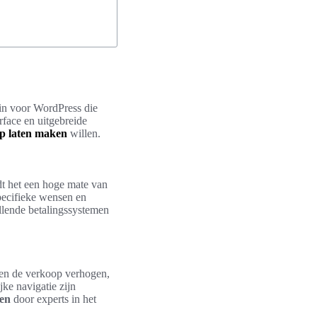
in voor WordPress die
rface en uitgebreide
 laten maken
willen.
t het een hoge mate van
pecifieke wensen en
lende betalingssystemen
een de verkoop verhogen,
ke navigatie zijn
en
door experts in het