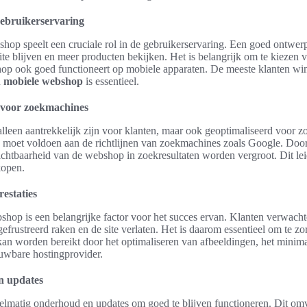
ebruikerservaring
op speelt een cruciale rol in de gebruikerservaring. Een goed ontwerp
ite blijven en meer producten bekijken. Het is belangrijk om te kiezen 
op ook goed functioneert op mobiele apparaten. De meeste klanten wi
n
mobiele webshop
is essentieel.
 voor zoekmachines
leen aantrekkelijk zijn voor klanten, maar ook geoptimaliseerd voor 
 moet voldoen aan de richtlijnen van zoekmachines zoals Google. Door 
chtbaarheid van de webshop in zoekresultaten worden vergroot. Dit lei
kopen.
estaties
shop is een belangrijke factor voor het succes ervan. Klanten verwach
gefrustreerd raken en de site verlaten. Het is daarom essentieel om te z
 kan worden bereikt door het optimaliseren van afbeeldingen, het minima
ouwbare hostingprovider.
n updates
elmatig onderhoud en updates om goed te blijven functioneren. Dit omv