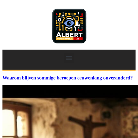
Waarom blijven sommige beroepen eeuwenlang onveranderd?