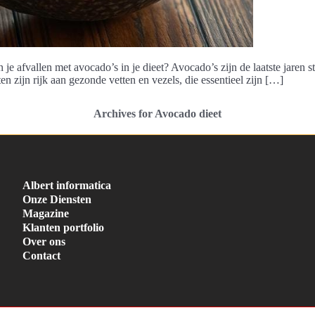
 je afvallen met avocado’s in je dieet? Avocado’s zijn de laatste jaren
en zijn rijk aan gezonde vetten en vezels, die essentieel zijn […]
Archives for Avocado dieet
Albert informatica
Onze Diensten
Magazine
Klanten portfolio
Over ons
Contact