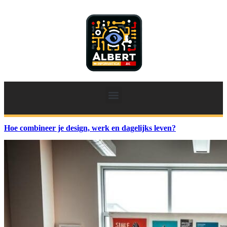
Hoe combineer je design, werk en dagelijks leven?